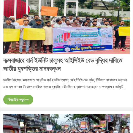
কক্সবাজারে বার্ন ইউনিট চালুসহ আইসিইউ বেড বৃদ্ধির দাবিতে
জাতীয় যুবশক্তির মানববন্ধন
চকরিয়া টাইমস: কক্সবাজারে আধুনিক বার্ন ইউনিট স্থাপন, আইসিইউ বেড বৃদ্ধি, চিকিৎসা ব্যবস্থার উন্নয়ন
এবং দক্ষ জনবল নিয়োগের দাবিতে শহরের কেন্দ্রীয় শহীদ মিনার প্রাঙ্গণে মানববন্ধন ও গণস্বাক্ষর কর্মসূচি...
বিস্তারিত পড়ুন