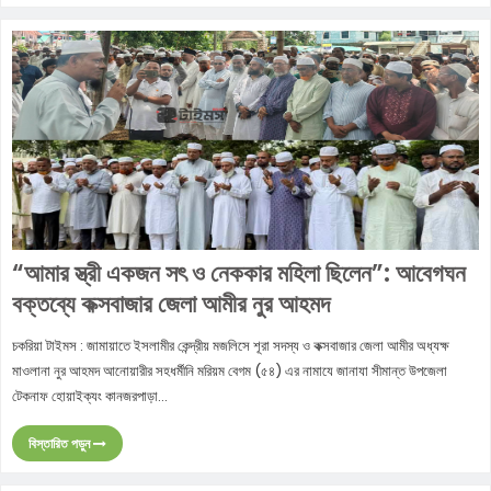
“আমার স্ত্রী একজন সৎ ও নেককার মহিলা ছিলেন”: আবেগঘন
বক্তব্যে কক্সবাজার জেলা আমীর নুর আহমদ
চকরিয়া টাইমস : জামায়াতে ইসলামীর কেন্দ্রীয় মজলিসে শূরা সদস্য ও কক্সবাজার জেলা আমীর অধ্যক্ষ
মাওলানা নুর আহমদ আনোয়ারীর সহধর্মীনি মরিয়ম বেগম (৫৪) এর নামাযে জানাযা সীমান্ত উপজেলা
টেকনাফ হোয়াইক্যং কানজরপাড়া...
বিস্তারিত পড়ুন