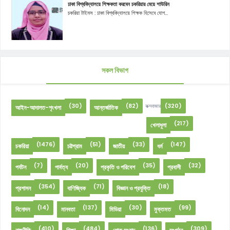
ঢাকা বিশ্ববিদ্যালয়ে শিক্ষকতা করবেন চকরিয়ার মেয়ে শাউরিন
চকরিয়া টাইমস : ঢাকা বিশ্ববিদ্যালয়ে শিক্ষক হিসেবে যোগ...
সকল বিভাগ
(30)
(82)
(320)
কক্সবাজার
আইন-আদালত-শৃংখলা
আন্তর্জাতিক
(217)
খেলাধুলা
(1476)
(51)
(33)
(147)
চকরিয়া
চট্টগ্রাম
জাতীয়
ধর্ম
(7)
(20)
(35)
(32)
পর্যটন
পার্বত্য
প্রকৃতি ও পরিবেশ
প্রবাসী
(354)
(71)
(18)
প্রশাসন
বাণিজ্যিক
বিজ্ঞান ও প্রযুক্তি
(14)
(137)
(30)
(99)
বিনোদন
মানবতা
মিডিয়া
মুক্তমত
(410)
(484)
(136)
(309)