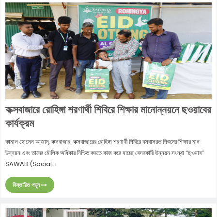
কক্সবাজারে রোহিঙ্গা শরণার্থী শিবিরে শিক্ষার মানোন্নয়নে ছওয়াবের
কার্যক্রম
কামাল হোসেন আজাদ, কক্সবাজার: কক্সবাজারের রোহিঙ্গা শরণার্থী শিবিরে বসবাসরত শিশুদের শিক্ষার মান
উন্নয়ন এবং তাদের মৌলিক অধিকার নিশ্চিত করতে কাজ করে যাচ্ছে বেসরকারি উন্নয়ন সংস্থা “ছওয়াব”
SAWAB (Social...
বিস্তারিত পড়ুন