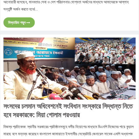
আনোয়ারী বলেছেন, মানবতার সেবা ও দেশ পরিচালনার যোগ্যতা অর্জনের মাধ্যমে আমাদেরকে আল্লাহ
সন্তুষ্টি অর্জন করতে হবে।...
বিস্তারিত পড়ুন
সংসদের চলমান অধিবেশনেই সংবিধান সংস্কারে সিদ্ধান্ত নিতে
হবে সরকারকে: মিয়া গোলাম পরওয়ার
নিজস্ব প্রতিবেদক: স্থানীয় সরকারের প্রতিষ্ঠানসমূহে দলীয় নিয়োগের মাধ্যমে বিএনপি নিজেদের পায়ে কুড়াল
মারছে বলে মন্তব্য করেছেন বাংলাদেশ জামায়াতে ইসলামীর সেক্রেটারি জেনারেল সাবেক এমপি অধ্যাপক