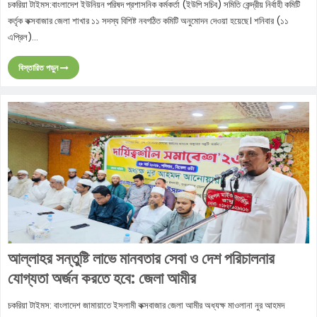
চকরিয়া টাইমস:বাংলাদেশ ইউনিয়ন পরিষদ প্রশাসনিক কর্মকর্তা (ইউপি সচিব) সমিতি কেন্দ্রীয় নির্বাহী কমিটি
কর্তৃক কক্সবাজার জেলা শাখার ১১ সদস্য বিশিষ্ট নবগঠিত কমিটি অনুমোদন দেওয়া হয়েছে। শনিবার (১১
এপ্রিল)...
বিস্তারিত পড়ুন
আল্লাহর সন্তুষ্টি লাভে মানবতার সেবা ও দেশ পরিচালনার
যোগ্যতা অর্জন করতে হবে: জেলা আমীর
চকরিয়া টাইমস: বাংলাদেশ জামায়াতে ইসলামী কক্সবাজার জেলা আমীর অধ্যক্ষ মাওলানা নুর আহমদ