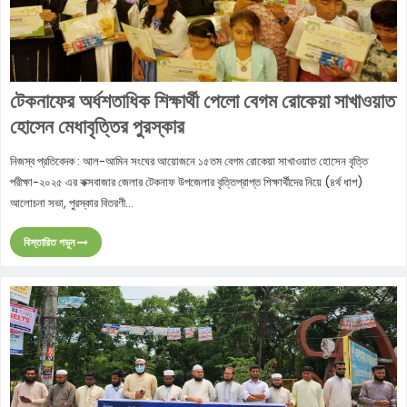
টেকনাফের অর্ধশতাধিক শিক্ষার্থী পেলো বেগম রোকেয়া সাখাওয়াত
হোসেন মেধাবৃত্তির পুরস্কার
নিজস্ব প্রতিবেদক : আল-আমিন সংঘের আয়োজনে ১৫তম বেগম রোকেয়া সাখাওয়াত হোসেন বৃত্তি
পরীক্ষা-২০২৫ এর কক্সবাজার জেলার টেকনাফ উপজেলার বৃত্তিপ্রাপ্ত শিক্ষার্থীদের নিয়ে (৪র্থ ধাপ)
আলোচনা সভা, পুরস্কার বিতরণী...
বিস্তারিত পড়ুন