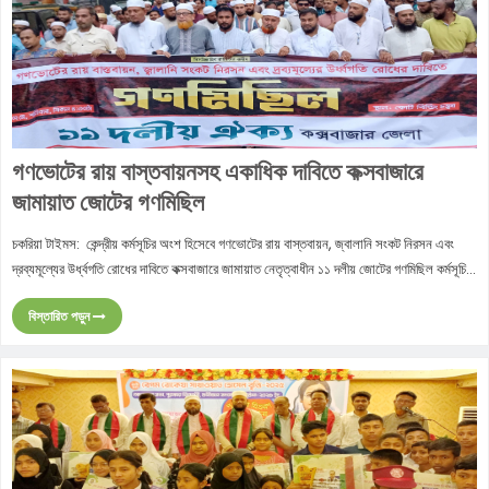
গণভোটের রায় বাস্তবায়নসহ একাধিক দাবিতে কক্সবাজারে
জামায়াত জোটের গণমিছিল
চকরিয়া টাইমস: কেন্দ্রীয় কর্মসূচির অংশ হিসেবে গণভোটের রায় বাস্তবায়ন, জ্বালানি সংকট নিরসন এবং
দ্রব্যমূল্যের উর্ধ্বগতি রোধের দাবিতে কক্সবাজারে জামায়াত নেতৃত্বাধীন ১১ দলীয় জোটের গণমিছিল কর্মসূচি...
বিস্তারিত পড়ুন