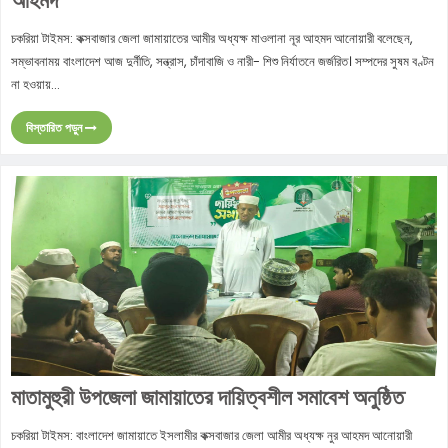
আহমদ
চকরিয়া টাইমস: কক্সবাজার জেলা জামায়াতের আমীর অধ্যক্ষ মাওলানা নূর আহমদ আনোয়ারী বলেছেন,
সম্ভাবনাময় বাংলাদেশ আজ দুর্নীতি, সন্ত্রাস, চাঁদাবাজি ও নারী- শিশু নির্যাতনে জর্জরিত। সম্পদের সুষম বণ্টন
না হওয়ায়...
বিস্তারিত পড়ুন
মাতামুহুরী উপজেলা জামায়াতের দায়িত্বশীল সমাবেশ অনুষ্ঠিত
চকরিয়া টাইমস: বাংলাদেশ জামায়াতে ইসলামীর কক্সবাজার জেলা আমীর অধ্যক্ষ নুর আহমদ আনোয়ারী