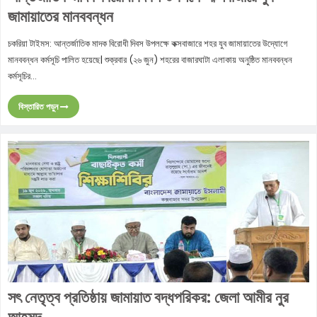
জামায়াতের মানববন্ধন
চকরিয়া টাইমস: আন্তর্জাতিক মাদক বিরোধী দিবস উপলক্ষে কক্সবাজারে শহর যুব জামায়াতের উদ্যোগে
মানববন্ধন কর্মসূচি পালিত হয়েছে| শুক্রবার (২৬ জুন) শহরের বাজারঘাটা এলাকায় অনুষ্ঠিত মানববন্ধন
কর্মসূচির...
বিস্তারিত পড়ুন
সৎ নেতৃত্ব প্রতিষ্ঠায় জামায়াত বদ্ধপরিকর: জেলা আমীর নুর