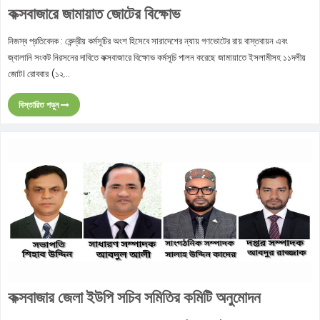
কক্সবাজারে জামায়াত জোটের বিক্ষোভ
নিজস্ব প্রতিবেদক : কেন্দ্রীয় কর্মসূচির অংশ হিসেবে সারাদেশের ন্যায় গণভোটের রায় বাস্তবায়ন এবং
জ্বালানি সংকট নিরসনের দাবিতে কক্সবাজারে বিক্ষোভ কর্মসূচি পালন করেছে জামায়াতে ইসলামীসহ ১১দলীয়
জোট। রোববার (১২...
বিস্তারিত পড়ুন
কক্সবাজার জেলা ইউপি সচিব সমিতির কমিটি অনুমোদন