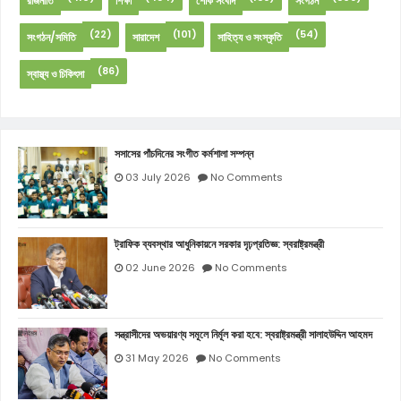
রাজনীতি
শিক্ষা
শোক সংবাদ
সংগঠন
(22)
(101)
(54)
সংগঠন/সমিতি
সারাদেশ
সাহিত্য ও সংস্কৃতি
(86)
স্বাস্থ্য ও চিকিৎসা
সসাসের পাঁচদিনের সংগীত কর্মশালা সম্পন্ন
03 July 2026
No Comments
ট্রাফিক ব্যবস্থার আধুনিকায়নে সরকার দৃঢ়প্রতিজ্ঞ: স্বরাষ্ট্রমন্ত্রী
02 June 2026
No Comments
সন্ত্রাসীদের অভয়ারণ্য সমূলে নির্মূল করা হবে: স্বরাষ্ট্রমন্ত্রী সালাহউদ্দিন আহমদ
31 May 2026
No Comments