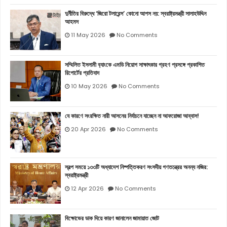
দুর্নীতির বিরুদ্ধে ‘জিরো টলারেন্স’ কোনো আপস নয়: স্বরাষ্ট্রমন্ত্রী সালাহউদ্দিন
আহমদ
11 May 2026
No Comments
সম্মিলিত ইসলামী ব‍্যাংকে এমডি নিয়োগ সাক্ষাৎকার গ্রহণ প্রসঙ্গে প্রকাশিত
রিপোর্টের প্রতিবাদ
10 May 2026
No Comments
যে কারণে সংরক্ষিত নারী আসনের নির্বাচনে যাচ্ছেন না আফরোজা আব্বাস!
20 Apr 2026
No Comments
স্বল্প সময়ে ১৩৩টি অধ্যাদেশ নিষ্পত্তিকরণ সংসদীয় গণতন্ত্রের অনন্য নজির:
স্বরাষ্ট্রমন্ত্রী
12 Apr 2026
No Comments
বিক্ষোভের ডাক দিয়ে কারণ জানালেন জামায়াত জোট