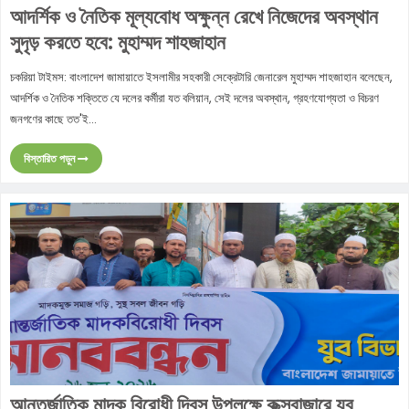
আদর্শিক ও নৈতিক মূল্যবোধ অক্ষুন্ন রেখে নিজেদের অবস্থান
সুদৃড় করতে হবে: মুহাম্মদ শাহজাহান
চকরিয়া টাইমস: বাংলাদেশ জামায়াতে ইসলামীর সহকারী সেক্রেটারি জেনারেল মুহাম্মদ শাহজাহান বলেছেন,
আদর্শিক ও নৈতিক শক্তিতে যে দলের কর্মীরা যত বলিয়ান, সেই দলের অবস্থান, গ্রহণযোগ্যতা ও বিচরণ
জনগণের কাছে তত'ই...
বিস্তারিত পড়ুন
আন্তর্জাতিক মাদক বিরোধী দিবস উপলক্ষে কক্সবাজারে যুব