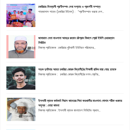
চকরিয়ায় দিনব্যাপী প্রাণীসম্পদ সেবা সপ্তাহ ও প্রদর্শনী সম্পন্ন
শাহজালাল শাহেদ (চকরিয়া টাইমস) : “প্রাণীসম্পদে ভরবো দেশ...
জামায়াত নেতা মাওলানা আবদুর রহমান চট্টগ্রাম বিভাগে শ্রেষ্ঠ ইউপি চেয়ারম্যান
নির্বাচিত
নিজস্ব প্রতিবেদক : চকরিয়ার খুটাখালী ইউনিয়ন পরিষেদের...
সড়ক দুর্ঘটনায় আহত চকরিয়া কোরক বিদ্যাপীঠের শিক্ষার্থী রাকিব মারা গেছে চমেকে
নিজস্ব প্রতিবেদক : চকরিয়া কোরক বিদ্যাপীঠের দশম শ্রেণির...
ইসলামী ব্যাংক কর্মকর্তা গিয়াস কাদেরের পিতা বদরখালীর মাওলানা গোলাম শরীফ গুরুতর
অসুস্থ : দোয়া কামনা
নিজস্ব প্রতিবেদক : ইসলামী ব্যাংক বাংলাদেশ লিমিটেড প্রধান...