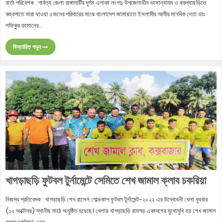
বার্তা পরিবেশক : পার্বত্য জেলা রাঙ্গামাটির দূর্গম এলাকা লংগদু উপজেলাধীন ভাসান্যাদম ও করল্যাছড়িতে
বজ্রপাতে মারা যাওয়া ৫জনের পরিবারের মাঝে বাংলাদেশ জামায়াতে ইসলামীর আমীর মানবিক নেতা ডাঃ
শফিকুর রহমানের...
বিস্তারিত পড়ুন
খাগড়াছড়ি ফুটবল টুর্নামেন্টে সেমিতে শেখ জামাল ক্লাব চকরিয়া
নিজস্ব প্রতিবেদক : খাগড়াছড়ি শেখ রাসেল গোল্ডকাপ ফুটবল টুর্নামেন্ট-২০২২ এর উদ্বোধনী খেলা বুধবার
(১২ অক্টোবর) স্থানীয় মাঠে অনুষ্ঠিত হয়েছে। খেলায় খাগড়াছড়ি রামগড় একাদশের মুখোমুখি হয় শেখ জামাল