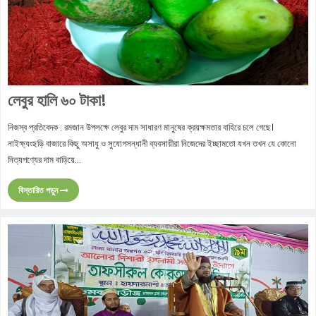
লেবুর হালি ৬০ টাকা!
নিজস্ব প্রতিবেদক : রমজান উপলক্ষে লেবুর দাম সাধারণ মানুষের ক্রয়ক্ষমতার বাহিরে চলে গেছে।
নাইক্ষ্যংছড়ি বাজারে কিছু অসাধু ও সুযোগসন্ধানী ব্যবসায়ীরা নিজেদের ইচ্ছামতো যখন তখন যে কোনো
নিত্যপণ্যের দাম বাড়িয়ে...
বিস্তারিত পড়ুন