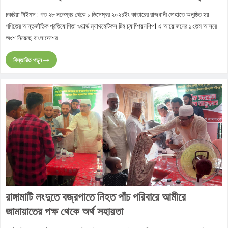
চকরিয়া টাইমস : গত ২৮ নভেম্বর থেকে ১ ডিসেম্বর ২০২৪ইং কাতারের রাজধানী দোহাতে অনুষ্ঠিত হয়
গণিতের আন্তর্জাতিক প্রতিযোগিতা ওয়ার্ল্ড ম্যাথমেটিকস টিম চ্যাম্পিয়নশিপ। এ আয়োজনের ১২তম আসরে
অংশ নিয়েছে বাংলাদেশের...
বিস্তারিত পড়ুন
রাঙ্গামাটি লংদুতে বজ্রপাতে নিহত পাঁচ পরিবারে আমীরে
জামায়াতের পক্ষ থেকে অর্থ সহায়তা