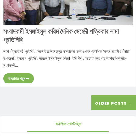
সংবাদকর্মী ইসমাইলুল করিম দৈনিক মেহেদী পত্রিকার লামা
প্রতিনিধি
লামা (বান্দরবান) প্রতিনিধি :সরকারি তালিকাভুক্ত কক্সবাজার জেলা থেকে প্রকাশিত দৈনিক মেহেদী'র (লামা
উপজেলা) বান্দরবান প্রতিনিধি হয়েছে ইসমাইলুল করিম। তিনি দীর্ঘ ২ আড়াই বছর ধরে লামায় শিক্ষানবিশ
সংবাদকর্মী...
বিস্তারিত পড়ুন
OLDER POSTS →
জনপ্রিয় পোস্টসমূহ