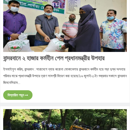
বান্দরবানে ২ হাজার কর্মহীন পেল প্রধানমন্ত্রীর উপহার
ইসমাইলুল করিম, বান্দরবান : সারাদেশে ন্যায় করোনা মোকাবেলায় বান্দরবানে কর্মহীন হয়ে পড়া দুস্থ অসহায়
পরিবার মাঝে প্রধানমন্ত্রী উপহার ত্রাণ সামগ্রী বিতরণ করা হয়েছে।১৬ জুলাই২১ইং শুক্রবার সকালে বান্দরবান
জিমনেসিয়াম...
বিস্তারিত পড়ুন