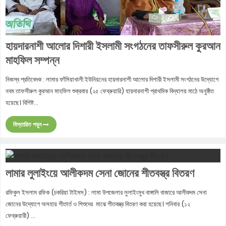
হায়দারনাশী আলোর দিশারী ইসলামী সংগঠনের তাফসীরুল কুরআন
মাহফিল সম্পন্ন
নিজস্ব প্রতিবেদক : লামার ফাঁসিয়াখালী ইউনিয়নের হায়দারনাশী আলোর দিশারী ইসলামী সংগঠনের উদ্যোগে
নবম তাফসীরুল কুরআন মাহফিল শুক্রবার (২৫ ফেব্রুয়ারি) হায়দারনাশী প্রাথমিক বিদ্যালয় মাঠে অনুষ্ঠিত
হয়েছে। বিশিষ্ট...
বিস্তারিত পড়ুন
লামার লুলাইংয়ে আলীকদম সেনা জোনের শীতবস্ত্র বিতরণ
রফিকুল ইসলাম রফিক (চকরিয়া টাইমস) : লামা উপজেলার লুলাইংমুখ বাঙ্গালি বাজারে আলীকদম সেনা
জোনের উদ্যোগে অসহায় শীতার্ত ও শিশুদের মাঝে শীতবস্ত্র বিতরণ করা হয়েছে। শনিবার (১২
ফেব্রুয়ারী) ...