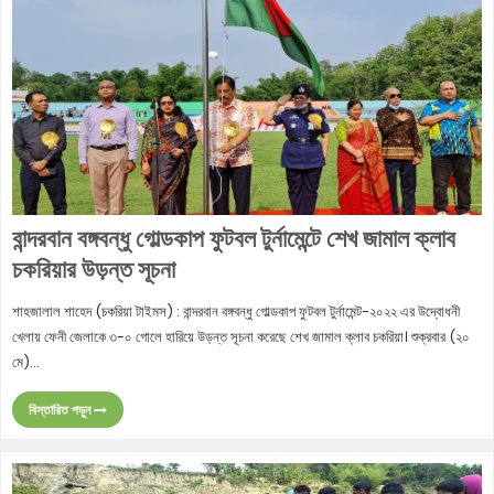
বান্দরবান বঙ্গবন্ধু গোল্ডকাপ ফুটবল টুর্নামেন্টে শেখ জামাল ক্লাব
চকরিয়ার উড়ন্ত সূচনা
শাহজালাল শাহেদ (চকরিয়া টাইমস) : বান্দরবান বঙ্গবন্ধু গোল্ডকাপ ফুটবল টুর্নামেন্ট-২০২২ এর উদ্বোধনী
খেলায় ফেনী জেলাকে ৩-০ গোলে হারিয়ে উড়ন্ত সূচনা করেছে শেখ জামাল ক্লাব চকরিয়া। শুক্রবার (২০
মে)...
বিস্তারিত পড়ুন