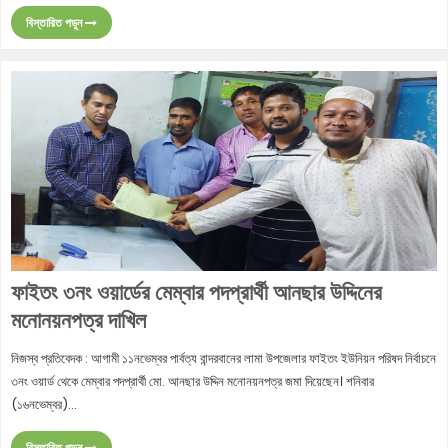
বিস্তারিত পড়ুন
ফাইতং ৩নং ওয়ার্ডের মেম্বার পদপ্রার্থী আনছার উদ্দিনের
মনোনয়নপত্র দাখিল
নিজস্ব প্রতিবেদক : আগামী ১১নভেম্বর পার্বত্য বান্দরবানের লামা উপজেলার ফাইতং ইউনিয়ন পরিষদ নির্বাচনে
৩নং ওয়ার্ড থেকে মেম্বার পদপ্রার্থী মো. আনছার উদ্দিন মনোনয়নপত্র জমা দিয়েছেন। শনিবার
(১৬নভেম্বর)...
বিস্তারিত পড়ুন