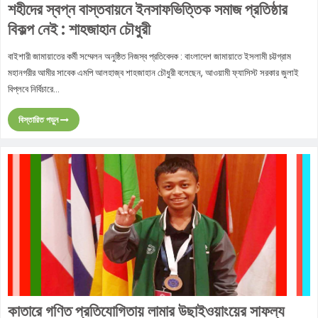
শহীদের স্বপ্ন বাস্তবায়নে ইনসাফভিত্তিক সমাজ প্রতিষ্ঠার
বিকল্প নেই : শাহজাহান চৌধুরী
বাইশারী জামায়াতের কর্মী সম্মেলন অনুষ্ঠিত নিজস্ব প্রতিবেদক : বাংলাদেশ জামায়াতে ইসলামী চট্টগ্রাম
মহানগরীর আমীর সাবেক এমপি আলহাজ্ব শাহজাহান চৌধুরী বলেছেন, আওয়ামী ফ্যাসিস্ট সরকার জুলাই
বিপ্লবে নির্বিচারে...
বিস্তারিত পড়ুন
কাতারে গণিত প্রতিযোগিতায় লামার উছাইওয়াংয়ের সাফল্য