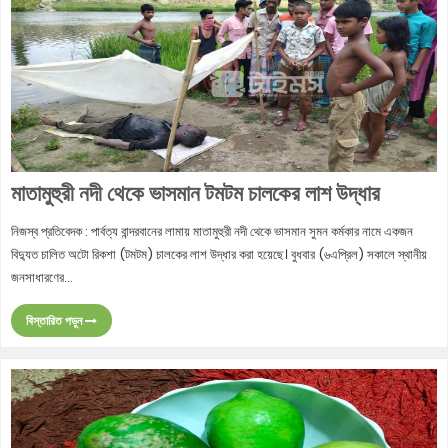
মাতামুহুরী নদী থেকে ভাসমান টমটম চালকের লাশ উদ্ধার
নিজস্ব প্রতিবেদক : পার্বত্য বান্দরবানের লামায় মাতামুহুরী নদী থেকে ভাসমান সুমন কর্মকার নামে একজন
বিদ্যুত চালিত অটো রিকশা (টমটম) চালকের লাশ উদ্ধার করা হয়েছে। বুধবার (৬এপ্রিল) সকালে স্থানীয়
জনসাধারণের...
বিস্তারিত পড়ুন