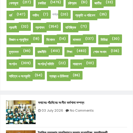
(217)
(1475)
(51)
(33)
খেলাধুলা
চকরিয়া
চট্টগ্রাম
জাতীয়
(147)
(7)
(20)
(35)
পার্বত্য
ধর্ম
পর্যটন
প্রকৃতি ও পরিবেশ
(32)
(354)
(71)
প্রবাসী
প্রশাসন
বাণিজ্যিক
(18)
(14)
(137)
(30)
বিজ্ঞান ও প্রযুক্তি
বিনোদন
মানবতা
মিডিয়া
(99)
(410)
(483)
(136)
মুক্তমত
রাজনীতি
শিক্ষা
শোক সংবাদ
(309)
(22)
(101)
সংগঠন
সংগঠন/সমিতি
সারাদেশ
(54)
(86)
সাহিত্য ও সংস্কৃতি
স্বাস্থ্য ও চিকিৎসা
সসাসের পাঁচদিনের সংগীত কর্মশালা সম্পন্ন
03 July 2026
No Comments
ট্রাফিক ব্যবস্থার আধুনিকায়নে সরকার দৃঢ়প্রতিজ্ঞ: স্বরাষ্ট্রমন্ত্রী