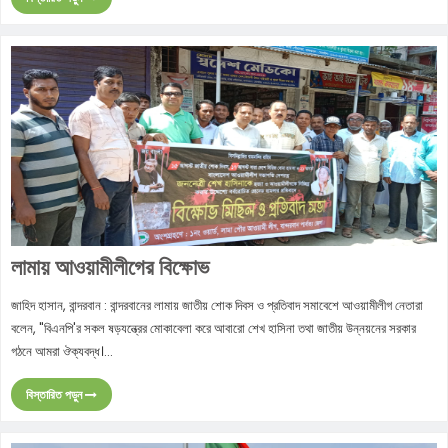
লামায় আওয়ামীলীগের বিক্ষোভ
জাহিদ হাসান, বান্দরবান : বান্দরবানের লামায় জাতীয় শোক দিবস ও প্রতিবাদ সমাবেশে আওয়ামীলীগ নেতারা
বলেন, "বিএনপি'র সকল ষড়যন্ত্রের মোকাবেলা করে আবারো শেখ হাসিনা তথা জাতীয় উন্নয়নের সরকার
গঠনে আমরা ঔক্যবদ্ধ।...
বিস্তারিত পড়ুন