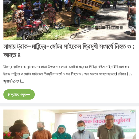
লামায় ট্রাক-মাহিন্দ্র-মোটর সাইকেল ত্রিমুখী সংঘর্ষে নিহত ৩ :
আহত ৪
নিজস্ব প্রতিবেদক :বান্দরবানের লামা উপজেলার লামা-চকরিয়া সড়কের মিরিঞ্জা পশ্চিম লাইনঝিরি এলাকায়
ট্রাক, মাহিন্দ্র ও মোটর সাইকেল ত্রিমুখী সংঘর্ষে ৩ জন নিহত ও ৪ জন গুরুতর আহত হয়েছে। রবিবার (১১
জুলাই'২১ইং)...
বিস্তারিত পড়ুন