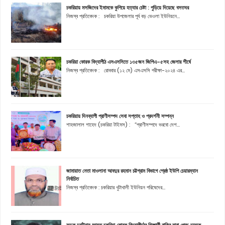
চকরিয়ায় মসজিদের ইমামকে কুপিয়ে হত্যার চেষ্টা : পুড়িয়ে দিয়েছে বসতঘর
নিজস্ব প্রতিবেদক : চকরিয়া উপজেলার পূর্ব বড় ভেওলা ইউনিয়নে...
চকরিয়া কোরক বিদ্যাপীঠ এসএসসিতে ১৩৫জন জিপিএ-৫সহ জেলার শীর্ষে
নিজস্ব প্রতিবেদক : রোববার (১২ মে) এসএসসি পরীক্ষা-২০২৪ এর...
চকরিয়ায় দিনব্যাপী প্রাণীসম্পদ সেবা সপ্তাহ ও প্রদর্শনী সম্পন্ন
শাহজালাল শাহেদ (চকরিয়া টাইমস) : “প্রাণীসম্পদে ভরবো দেশ...
জামায়াত নেতা মাওলানা আবদুর রহমান চট্টগ্রাম বিভাগে শ্রেষ্ঠ ইউপি চেয়ারম্যান
নির্বাচিত
নিজস্ব প্রতিবেদক : চকরিয়ার খুটাখালী ইউনিয়ন পরিষেদের...
সড়ক দুর্ঘটনায় আহত চকরিয়া কোরক বিদ্যাপীঠের শিক্ষার্থী রাকিব মারা গেছে চমেকে