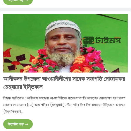
আলীকদম উপজেলা আওয়ামীলীগের সাবেক সভাপতি মোজাফফর
মেম্বারের ইন্তিকাল
নিজস্ব প্রতিবেদক : আলীকদম উপজেলা আওয়ামীলীগের সাবেক সভাপতি আলহাজ্ব মোজাম্মেল হক প্রকাশ
মোজাফফর মেম্বার (৬২) আজ শনিবার (৩১জুলাই) পৌঁনে ৭টার দিকে নিজ বাসভবনে ইন্তিকাল করেছেন
(ইন্নালিল্লাহি...
বিস্তারিত পড়ুন