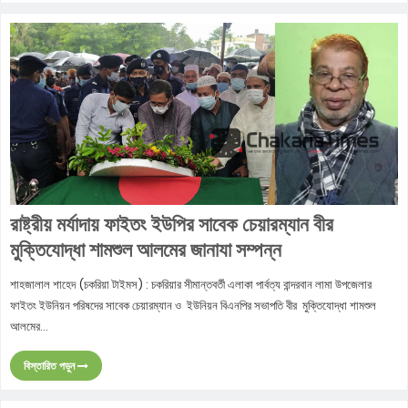
রাষ্ট্রীয় মর্যাদায় ফাইতং ইউপির সাবেক চেয়ারম্যান বীর
মুক্তিযোদ্ধা শামশুল আলমের জানাযা সম্পন্ন
শাহজালাল শাহেদ (চকরিয়া টাইমস) : চকরিয়ার সীমান্তবর্তী এলাকা পার্বত্য বান্দরবান লামা উপজেলার
ফাইতং ইউনিয়ন পরিষদের সাবেক চেয়ারম্যান ও ইউনিয়ন বিএনপির সভাপতি বীর মুক্তিযোদ্ধা শামশুল
আলমের...
বিস্তারিত পড়ুন