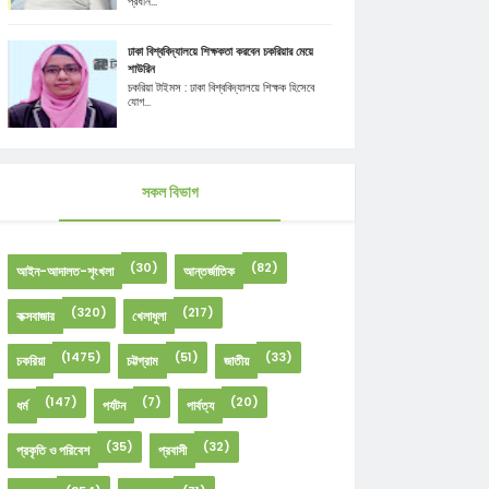
প্রধান...
ঢাকা বিশ্ববিদ্যালয়ে শিক্ষকতা করবেন চকরিয়ার মেয়ে
শাউরিন
চকরিয়া টাইমস : ঢাকা বিশ্ববিদ্যালয়ে শিক্ষক হিসেবে
যোগ...
সকল বিভাগ
(30)
(82)
আইন-আদালত-শৃংখলা
আন্তর্জাতিক
(320)
(217)
কক্সবাজার
খেলাধুলা
(1475)
(51)
(33)
চকরিয়া
চট্টগ্রাম
জাতীয়
(147)
(7)
(20)
ধর্ম
পর্যটন
পার্বত্য
(35)
(32)
প্রকৃতি ও পরিবেশ
প্রবাসী