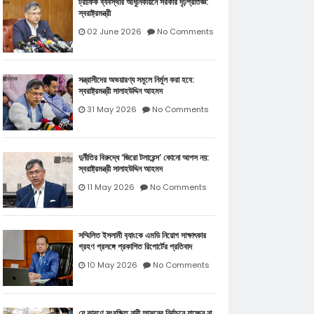
ট্রাফিক ব্যবস্থার আধুনিকায়নে সরকার দৃঢ়প্রতিজ্ঞ:
স্বরাষ্ট্রমন্ত্রী
02 June 2026
No Comments
সন্ত্রাসীদের অভয়ারণ্য সমূলে নির্মূল করা হবে:
স্বরাষ্ট্রমন্ত্রী সালাহউদ্দিন আহমদ
31 May 2026
No Comments
দুর্নীতির বিরুদ্ধে ‘জিরো টলারেন্স’ কোনো আপস নয়:
স্বরাষ্ট্রমন্ত্রী সালাহউদ্দিন আহমদ
11 May 2026
No Comments
সম্মিলিত ইসলামী ব‍্যাংকে এমডি নিয়োগ সাক্ষাৎকার
গ্রহণ প্রসঙ্গে প্রকাশিত রিপোর্টের প্রতিবাদ
10 May 2026
No Comments
যে কারণে সংরক্ষিত নারী আসনের নির্বাচনে যাচ্ছেন না