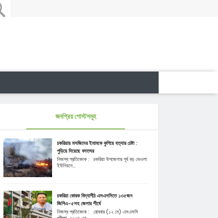
জনপ্রিয় পোস্টসমূহ
চকরিয়ায় মসজিদের ইমামকে কুপিয়ে হত্যার চেষ্টা :
পুড়িয়ে দিয়েছে বসতঘর
নিজস্ব প্রতিবেদক : চকরিয়া উপজেলার পূর্ব বড় ভেওলা
ইউনিয়নে...
চকরিয়া কোরক বিদ্যাপীঠ এসএসসিতে ১৩৫জন
জিপিএ-৫সহ জেলার শীর্ষে
নিজস্ব প্রতিবেদক : রোববার (১২ মে) এসএসসি