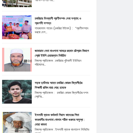
পরীক্ষা-২০২৪ এর...
চকরিয়ায় দিনব্যাপী প্রাণীসম্পদ সেবা সপ্তাহ ও
প্রদর্শনী সম্পন্ন
শাহজালাল শাহেদ (চকরিয়া টাইমস) : “প্রাণীসম্পদে
ভরবো দেশ...
জামায়াত নেতা মাওলানা আবদুর রহমান চট্টগ্রাম বিভাগে
শ্রেষ্ঠ ইউপি চেয়ারম্যান নির্বাচিত
নিজস্ব প্রতিবেদক : চকরিয়ার খুটাখালী ইউনিয়ন
পরিষেদের...
সড়ক দুর্ঘটনায় আহত চকরিয়া কোরক বিদ্যাপীঠের
শিক্ষার্থী রাকিব মারা গেছে চমেকে
নিজস্ব প্রতিবেদক : চকরিয়া কোরক বিদ্যাপীঠের দশম
শ্রেণির...
ইসলামী ব্যাংক কর্মকর্তা গিয়াস কাদেরের পিতা
বদরখালীর মাওলানা গোলাম শরীফ গুরুতর অসুস্থ :
দোয়া কামনা
নিজস্ব প্রতিবেদক : ইসলামী ব্যাংক বাংলাদেশ লিমিটেড