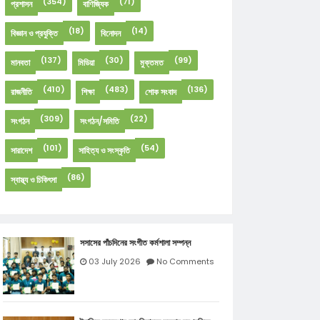
(354)
(71)
প্রশাসন
বাণিজ্যিক
(18)
(14)
বিজ্ঞান ও প্রযুক্তি
বিনোদন
(137)
(30)
(99)
মানবতা
মিডিয়া
মুক্তমত
(410)
(483)
(136)
রাজনীতি
শিক্ষা
শোক সংবাদ
(309)
(22)
সংগঠন
সংগঠন/সমিতি
(101)
(54)
সারাদেশ
সাহিত্য ও সংস্কৃতি
(86)
স্বাস্থ্য ও চিকিৎসা
সসাসের পাঁচদিনের সংগীত কর্মশালা সম্পন্ন
03 July 2026
No Comments