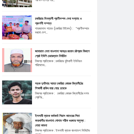
পরীক্ষা-২০২৪ এর...
চকরিয়ায় দিনব্যাপী প্রাণীসম্পদ সেবা সপ্তাহ ও
প্রদর্শনী সম্পন্ন
শাহজালাল শাহেদ (চকরিয়া টাইমস) : “প্রাণীসম্পদে
ভরবো দেশ...
জামায়াত নেতা মাওলানা আবদুর রহমান চট্টগ্রাম বিভাগে
শ্রেষ্ঠ ইউপি চেয়ারম্যান নির্বাচিত
নিজস্ব প্রতিবেদক : চকরিয়ার খুটাখালী ইউনিয়ন
পরিষেদের...
সড়ক দুর্ঘটনায় আহত চকরিয়া কোরক বিদ্যাপীঠের
শিক্ষার্থী রাকিব মারা গেছে চমেকে
নিজস্ব প্রতিবেদক : চকরিয়া কোরক বিদ্যাপীঠের দশম
শ্রেণির...
ইসলামী ব্যাংক কর্মকর্তা গিয়াস কাদেরের পিতা
বদরখালীর মাওলানা গোলাম শরীফ গুরুতর অসুস্থ :
দোয়া কামনা
নিজস্ব প্রতিবেদক : ইসলামী ব্যাংক বাংলাদেশ লিমিটেড