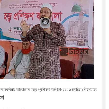
ুর :
সূচি অনুষ্ঠিত
েলো তাসরিফুল
ঁচ শতাধিক
ালিত
কাফেলা চকরিয়ার আয়োজনে হজ্ব প্রশিক্ষণ কর্মশালা-২০২৬ চকরিয়া পৌরশহরের
েছে|