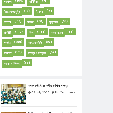
(354)
(71)
প্রশাসন
বাণিজ্যিক
(18)
(14)
বিজ্ঞান ও প্রযুক্তি
বিনোদন
(137)
(30)
(99)
মানবতা
মিডিয়া
মুক্তমত
(410)
(484)
(136)
রাজনীতি
শিক্ষা
শোক সংবাদ
(309)
(22)
সংগঠন
সংগঠন/সমিতি
(101)
(54)
সারাদেশ
সাহিত্য ও সংস্কৃতি
(86)
স্বাস্থ্য ও চিকিৎসা
সসাসের পাঁচদিনের সংগীত কর্মশালা সম্পন্ন
03 July 2026
No Comments