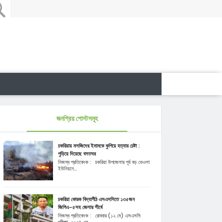
জনপ্রিয় পোস্টসমূহ
চকরিয়ায় মসজিদের ইমামকে কুপিয়ে হত্যার চেষ্টা :
পুড়িয়ে দিয়েছে বসতঘর
নিজস্ব প্রতিবেদক : চকরিয়া উপজেলার পূর্ব বড় ভেওলা
ইউনিয়নে...
চকরিয়া কোরক বিদ্যাপীঠ এসএসসিতে ১৩৫জন
জিপিএ-৫সহ জেলার শীর্ষে
নিজস্ব প্রতিবেদক : রোববার (১২ মে) এসএসসি