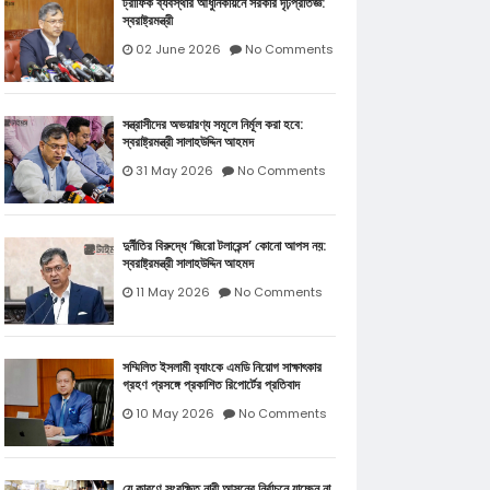
ট্রাফিক ব্যবস্থার আধুনিকায়নে সরকার দৃঢ়প্রতিজ্ঞ:
স্বরাষ্ট্রমন্ত্রী
02 June 2026
No Comments
সন্ত্রাসীদের অভয়ারণ্য সমূলে নির্মূল করা হবে:
স্বরাষ্ট্রমন্ত্রী সালাহউদ্দিন আহমদ
31 May 2026
No Comments
দুর্নীতির বিরুদ্ধে ‘জিরো টলারেন্স’ কোনো আপস নয়:
স্বরাষ্ট্রমন্ত্রী সালাহউদ্দিন আহমদ
11 May 2026
No Comments
সম্মিলিত ইসলামী ব‍্যাংকে এমডি নিয়োগ সাক্ষাৎকার
গ্রহণ প্রসঙ্গে প্রকাশিত রিপোর্টের প্রতিবাদ
10 May 2026
No Comments
যে কারণে সংরক্ষিত নারী আসনের নির্বাচনে যাচ্ছেন না