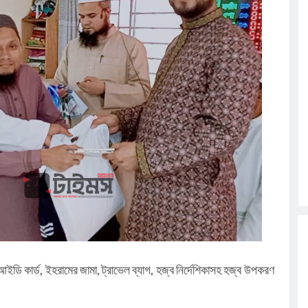
ইডি কার্ড, ইহরামের জামা, ট্রাভেল ব্যাগ, হজ্ব নির্দেশিকাসহ হজ্ব উপকরণ