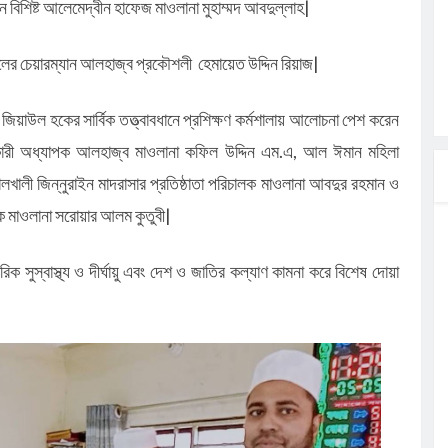
েন বিশিষ্ট আলেমেদ্বীন হাফেজ মাওলানা মুহাম্মদ আবদুল্লাহ|
শনালের চেয়ারম্যান আলহাজ্ব প্রকৌশলী হেমায়েত উদ্দিন রিয়াজ|
িয়াউল হকের সার্বিক তত্ত্বাবধানে প্রশিক্ষণ কর্মশালায় আলোচনা পেশ করেন
কারী অধ্যাপক আলহাজ্ব মাওলানা কফিল উদ্দিন এম.এ, আল ঈমান মহিলা
লখালী জিন্নুরাইন মাদরাসার প্রতিষ্ঠাতা পরিচালক মাওলানা আবদুর রহমান ও
ালক মাওলানা সরোয়ার আলম কুতুবী|
িক সুস্বাস্থ্য ও দীর্ঘায়ু এবং দেশ ও জাতির কল্যাণ কামনা করে বিশেষ দোয়া