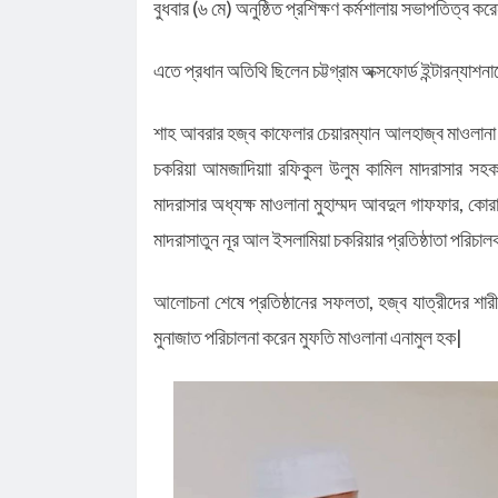
বুধবার (৬ মে) অনুষ্ঠিত প্রশিক্ষণ কর্মশালায় সভাপতিত্ব কর
এতে প্রধান অতিথি ছিলেন চট্টগ্রাম অক্সফোর্ড ইন্টারন্যা
শাহ আবরার হজ্ব কাফেলার চেয়ারম্যান আলহাজ্ব মাওলানা জ
চকরিয়া আমজাদিয়াা রফিকুল উলুম কামিল মাদরাসার সহ
মাদরাসার অধ্যক্ষ মাওলানা মুহাম্মদ আবদুল গাফফার, কোরা
মাদরাসাতুন নূর আল ইসলামিয়া চকরিয়ার প্রতিষ্ঠাতা পরিচ
আলোচনা শেষে প্রতিষ্ঠানের সফলতা, হজ্ব যাত্রীদের শারীর
মুনাজাত পরিচালনা করেন মুফতি মাওলানা এনামুল হক|