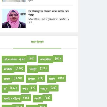
প্রধান...
ঢাকা বিশ্ববিদ্যালয়ে শিক্ষকতা করবেন চকরিয়ার মেয়ে
শাউরিন
চকরিয়া টাইমস : ঢাকা বিশ্ববিদ্যালয়ে শিক্ষক হিসেবে
যোগ...
সকল বিভাগ
(30)
(82)
আইন-আদালত-শৃংখলা
আন্তর্জাতিক
(320)
(217)
কক্সবাজার
খেলাধুলা
(1476)
(51)
(33)
চকরিয়া
চট্টগ্রাম
জাতীয়
(147)
(7)
(20)
ধর্ম
পর্যটন
পার্বত্য
(35)
(32)
প্রকৃতি ও পরিবেশ
প্রবাসী