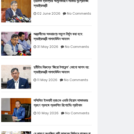
ট্রাফিক ব্যবস্থার আধুনিকায়নে সরকার দৃঢ়প্রতিজ্ঞ:
স্বরাষ্ট্রমন্ত্রী
02 June 2026
No Comments
সন্ত্রাসীদের অভয়ারণ্য সমূলে নির্মূল করা হবে:
স্বরাষ্ট্রমন্ত্রী সালাহউদ্দিন আহমদ
31 May 2026
No Comments
দুর্নীতির বিরুদ্ধে ‘জিরো টলারেন্স’ কোনো আপস নয়:
স্বরাষ্ট্রমন্ত্রী সালাহউদ্দিন আহমদ
11 May 2026
No Comments
সম্মিলিত ইসলামী ব‍্যাংকে এমডি নিয়োগ সাক্ষাৎকার
গ্রহণ প্রসঙ্গে প্রকাশিত রিপোর্টের প্রতিবাদ
10 May 2026
No Comments
যে কারণে সংরক্ষিত নারী আসনের নির্বাচনে যাচ্ছেন না