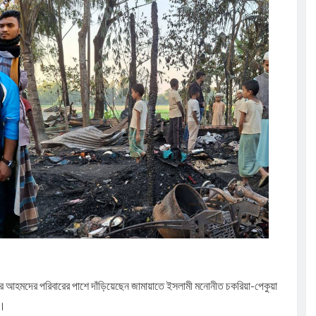
ুর :
সূচি অনুষ্ঠিত
েলো তাসরিফুল
ঁচ শতাধিক
ালিত
তার আহমদের পরিবারের পাশে দাঁড়িয়েছেন জামায়াতে ইসলামী মনোনীত চকরিয়া-পেকুয়া
ক।