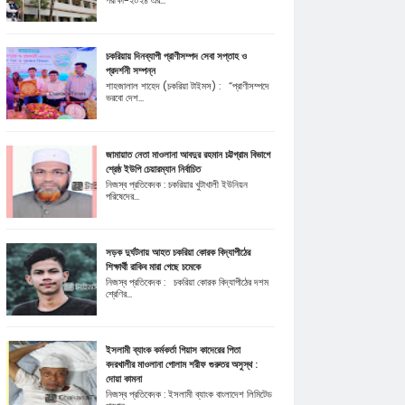
পরীক্ষা-২০২৪ এর...
চকরিয়ায় দিনব্যাপী প্রাণীসম্পদ সেবা সপ্তাহ ও
প্রদর্শনী সম্পন্ন
শাহজালাল শাহেদ (চকরিয়া টাইমস) : “প্রাণীসম্পদে
ভরবো দেশ...
জামায়াত নেতা মাওলানা আবদুর রহমান চট্টগ্রাম বিভাগে
শ্রেষ্ঠ ইউপি চেয়ারম্যান নির্বাচিত
নিজস্ব প্রতিবেদক : চকরিয়ার খুটাখালী ইউনিয়ন
পরিষেদের...
সড়ক দুর্ঘটনায় আহত চকরিয়া কোরক বিদ্যাপীঠের
শিক্ষার্থী রাকিব মারা গেছে চমেকে
নিজস্ব প্রতিবেদক : চকরিয়া কোরক বিদ্যাপীঠের দশম
শ্রেণির...
ইসলামী ব্যাংক কর্মকর্তা গিয়াস কাদেরের পিতা
বদরখালীর মাওলানা গোলাম শরীফ গুরুতর অসুস্থ :
দোয়া কামনা
নিজস্ব প্রতিবেদক : ইসলামী ব্যাংক বাংলাদেশ লিমিটেড