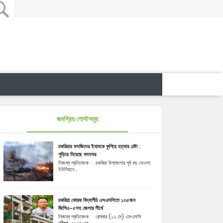
জনপ্রিয় পোস্টসমূহ
চকরিয়ায় মসজিদের ইমামকে কুপিয়ে হত্যার চেষ্টা :
পুড়িয়ে দিয়েছে বসতঘর
নিজস্ব প্রতিবেদক : চকরিয়া উপজেলার পূর্ব বড় ভেওলা
ইউনিয়নে...
চকরিয়া কোরক বিদ্যাপীঠ এসএসসিতে ১৩৫জন
জিপিএ-৫সহ জেলার শীর্ষে
নিজস্ব প্রতিবেদক : রোববার (১২ মে) এসএসসি