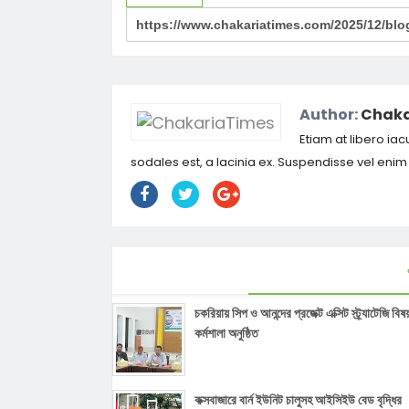
Author:
Chaka
Etiam at libero iac
sodales est, a lacinia ex. Suspendisse vel eni
চকরিয়ায় সিপ ও আনন্দের প্রজেক্ট এক্সিট স্ট্র্যাটেজি বি
কর্মশালা অনুষ্ঠিত
কক্সবাজারে বার্ন ইউনিট চালুসহ আইসিইউ বেড বৃদ্ধির