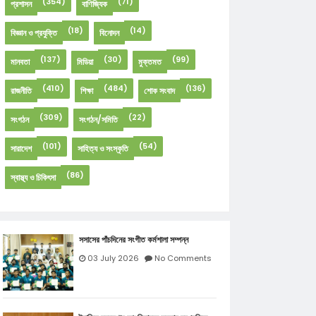
(354)
(71)
প্রশাসন
বাণিজ্যিক
(18)
(14)
বিজ্ঞান ও প্রযুক্তি
বিনোদন
(137)
(30)
(99)
মানবতা
মিডিয়া
মুক্তমত
(410)
(484)
(136)
রাজনীতি
শিক্ষা
শোক সংবাদ
(309)
(22)
সংগঠন
সংগঠন/সমিতি
(101)
(54)
সারাদেশ
সাহিত্য ও সংস্কৃতি
(86)
স্বাস্থ্য ও চিকিৎসা
সসাসের পাঁচদিনের সংগীত কর্মশালা সম্পন্ন
03 July 2026
No Comments