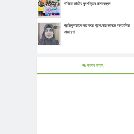
দাবিতে জাতীয় যুবশক্তির মানববন্ধন
প্রতিকূলতাকে জয় করে প্রশংসায় ভাসছে অবহেলিত
তামান্না!
ব্লগার মন্তব্