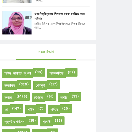
প্রধান...
ঢাকা বিশ্ববিদ্যালয়ে শিক্ষকতা করবেন চকরিয়ার মেয়ে
শাউরিন
চকরিয়া টাইমস : ঢাকা বিশ্ববিদ্যালয়ে শিক্ষক হিসেবে
যোগ...
সকল বিভাগ
(30)
(82)
আইন-আদালত-শৃংখলা
আন্তর্জাতিক
(320)
(217)
কক্সবাজার
খেলাধুলা
(1476)
(51)
(33)
চকরিয়া
চট্টগ্রাম
জাতীয়
(147)
(7)
(20)
ধর্ম
পর্যটন
পার্বত্য
(35)
(32)
প্রকৃতি ও পরিবেশ
প্রবাসী