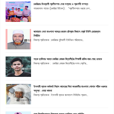
চকরিয়ায় দিনব্যাপী প্রাণীসম্পদ সেবা সপ্তাহ ও প্রদর্শনী সম্পন্ন
শাহজালাল শাহেদ (চকরিয়া টাইমস) : “প্রাণীসম্পদে ভরবো দেশ...
জামায়াত নেতা মাওলানা আবদুর রহমান চট্টগ্রাম বিভাগে শ্রেষ্ঠ ইউপি চেয়ারম্যান
নির্বাচিত
নিজস্ব প্রতিবেদক : চকরিয়ার খুটাখালী ইউনিয়ন পরিষেদের...
সড়ক দুর্ঘটনায় আহত চকরিয়া কোরক বিদ্যাপীঠের শিক্ষার্থী রাকিব মারা গেছে চমেকে
নিজস্ব প্রতিবেদক : চকরিয়া কোরক বিদ্যাপীঠের দশম শ্রেণির...
ইসলামী ব্যাংক কর্মকর্তা গিয়াস কাদেরের পিতা বদরখালীর মাওলানা গোলাম শরীফ গুরুতর
অসুস্থ : দোয়া কামনা
নিজস্ব প্রতিবেদক : ইসলামী ব্যাংক বাংলাদেশ লিমিটেড প্রধান...