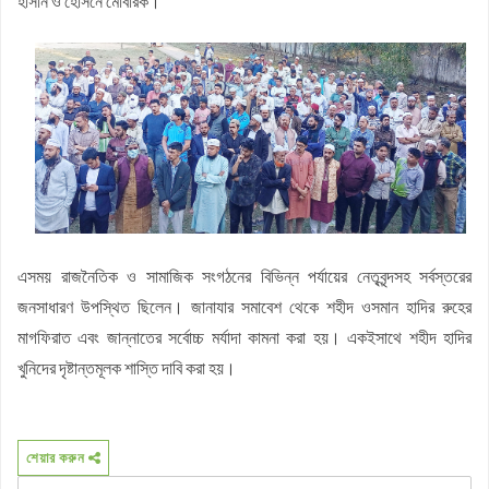
হাসান ও হোসনে মোবারক।
এসময় রাজনৈতিক ও সামাজিক সংগঠনের বিভিন্ন পর্যায়ের নেতৃবৃন্দসহ সর্বস্তরের
জনসাধারণ উপস্থিত ছিলেন। জানাযার সমাবেশ থেকে শহীদ ওসমান হাদির রুহের
মাগফিরাত এবং জান্নাতের সর্বোচ্চ মর্যাদা কামনা করা হয়। একইসাথে শহীদ হাদির
খুনিদের দৃষ্টান্তমূলক শাস্তি দাবি করা হয়।
শেয়ার করুন