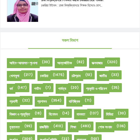
ঢাকা বিশ্ববিদ্যালয়ে শিক্ষকতা করবেন চকরিয়ার মেয়ে শাউরিন
চকরিয়া টাইমস : ঢাকা বিশ্ববিদ্যালয়ে শিক্ষক হিসেবে যোগ...
সকল বিভাগ
(30)
(82)
(320)
আইন-আদালত-শৃংখলা
আন্তর্জাতিক
কক্সবাজার
(217)
(1475)
(51)
(33)
খেলাধুলা
চকরিয়া
চট্টগ্রাম
জাতীয়
(147)
(7)
(20)
(35)
ধর্ম
পর্যটন
পার্বত্য
প্রকৃতি ও পরিবেশ
(32)
(354)
(71)
প্রবাসী
প্রশাসন
বাণিজ্যিক
(18)
(14)
(137)
(30)
বিজ্ঞান ও প্রযুক্তি
বিনোদন
মানবতা
মিডিয়া
(99)
(410)
(483)
(136)
মুক্তমত
রাজনীতি
শিক্ষা
শোক সংবাদ
(309)
(22)
(101)
সংগঠন
সংগঠন/সমিতি
সারাদেশ