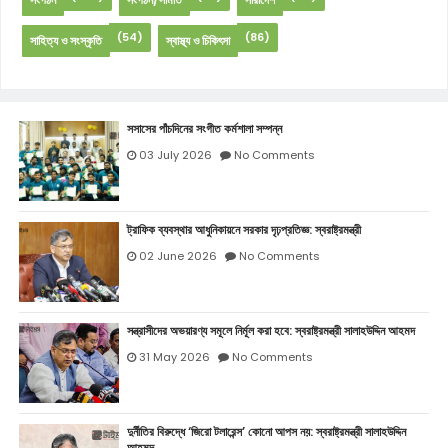
(54)
(86)
সাহিত্য ও সংস্কৃতি
স্বাস্থ্য ও চিকিৎসা
সসাসের পাঁচদিনের সংগীত কর্মশালা সম্পন্ন
03 July 2026
No Comments
ট্রাফিক ব্যবস্থার আধুনিকায়নে সরকার দৃঢ়প্রতিজ্ঞ: স্বরাষ্ট্রমন্ত্রী
02 June 2026
No Comments
সন্ত্রাসীদের অভয়ারণ্য সমূলে নির্মূল করা হবে: স্বরাষ্ট্রমন্ত্রী সালাহউদ্দিন আহমদ
31 May 2026
No Comments
দুর্নীতির বিরুদ্ধে ‘জিরো টলারেন্স’ কোনো আপস নয়: স্বরাষ্ট্রমন্ত্রী সালাহউদ্দিন
আহমদ