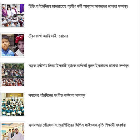
চিরিংগা ইউনিয়ন জামায়াতের প্রবীণ কর্মী আব্বাস আহমদের জানাযা সম্পন্ন
ট্রেন দেখা হয়নি ভাই-বোনের
সড়ক দুর্ঘটনায় নিহত ইসলামী ব্যাংক কর্মকর্তা নুরুল ইসলামের জানাযা সম্পন্ন
সসাসের পাঁচদিনের সংগীত কর্মশালা সম্পন্ন
কক্সবাজার পৌরসভা ছাত্রশিবিরের জিপিএ ফাইভসহ কৃতি শিক্ষার্থী সংবর্ধনা