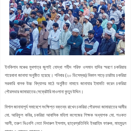
কফিল উদ্দিন
জয়নাল আবেদীন মহিউচ্ছুন্নাহ দাখিল মাদ্রাসায় বৃক্ষরোপণ কর্মসূচি অনুষ্ঠিত
সসাসের পাঁচদিনের সংগীত কর্মশালা সম্পন্ন
চকরিয়ায় উপজেলা স্কাউটসের মাসিক সভা অনুষ্ঠিত
বেগম রোকেয়া সাখাওয়াত হোসেন বৃত্তির তৃতীয় পুরস্কার পেলো তাসরিফুল
করিম
বেগম রোকেয়া সাখাওয়াত হোসেন বৃত্তির পুরস্কার পেলো পাঁচ শতাধিক
শিক্ষার্থী
চকরিয়ার ডুলাহাজারায় জামায়াতের শিক্ষাবৈঠক
ইনকিলাব মঞ্চের মুখপাত্র জুলাই যোদ্ধা শহীদ শরিফ ওসমান হাদির স্মরণে চকরিয়ায়
চকরিয়া প্রেসক্লাবের উদ্যোগে জুলাই গণঅভ্যুত্থান দিবসের আলোচনা সভা
গায়েবানা জানাযা অনুষ্ঠিত হয়েছে। শনিবার (২০ ডিসেম্বর) বিকাল সাড়ে চারটায় চকরিয়া
ও দোয়া মাহফিল
সরকারি বালক উচ্চ বিদ্যালয় মাঠে অনুষ্ঠিত নামাযে জানাযার ইমামতি করেন চকরিয়া
পৌরসভার জামায়াতের সেক্রেটারি মাওলানা কুতুব উদ্দিন।
বিশাল জানাযাপূর্ব সমাবেশে সংক্ষিপ্ত বক্তব্য রাখেন চকরিয়া পৌরসভা জামায়াতের আমীর
মো. আরিফুল কবির, চকরিয়া আবাসিক মহিলা কলেজের শিক্ষক অধ্যাপক মো. শওকত
আলী, তরুণ বিএনপি নেতা দিদারুল ইসলাম, ছাত্রপ্রতিনিধি ইবরাহিম ফারুক, মাহমুদুল