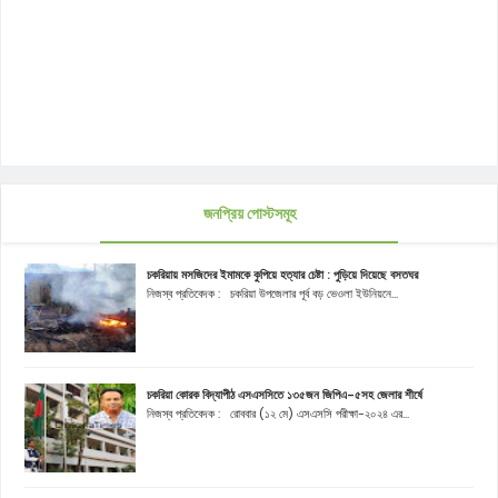
জনপ্রিয় পোস্টসমূহ
চকরিয়ায় মসজিদের ইমামকে কুপিয়ে হত্যার চেষ্টা : পুড়িয়ে দিয়েছে বসতঘর
নিজস্ব প্রতিবেদক : চকরিয়া উপজেলার পূর্ব বড় ভেওলা ইউনিয়নে...
চকরিয়া কোরক বিদ্যাপীঠ এসএসসিতে ১৩৫জন জিপিএ-৫সহ জেলার শীর্ষে
নিজস্ব প্রতিবেদক : রোববার (১২ মে) এসএসসি পরীক্ষা-২০২৪ এর...