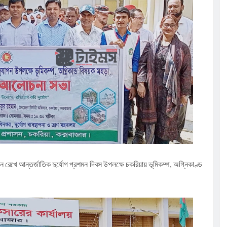
ুর :
সূচি অনুষ্ঠিত
েলো তাসরিফুল
ঁচ শতাধিক
ালিত
ে রেখে আন্তর্জাতিক দুর্যোগ প্রশমন দিবস উপলক্ষে চকরিয়ায় ভূমিকম্প, অগ্নিকাণ্ড