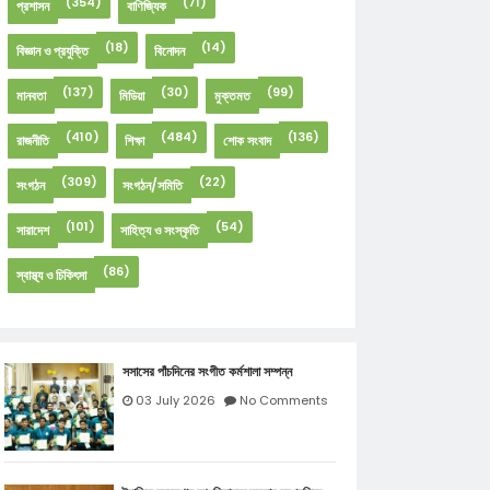
(354)
(71)
প্রশাসন
বাণিজ্যিক
(18)
(14)
বিজ্ঞান ও প্রযুক্তি
বিনোদন
(137)
(30)
(99)
মানবতা
মিডিয়া
মুক্তমত
(410)
(484)
(136)
রাজনীতি
শিক্ষা
শোক সংবাদ
(309)
(22)
সংগঠন
সংগঠন/সমিতি
(101)
(54)
সারাদেশ
সাহিত্য ও সংস্কৃতি
(86)
স্বাস্থ্য ও চিকিৎসা
সসাসের পাঁচদিনের সংগীত কর্মশালা সম্পন্ন
03 July 2026
No Comments