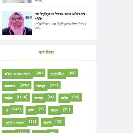
প্রধান...
ঢাকা বিশ্ববিদ্যালয়ে শিক্ষকতা করবেন চকরিয়ার মেয়ে
শাউরিন
চকরিয়া টাইমস : ঢাকা বিশ্ববিদ্যালয়ে শিক্ষক হিসেবে
যোগ...
সকল বিভাগ
(30)
(82)
আইন-আদালত-শৃংখলা
আন্তর্জাতিক
(320)
(217)
কক্সবাজার
খেলাধুলা
(1476)
(51)
(33)
চকরিয়া
চট্টগ্রাম
জাতীয়
(147)
(7)
(20)
ধর্ম
পর্যটন
পার্বত্য
(35)
(32)
প্রকৃতি ও পরিবেশ
প্রবাসী