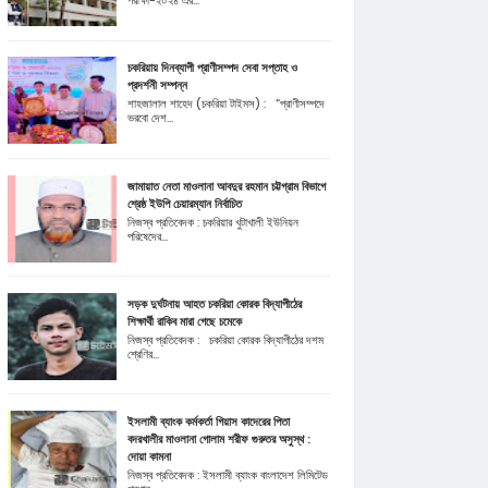
পরীক্ষা-২০২৪ এর...
চকরিয়ায় দিনব্যাপী প্রাণীসম্পদ সেবা সপ্তাহ ও
প্রদর্শনী সম্পন্ন
শাহজালাল শাহেদ (চকরিয়া টাইমস) : “প্রাণীসম্পদে
ভরবো দেশ...
জামায়াত নেতা মাওলানা আবদুর রহমান চট্টগ্রাম বিভাগে
শ্রেষ্ঠ ইউপি চেয়ারম্যান নির্বাচিত
নিজস্ব প্রতিবেদক : চকরিয়ার খুটাখালী ইউনিয়ন
পরিষেদের...
সড়ক দুর্ঘটনায় আহত চকরিয়া কোরক বিদ্যাপীঠের
শিক্ষার্থী রাকিব মারা গেছে চমেকে
নিজস্ব প্রতিবেদক : চকরিয়া কোরক বিদ্যাপীঠের দশম
শ্রেণির...
ইসলামী ব্যাংক কর্মকর্তা গিয়াস কাদেরের পিতা
বদরখালীর মাওলানা গোলাম শরীফ গুরুতর অসুস্থ :
দোয়া কামনা
নিজস্ব প্রতিবেদক : ইসলামী ব্যাংক বাংলাদেশ লিমিটেড