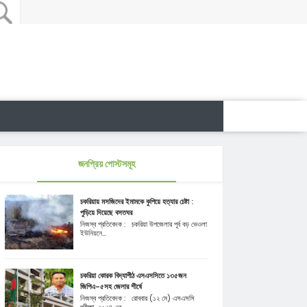
জনপ্রিয় পোস্টসমূহ
চকরিয়ায় মসজিদের ইমামকে কুপিয়ে হত্যার চেষ্টা :
পুড়িয়ে দিয়েছে বসতঘর
নিজস্ব প্রতিবেদক : চকরিয়া উপজেলার পূর্ব বড় ভেওলা
ইউনিয়নে...
চকরিয়া কোরক বিদ্যাপীঠ এসএসসিতে ১৩৫জন
জিপিএ-৫সহ জেলার শীর্ষে
নিজস্ব প্রতিবেদক : রোববার (১২ মে) এসএসসি