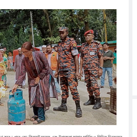
্ষিণ করে। পরে রেড ক্রিসেন্ট সদস্য এবং উপজেলা ফায়ার সার্ভিস ও সিভিল ডিফেন্সের