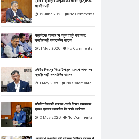
ট্রাফিক ব্যবস্থার আধুনিকায়নে সরকার দৃঢ়প্রতিজ্ঞ:
স্বরাষ্ট্রমন্ত্রী
02 June 2026
No Comments
সন্ত্রাসীদের অভয়ারণ্য সমূলে নির্মূল করা হবে:
স্বরাষ্ট্রমন্ত্রী সালাহউদ্দিন আহমদ
31 May 2026
No Comments
দুর্নীতির বিরুদ্ধে ‘জিরো টলারেন্স’ কোনো আপস নয়:
স্বরাষ্ট্রমন্ত্রী সালাহউদ্দিন আহমদ
11 May 2026
No Comments
সম্মিলিত ইসলামী ব‍্যাংকে এমডি নিয়োগ সাক্ষাৎকার
গ্রহণ প্রসঙ্গে প্রকাশিত রিপোর্টের প্রতিবাদ
10 May 2026
No Comments
যে কারণে সংরক্ষিত নারী আসনের নির্বাচনে যাচ্ছেন না