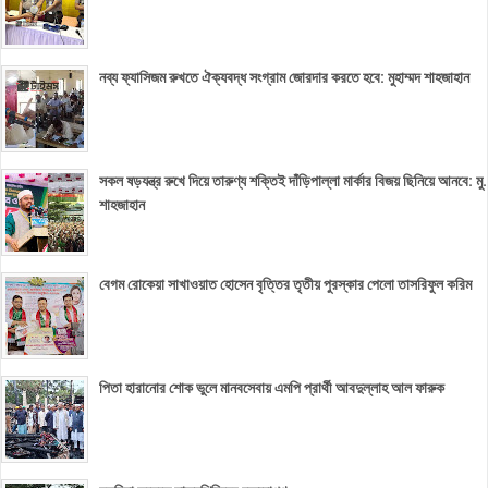
নব্য ফ্যাসিজম রুখতে ঐক্যবদ্ধ সংগ্রাম জোরদার করতে হবে: মুহাম্মদ শাহজাহান
সকল ষড়যন্ত্র রুখে দিয়ে তারুণ্য শক্তিই দাঁড়িপাল্লা মার্কার বিজয় ছিনিয়ে আনবে: মু.
শাহজাহান
বেগম রোকেয়া সাখাওয়াত হোসেন বৃত্তির তৃতীয় পুরস্কার পেলো তাসরিফুল করিম
পিতা হারানোর শোক ভুলে মানবসেবায় এমপি প্রার্থী আবদুল্লাহ আল ফারুক