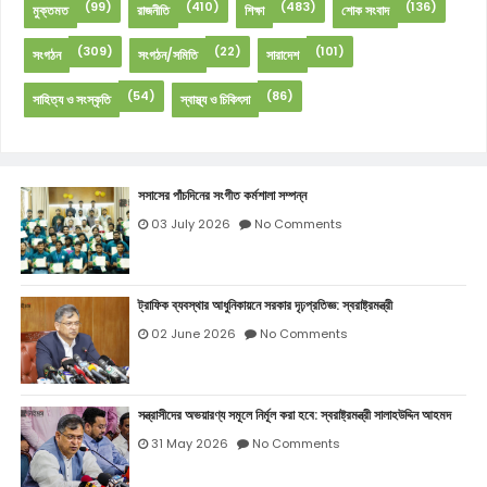
(99)
(410)
(483)
(136)
মুক্তমত
রাজনীতি
শিক্ষা
শোক সংবাদ
(309)
(22)
(101)
সংগঠন
সংগঠন/সমিতি
সারাদেশ
(54)
(86)
সাহিত্য ও সংস্কৃতি
স্বাস্থ্য ও চিকিৎসা
সসাসের পাঁচদিনের সংগীত কর্মশালা সম্পন্ন
03 July 2026
No Comments
ট্রাফিক ব্যবস্থার আধুনিকায়নে সরকার দৃঢ়প্রতিজ্ঞ: স্বরাষ্ট্রমন্ত্রী
02 June 2026
No Comments
সন্ত্রাসীদের অভয়ারণ্য সমূলে নির্মূল করা হবে: স্বরাষ্ট্রমন্ত্রী সালাহউদ্দিন আহমদ
31 May 2026
No Comments