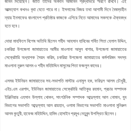
জীবন দিয়েছেন। জাতি তাদের অবদান আজীবন শ্রদ্ধাভরে স্মরণে রাখবে। এই
আত্মত্যাগ কখনও বৃথা যেতে পারে না। ইসলামের বিজয় তথা আগামী দিনে বৈষম্যহীন
ন্যায় ইনসাফের বাংলাদেশ প্রতিষ্ঠার কাজকে এগিয়ে নিতে আমাদের সকলকে ঐক্যবদ্ধ
হতে হবে।
দোয়া মাহফিলে বিশেষ অতিথি ছিলেন শহীদ আহসান হাবিবের গর্বিত পিতা হেলাল উদ্দিন,
চকরিয়া উপজেলা জামায়াতের আমীর মাওলানা আবুল বাশার, উপজেলা জামায়াতের
সেক্রেটারি অধ্যাপক সৈয়দ করিম, চকরিয়া উপজেলা জামায়াতের কর্মপরিষদ সদস্য
মাওলানা নুরুল আলম ও শহীদ মহিউদ্দিন মাসুমের পিতা ফজলুল কাদের।
এসময় ইউনিয়ন জামায়াতের সহ-সভাপতি মাস্টার এনামুল হক, ফরিদুল আলম চৌধুরী,
এইচ.এম এরশাদ, ইউনিয়ন জামায়াতের সেক্রেটারি আতিকুর রহমান, প্রচার সম্পাদক
ইঞ্জিনিয়ার এহসান উল্লাহ খোকন, সাংগঠনিক সম্পাদক আব্দুল্লাহ আল নোমান, যুব
বিভাগের সভাপতি আব্দুল্লাহ আল রায়হান, ওলামা বিভাগের সভাপতি মাওলানা মুনিরুল
আলম কুতুবী, হাফেজ মহিউদ্দিন, হামিদ হোসাইন প্রমুখ নেতৃবৃন্দ উপস্থিত ছিলেন।