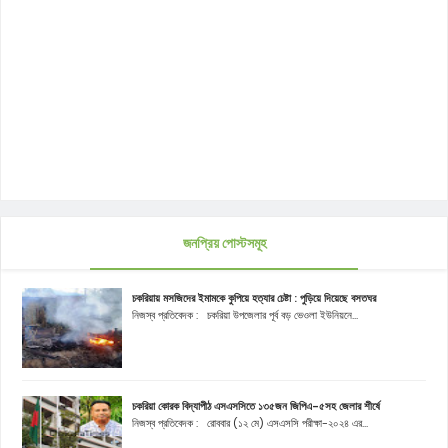
জনপ্রিয় পোস্টসমূহ
চকরিয়ায় মসজিদের ইমামকে কুপিয়ে হত্যার চেষ্টা : পুড়িয়ে দিয়েছে বসতঘর
নিজস্ব প্রতিবেদক : চকরিয়া উপজেলার পূর্ব বড় ভেওলা ইউনিয়নে...
চকরিয়া কোরক বিদ্যাপীঠ এসএসসিতে ১৩৫জন জিপিএ-৫সহ জেলার শীর্ষে
নিজস্ব প্রতিবেদক : রোববার (১২ মে) এসএসসি পরীক্ষা-২০২৪ এর...