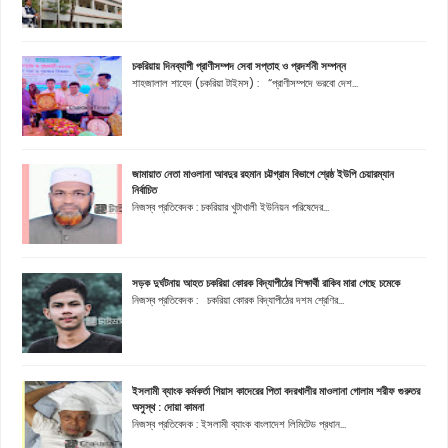
চকরিয়ায় দিনব্যাপী প্রাণীসম্পদ সেবা সপ্তাহ ও প্রদর্শনী সম্পন্ন
শাহজালাল শাহেদ (চকরিয়া টাইমস) : “প্রাণীসম্পদে ভরবো দেশ...
জামায়াত নেতা মাওলানা আবদুর রহমান চট্টগ্রাম বিভাগে শ্রেষ্ঠ ইউপি চেয়ারম্যান
নির্বাচিত
নিজস্ব প্রতিবেদক : চকরিয়ার খুটাখালী ইউনিয়ন পরিষেদের...
সড়ক দুর্ঘটনায় আহত চকরিয়া কোরক বিদ্যাপীঠের শিক্ষার্থী রাকিব মারা গেছে চমেকে
নিজস্ব প্রতিবেদক : চকরিয়া কোরক বিদ্যাপীঠের দশম শ্রেণির...
ইসলামী ব্যাংক কর্মকর্তা গিয়াস কাদেরের পিতা বদরখালীর মাওলানা গোলাম শরীফ গুরুতর
অসুস্থ : দোয়া কামনা
নিজস্ব প্রতিবেদক : ইসলামী ব্যাংক বাংলাদেশ লিমিটেড প্রধান...