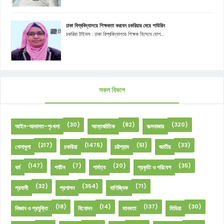
ঢাকা বিশ্ববিদ্যালয়ে শিক্ষকতা করবেন চকরিয়ার মেয়ে শাউরিন
চকরিয়া টাইমস : ঢাকা বিশ্ববিদ্যালয়ে শিক্ষক হিসেবে যোগ...
সকল বিভাগ
(30)
(82)
(320)
আইন-আদালত-শৃংখলা
আন্তর্জাতিক
কক্সবাজার
(217)
(1475)
(51)
(33)
খেলাধুলা
চকরিয়া
চট্টগ্রাম
জাতীয়
(147)
(7)
(20)
(35)
ধর্ম
পর্যটন
পার্বত্য
প্রকৃতি ও পরিবেশ
(32)
(354)
(71)
প্রবাসী
প্রশাসন
বাণিজ্যিক
(18)
(14)
(137)
(30)
বিজ্ঞান ও প্রযুক্তি
বিনোদন
মানবতা
মিডিয়া