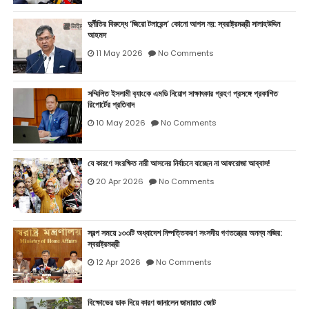
দুর্নীতির বিরুদ্ধে ‘জিরো টলারেন্স’ কোনো আপস নয়: স্বরাষ্ট্রমন্ত্রী সালাহউদ্দিন
আহমদ
11 May 2026
No Comments
সম্মিলিত ইসলামী ব‍্যাংকে এমডি নিয়োগ সাক্ষাৎকার গ্রহণ প্রসঙ্গে প্রকাশিত
রিপোর্টের প্রতিবাদ
10 May 2026
No Comments
যে কারণে সংরক্ষিত নারী আসনের নির্বাচনে যাচ্ছেন না আফরোজা আব্বাস!
20 Apr 2026
No Comments
স্বল্প সময়ে ১৩৩টি অধ্যাদেশ নিষ্পত্তিকরণ সংসদীয় গণতন্ত্রের অনন্য নজির:
স্বরাষ্ট্রমন্ত্রী
12 Apr 2026
No Comments
বিক্ষোভের ডাক দিয়ে কারণ জানালেন জামায়াত জোট