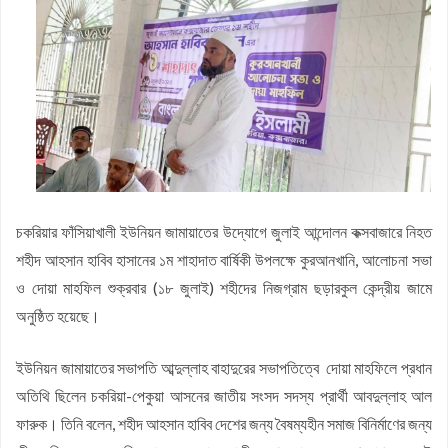
কফিল উদ্দিন
জয়নাল আবেদীন মহিউচ্ছুন্নাহ দাখিল মাদ্রাসায় বৃক্ষরোপণ কর্মসূচি অনুষ্ঠিত
সসাসের পাঁচদিনের সংগীত কর্মশালা সম্পন্ন
চকরিয়ায় উপজেলা স্কাউটসের মাসিক সভা অনুষ্ঠিত
বেগম রোকেয়া সাখাওয়াত হোসেন বৃত্তির তৃতীয় পুরস্কার পেলো তাসরিফুল
করিম
বেগম রোকেয়া সাখাওয়াত হোসেন বৃত্তির পুরস্কার পেলো পাঁচ শতাধিক
শিক্ষার্থী
চকরিয়ার ডুলাহাজারায় জামায়াতের শিক্ষাবৈঠক
চকরিয়ার ফাঁসিয়াখালী ইউনিয়ন জামায়াতের উদ্যোগে জুলাই আন্দোলন কক্সবাজারে নিহত
চকরিয়া প্রেসক্লাবের উদ্যোগে জুলাই গণঅভ্যুত্থান দিবসের আলোচনা সভা
শহীদ আহসান হাবিব হাসানের ১ম শাহাদাত বার্ষিকী উপলক্ষে কুরআনখানি, আলোচনা সভা
ও দোয়া মাহফিল
ও দোয়া মাহফিল শুক্রবার (১৮ জুলাই) শহীদের নিজগ্রাম ছড়ারকুল কেন্দ্রীয় জামে
অনুষ্ঠিত হয়েছে।
ইউনিয়ন জামায়াতের সভাপতি আব্দুল্লাহ বাহাদুরের সভাপতিত্বে দোয়া মাহফিলে প্রধান
অতিথি ছিলেন চকরিয়া-পেকুয়া আসনের জাতীয় সংসদ সদস্য প্রার্থী আবদুল্লাহ আল
ফারুক। তিনি বলেন, শহীদ আহসান হাবিব দেশের জন্য বৈষম্যহীন সমাজ বিনির্মাণের জন্য