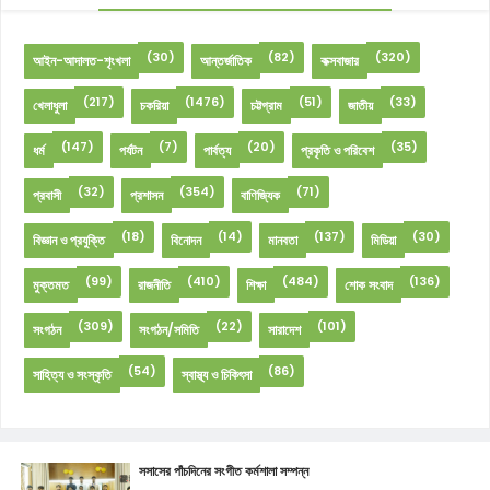
(30)
(82)
(320)
আইন-আদালত-শৃংখলা
আন্তর্জাতিক
কক্সবাজার
(217)
(1476)
(51)
(33)
খেলাধুলা
চকরিয়া
চট্টগ্রাম
জাতীয়
(147)
(7)
(20)
(35)
ধর্ম
পর্যটন
পার্বত্য
প্রকৃতি ও পরিবেশ
(32)
(354)
(71)
প্রবাসী
প্রশাসন
বাণিজ্যিক
(18)
(14)
(137)
(30)
বিজ্ঞান ও প্রযুক্তি
বিনোদন
মানবতা
মিডিয়া
(99)
(410)
(484)
(136)
মুক্তমত
রাজনীতি
শিক্ষা
শোক সংবাদ
(309)
(22)
(101)
সংগঠন
সংগঠন/সমিতি
সারাদেশ
(54)
(86)
সাহিত্য ও সংস্কৃতি
স্বাস্থ্য ও চিকিৎসা
সসাসের পাঁচদিনের সংগীত কর্মশালা সম্পন্ন