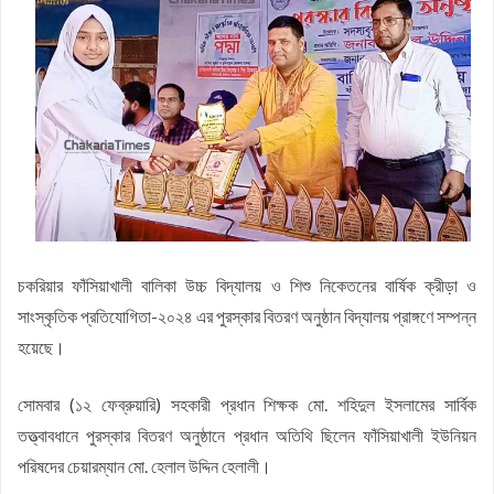
হবে: মুহাম্মদ শাহজাহান
চকরিয়া উপজেলা যুব জামায়াতের সভাপতি আবদুল্লাহ আল মামুর : সেক্রেটারি
কফিল উদ্দিন
জয়নাল আবেদীন মহিউচ্ছুন্নাহ দাখিল মাদ্রাসায় বৃক্ষরোপণ কর্মসূচি অনুষ্ঠিত
সসাসের পাঁচদিনের সংগীত কর্মশালা সম্পন্ন
চকরিয়ায় উপজেলা স্কাউটসের মাসিক সভা অনুষ্ঠিত
বেগম রোকেয়া সাখাওয়াত হোসেন বৃত্তির তৃতীয় পুরস্কার পেলো তাসরিফুল
করিম
বেগম রোকেয়া সাখাওয়াত হোসেন বৃত্তির পুরস্কার পেলো পাঁচ শতাধিক
শিক্ষার্থী
চকরিয়া কেন্দ্রীয় উচ্চ বিদ্যালয়ে জুলাই গণঅভ্যুত্থান দিবস পালিত
চকরিয়ার ফাঁসিয়াখালী বালিকা উচ্চ বিদ্যালয় ও শিশু নিকেতনের বার্ষিক ক্রীড়া ও
সাংস্কৃতিক প্রতিযোগিতা-২০২৪ এর পুরস্কার বিতরণ অনুষ্ঠান বিদ্যালয় প্রাঙ্গণে সম্পন্ন
হয়েছে।
সোমবার (১২ ফেব্রুয়ারি) সহকারী প্রধান শিক্ষক মো. শহিদুল ইসলামের সার্বিক
তত্ত্বাবধানে পুরস্কার বিতরণ অনুষ্ঠানে প্রধান অতিথি ছিলেন ফাঁসিয়াখালী ইউনিয়ন
পরিষদের চেয়ারম্যান মো. হেলাল উদ্দিন হেলালী।