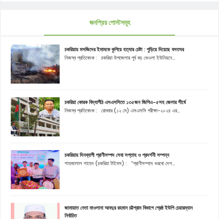
জনপ্রিয় পোস্টসমূহ
চকরিয়ায় মসজিদের ইমামকে কুপিয়ে হত্যার চেষ্টা : পুড়িয়ে দিয়েছে বসতঘর
নিজস্ব প্রতিবেদক : চকরিয়া উপজেলার পূর্ব বড় ভেওলা ইউনিয়নে...
চকরিয়া কোরক বিদ্যাপীঠ এসএসসিতে ১৩৫জন জিপিএ-৫সহ জেলার শীর্ষে
নিজস্ব প্রতিবেদক : রোববার (১২ মে) এসএসসি পরীক্ষা-২০২৪ এর...
চকরিয়ায় দিনব্যাপী প্রাণীসম্পদ সেবা সপ্তাহ ও প্রদর্শনী সম্পন্ন
শাহজালাল শাহেদ (চকরিয়া টাইমস) : “প্রাণীসম্পদে ভরবো দেশ...
জামায়াত নেতা মাওলানা আবদুর রহমান চট্টগ্রাম বিভাগে শ্রেষ্ঠ ইউপি চেয়ারম্যান
নির্বাচিত