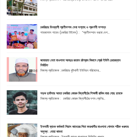
চকরিয়ায় দিনব্যাপী প্রাণীসম্পদ সেবা সপ্তাহ ও প্রদর্শনী সম্পন্ন
শাহজালাল শাহেদ (চকরিয়া টাইমস) : “প্রাণীসম্পদে ভরবো দেশ...
জামায়াত নেতা মাওলানা আবদুর রহমান চট্টগ্রাম বিভাগে শ্রেষ্ঠ ইউপি চেয়ারম্যান
নির্বাচিত
নিজস্ব প্রতিবেদক : চকরিয়ার খুটাখালী ইউনিয়ন পরিষেদের...
সড়ক দুর্ঘটনায় আহত চকরিয়া কোরক বিদ্যাপীঠের শিক্ষার্থী রাকিব মারা গেছে চমেকে
নিজস্ব প্রতিবেদক : চকরিয়া কোরক বিদ্যাপীঠের দশম শ্রেণির...
ইসলামী ব্যাংক কর্মকর্তা গিয়াস কাদেরের পিতা বদরখালীর মাওলানা গোলাম শরীফ গুরুতর
অসুস্থ : দোয়া কামনা
নিজস্ব প্রতিবেদক : ইসলামী ব্যাংক বাংলাদেশ লিমিটেড প্রধান...