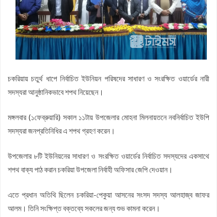
হবে: মুহাম্মদ শাহজাহান
চকরিয়া উপজেলা যুব জামায়াতের সভাপতি আবদুল্লাহ আল মামুর : সেক্রেটারি
কফিল উদ্দিন
জয়নাল আবেদীন মহিউচ্ছুন্নাহ দাখিল মাদ্রাসায় বৃক্ষরোপণ কর্মসূচি অনুষ্ঠিত
সসাসের পাঁচদিনের সংগীত কর্মশালা সম্পন্ন
চকরিয়ায় উপজেলা স্কাউটসের মাসিক সভা অনুষ্ঠিত
চকরিয়ায় চতুর্থ ধাপে নির্বাচিত ইউনিয়ন পরিষদের সাধারণ ও সংরক্ষিত ওয়ার্ডের নারী
বেগম রোকেয়া সাখাওয়াত হোসেন বৃত্তির তৃতীয় পুরস্কার পেলো তাসরিফুল
সদস্যরা আনুষ্ঠানিকভাবে শপথ নিয়েছেন।
করিম
বেগম রোকেয়া সাখাওয়াত হোসেন বৃত্তির পুরস্কার পেলো পাঁচ শতাধিক
শিক্ষার্থী
চকরিয়া কেন্দ্রীয় উচ্চ বিদ্যালয়ে জুলাই গণঅভ্যুত্থান দিবস পালিত
মঙ্গলবার (১ফেব্রুয়ারি) সকাল ১১টায় উপজেলার মোহনা মিলনায়তনে নবনির্বাচিত ইউপি
সদস্যরা জনপ্রতিনিধির এ শপথ গ্রহণ করেন।
উপজেলার ৮টি ইউনিয়নের সাধারণ ও সংরক্ষিত ওয়ার্ডের নির্বাচিত সদস্যদের একসাথে
শপথ বাক্য পাঠ করান চকরিয়া উপজেলা নির্বাহী অফিসার জেপি দেওয়ান।
এতে প্রধান অতিথি ছিলেন চকরিয়া-পেকুয়া আসনের সংসদ সদস্য আলহাজ্ব জাফর
আলম। তিনি সংক্ষিপ্ত বক্তব্যে সকলের জন্য শুভ কামনা করেন।