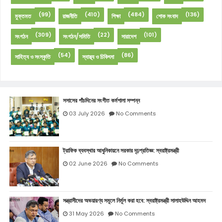
(99)
(410)
(484)
(136)
মুক্তমত
রাজনীতি
শিক্ষা
শোক সংবাদ
(309)
(22)
(101)
সংগঠন
সংগঠন/সমিতি
সারাদেশ
(54)
(86)
সাহিত্য ও সংস্কৃতি
স্বাস্থ্য ও চিকিৎসা
সসাসের পাঁচদিনের সংগীত কর্মশালা সম্পন্ন
03 July 2026
No Comments
ট্রাফিক ব্যবস্থার আধুনিকায়নে সরকার দৃঢ়প্রতিজ্ঞ: স্বরাষ্ট্রমন্ত্রী
02 June 2026
No Comments
সন্ত্রাসীদের অভয়ারণ্য সমূলে নির্মূল করা হবে: স্বরাষ্ট্রমন্ত্রী সালাহউদ্দিন আহমদ
31 May 2026
No Comments