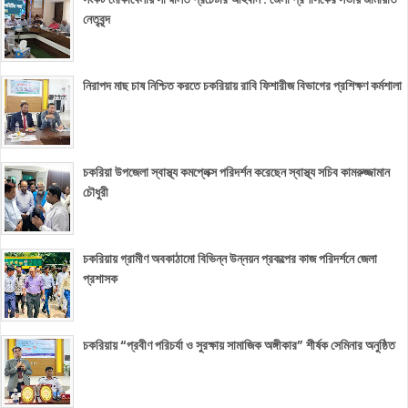
নেতৃবৃন্দ
নিরাপদ মাছ চাষ নিশ্চিত করতে চকরিয়ায় রাবি ফিশারীজ বিভাগের প্রশিক্ষণ কর্মশালা
চকরিয়া উপজেলা স্বাস্থ্য কমপ্লেক্স পরিদর্শন করেছেন স্বাস্থ্য সচিব কামরুজ্জামান
চৌধুরী
চকরিয়ায় গ্রামীণ অবকাঠামো বিভিন্ন উন্নয়ন প্রকল্পের কাজ পরিদর্শনে জেলা
প্রশাসক
চকরিয়ায় “প্রবীণ পরিচর্যা ও সুরক্ষায় সামাজিক অঙ্গীকার” শীর্ষক সেমিনার অনুষ্ঠিত