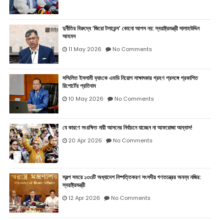
দুর্নীতির বিরুদ্ধে ‘জিরো টলারেন্স’ কোনো আপস নয়: স্বরাষ্ট্রমন্ত্রী সালাহউদ্দিন
আহমদ
11 May 2026
No Comments
সম্মিলিত ইসলামী ব‍্যাংকে এমডি নিয়োগ সাক্ষাৎকার গ্রহণ প্রসঙ্গে প্রকাশিত
রিপোর্টের প্রতিবাদ
10 May 2026
No Comments
যে কারণে সংরক্ষিত নারী আসনের নির্বাচনে যাচ্ছেন না আফরোজা আব্বাস!
20 Apr 2026
No Comments
স্বল্প সময়ে ১৩৩টি অধ্যাদেশ নিষ্পত্তিকরণ সংসদীয় গণতন্ত্রের অনন্য নজির:
স্বরাষ্ট্রমন্ত্রী
12 Apr 2026
No Comments