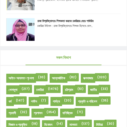
ঢাকা বিশ্ববিদ্যালয়ে শিক্ষকতা করবেন চকরিয়ার মেয়ে শাউরিন
চকরিয়া টাইমস : ঢাকা বিশ্ববিদ্যালয়ে শিক্ষক হিসেবে যোগ...
সকল বিভাগ
(30)
(82)
(320)
আইন-আদালত-শৃংখলা
আন্তর্জাতিক
কক্সবাজার
(217)
(1476)
(51)
(33)
খেলাধুলা
চকরিয়া
চট্টগ্রাম
জাতীয়
(147)
(7)
(20)
(35)
ধর্ম
পর্যটন
পার্বত্য
প্রকৃতি ও পরিবেশ
(32)
(354)
(71)
প্রবাসী
প্রশাসন
বাণিজ্যিক
(18)
(14)
(137)
(30)
বিজ্ঞান ও প্রযুক্তি
বিনোদন
মানবতা
মিডিয়া