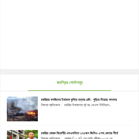
জনপ্রিয় পোস্টসমূহ
চকরিয়ায় মসজিদের ইমামকে কুপিয়ে হত্যার চেষ্টা : পুড়িয়ে দিয়েছে বসতঘর
নিজস্ব প্রতিবেদক : চকরিয়া উপজেলার পূর্ব বড় ভেওলা ইউনিয়নে...
চকরিয়া কোরক বিদ্যাপীঠ এসএসসিতে ১৩৫জন জিপিএ-৫সহ জেলার শীর্ষে
নিজস্ব প্রতিবেদক : রোববার (১২ মে) এসএসসি পরীক্ষা-২০২৪ এর...