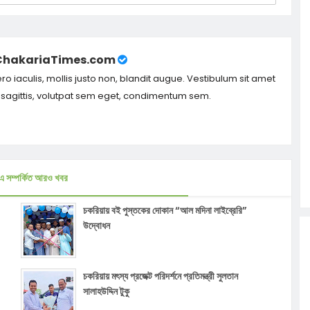
ChakariaTimes.com
ero iaculis, mollis justo non, blandit augue. Vestibulum sit amet
m sagittis, volutpat sem eget, condimentum sem.
এ সম্পর্কিত আরও খবর
চকরিয়ায় বই পুস্তকের দোকান “আল মদিনা লাইব্রেরি”
উদ্বোধন
চকরিয়ায় মৎস্য প্রজেক্ট পরিদর্শনে প্রতিমন্ত্রী সুলতান
সালাহউদ্দিন টুকু