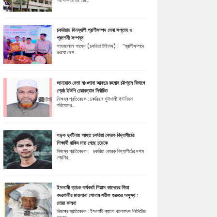
পরীক্ষা-২০২৪ এর...
চকরিয়ায় দিনব্যাপী প্রাণীসম্পদ সেবা সপ্তাহ ও
প্রদর্শনী সম্পন্ন
শাহজালাল শাহেদ (চকরিয়া টাইমস) : “প্রাণীসম্পদে
ভরবো দেশ...
জামায়াত নেতা মাওলানা আবদুর রহমান চট্টগ্রাম বিভাগে
শ্রেষ্ঠ ইউপি চেয়ারম্যান নির্বাচিত
নিজস্ব প্রতিবেদক : চকরিয়ার খুটাখালী ইউনিয়ন
পরিষেদের...
সড়ক দুর্ঘটনায় আহত চকরিয়া কোরক বিদ্যাপীঠের
শিক্ষার্থী রাকিব মারা গেছে চমেকে
নিজস্ব প্রতিবেদক : চকরিয়া কোরক বিদ্যাপীঠের দশম
শ্রেণির...
ইসলামী ব্যাংক কর্মকর্তা গিয়াস কাদেরের পিতা
বদরখালীর মাওলানা গোলাম শরীফ গুরুতর অসুস্থ :
দোয়া কামনা
নিজস্ব প্রতিবেদক : ইসলামী ব্যাংক বাংলাদেশ লিমিটেড