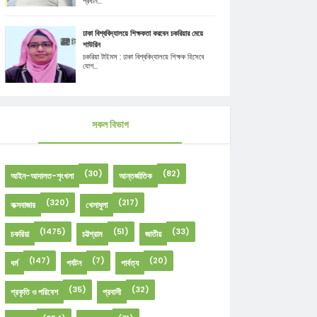
প্রধান...
ঢাকা বিশ্ববিদ্যালয়ে শিক্ষকতা করবেন চকরিয়ার মেয়ে
শাউরিন
চকরিয়া টাইমস : ঢাকা বিশ্ববিদ্যালয়ে শিক্ষক হিসেবে
যোগ...
সকল বিভাগ
(30)
(82)
আইন-আদালত-শৃংখলা
আন্তর্জাতিক
(320)
(217)
কক্সবাজার
খেলাধুলা
(1475)
(51)
(33)
চকরিয়া
চট্টগ্রাম
জাতীয়
(147)
(7)
(20)
ধর্ম
পর্যটন
পার্বত্য
(35)
(32)
প্রকৃতি ও পরিবেশ
প্রবাসী