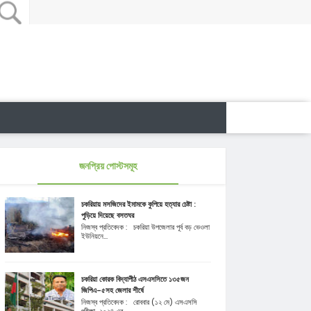
জনপ্রিয় পোস্টসমূহ
চকরিয়ায় মসজিদের ইমামকে কুপিয়ে হত্যার চেষ্টা :
পুড়িয়ে দিয়েছে বসতঘর
নিজস্ব প্রতিবেদক : চকরিয়া উপজেলার পূর্ব বড় ভেওলা
ইউনিয়নে...
চকরিয়া কোরক বিদ্যাপীঠ এসএসসিতে ১৩৫জন
জিপিএ-৫সহ জেলার শীর্ষে
নিজস্ব প্রতিবেদক : রোববার (১২ মে) এসএসসি