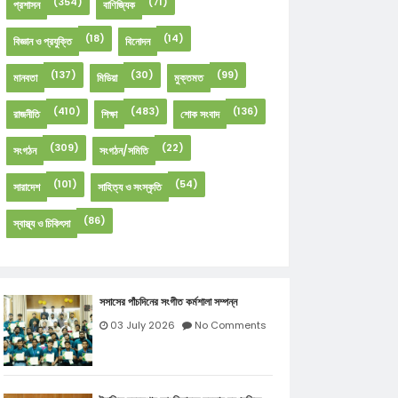
(354)
(71)
প্রশাসন
বাণিজ্যিক
(18)
(14)
বিজ্ঞান ও প্রযুক্তি
বিনোদন
(137)
(30)
(99)
মানবতা
মিডিয়া
মুক্তমত
(410)
(483)
(136)
রাজনীতি
শিক্ষা
শোক সংবাদ
(309)
(22)
সংগঠন
সংগঠন/সমিতি
(101)
(54)
সারাদেশ
সাহিত্য ও সংস্কৃতি
(86)
স্বাস্থ্য ও চিকিৎসা
সসাসের পাঁচদিনের সংগীত কর্মশালা সম্পন্ন
03 July 2026
No Comments