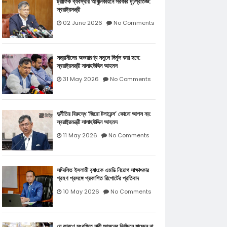
ট্রাফিক ব্যবস্থার আধুনিকায়নে সরকার দৃঢ়প্রতিজ্ঞ:
স্বরাষ্ট্রমন্ত্রী
02 June 2026
No Comments
সন্ত্রাসীদের অভয়ারণ্য সমূলে নির্মূল করা হবে:
স্বরাষ্ট্রমন্ত্রী সালাহউদ্দিন আহমদ
31 May 2026
No Comments
দুর্নীতির বিরুদ্ধে ‘জিরো টলারেন্স’ কোনো আপস নয়:
স্বরাষ্ট্রমন্ত্রী সালাহউদ্দিন আহমদ
11 May 2026
No Comments
সম্মিলিত ইসলামী ব‍্যাংকে এমডি নিয়োগ সাক্ষাৎকার
গ্রহণ প্রসঙ্গে প্রকাশিত রিপোর্টের প্রতিবাদ
10 May 2026
No Comments
যে কারণে সংরক্ষিত নারী আসনের নির্বাচনে যাচ্ছেন না