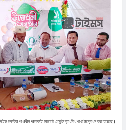
সূচি অনুষ্ঠিত
েলো তাসরিফুল
ঁচ শতাধিক
ের আলোচনা
িটেড চকরিয়া শাখাধীন পালাকাটা মাছঘাট এজেন্ট ব্যাংকিং শাখা উদ্বোধন করা হয়েছে।