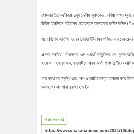
সোমবার (১১অক্টোবর) দুপুর ১২টায় ব্যাংকের চকরিয়া শাখার ম্যা
চিরিঙ্গা ইউনিয়ন পরিষদের চেয়ারম্যান আলহাজ্ব জসীম উদ্দিন (
এতে বিশেষ অতিথি ছিলেন চিরিঙ্গা ইউনিয়ন পরিষদের সাবেক চেয়ার
এসময় চকরিয়া পৌরসভার ৭নং ওয়ার্ড কাউন্সিলর মো. নুরুল আমিন, 
হাফেজ এহসানুল হক, মাছঘাট মোবারক আলী শপিং সেন্টারের মালিক
পরে ব্যাংকের সমৃদ্ধি এবং দেশ ও জাতির কল্যাণ কামনা করে বিশেষ
আলহাজ্ব মাওলানা নুরুল হোসাইন।
শেয়ার করুন