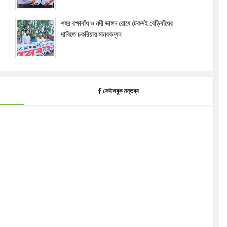
শহর রক্ষাবাঁধ ও নদী ভাঙ্গন রোধে টেকসই বেড়িবাঁধের
দাবিতে চকরিয়ায় মানববন্ধন
ফেইসবুক মন্তব্য