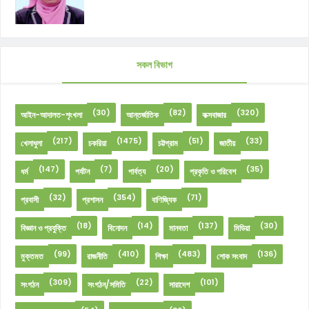
সকল বিভাগ
(30)
(82)
(320)
আইন-আদালত-শৃংখলা
আন্তর্জাতিক
কক্সবাজার
(217)
(1475)
(51)
(33)
খেলাধুলা
চকরিয়া
চট্টগ্রাম
জাতীয়
(147)
(7)
(20)
(35)
ধর্ম
পর্যটন
পার্বত্য
প্রকৃতি ও পরিবেশ
(32)
(354)
(71)
প্রবাসী
প্রশাসন
বাণিজ্যিক
(18)
(14)
(137)
(30)
বিজ্ঞান ও প্রযুক্তি
বিনোদন
মানবতা
মিডিয়া
(99)
(410)
(483)
(136)
মুক্তমত
রাজনীতি
শিক্ষা
শোক সংবাদ
(309)
(22)
(101)
সংগঠন
সংগঠন/সমিতি
সারাদেশ