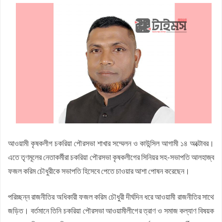
কফিল উদ্দিন
জয়নাল আবেদীন মহিউচ্ছুন্নাহ দাখিল মাদ্রাসায় বৃক্ষরোপণ কর্মসূচি অনুষ্ঠিত
সসাসের পাঁচদিনের সংগীত কর্মশালা সম্পন্ন
চকরিয়ায় উপজেলা স্কাউটসের মাসিক সভা অনুষ্ঠিত
বেগম রোকেয়া সাখাওয়াত হোসেন বৃত্তির তৃতীয় পুরস্কার পেলো তাসরিফুল
করিম
বেগম রোকেয়া সাখাওয়াত হোসেন বৃত্তির পুরস্কার পেলো পাঁচ শতাধিক
শিক্ষার্থী
চকরিয়ার ডুলাহাজারায় জামায়াতের শিক্ষাবৈঠক
চকরিয়া প্রেসক্লাবের উদ্যোগে জুলাই গণঅভ্যুত্থান দিবসের আলোচনা সভা
ও দোয়া মাহফিল
আওয়ামী কৃষকলীগ চকরিয়া পৌরসভা শাখার সম্মেলন ও কাউন্সিল আগামী ১৪ অক্টোবর।
এতে তৃণমূলের নেতাকর্মীরা চকরিয়া পৌরসভা কৃষকলীগের সিনিয়র সহ-সভাপতি আলহাজ্ব
ফজল করিম চৌধুরীকে সভাপতি হিসেবে পেতে চাওয়ার আশা পোষন করেছেন।
পরিচ্ছন্ন রাজনীতির অধিকারী ফজল করিম চৌধুরী দীর্ঘদিন ধরে আওয়ামী রাজনীতির সাথে
জড়িত। বর্তমানে তিনি চকরিয়া পৌরসভা আওয়ামীলীগের ত্রাণ ও সমাজ কল্যাণ বিষয়ক