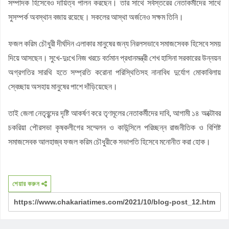
সম্পাদক হিসেবেও দায়িত্ব পালন করছেন। তার সাথে সর্বস্তরের নেতাকর্মীদের সাথে
সুসম্পর্ক অবস্থান বজায় রয়েছে। সকলের আস্থা অর্জনেও সক্ষম তিনি।
ফজল করিম চৌধুরী দীর্ঘদিন এলাকার মানুষের জন্য নিরলসভাবে সমাজসেবক হিসেবে সময়
দিয়ে আসছেন। সুখে-দুঃখে নিজ খরচে বর্তমান প্রধানমন্ত্রী শেখ হাসিনা সরকারের উন্নয়ন
অগ্রগতির সারথি হতে সম্প্রতি করোনা পরিস্থিতিসহ নানাবিধ দুর্যোগ মোকাবিলায়
স্বেচ্ছায় অসহায় মানুষের পাশে দাঁড়িয়েছেন।
তাই জেলা নেতৃবৃন্দের দৃষ্টি আকর্ষণ করে তৃণমূলের নেতাকর্মীদের দাবি, আগামী ১৪ অক্টোবর
চকরিয়া পৌরসভা কৃষকলীগের সম্মেলন ও কাউন্সিলে পরিচ্ছন্ন রাজনীতিক ও বিশিষ্ট
সমাজসেবক আলহাজ্ব ফজল করিম চৌধুরীকে সভাপতি হিসেবে মনোনীত করা হোক।
শেয়ার করুন