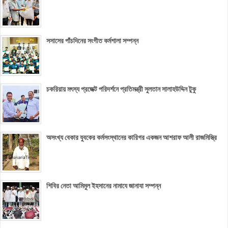
সসাসের পাঁচদিনের সংগীত কর্মশালা সম্পন্ন
চকরিয়ায় মৎস্য প্রজেক্ট পরিদর্শনে প্রতিমন্ত্রী সুলতান সালাহউদ্দিন টুকু
অসংখ্য বেকার যুবকের কর্মসংস্থানের কারিগর একজন আশরাফ আলী রাজমিস্ত্রি
শিবির নেতা আমিমুল ইহসানের নামাযে জানাযা সম্পন্ন