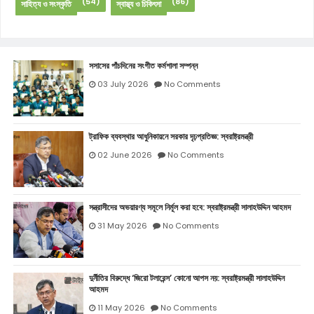
(54)
(86)
সাহিত্য ও সংস্কৃতি
স্বাস্থ্য ও চিকিৎসা
সসাসের পাঁচদিনের সংগীত কর্মশালা সম্পন্ন
03 July 2026
No Comments
ট্রাফিক ব্যবস্থার আধুনিকায়নে সরকার দৃঢ়প্রতিজ্ঞ: স্বরাষ্ট্রমন্ত্রী
02 June 2026
No Comments
সন্ত্রাসীদের অভয়ারণ্য সমূলে নির্মূল করা হবে: স্বরাষ্ট্রমন্ত্রী সালাহউদ্দিন আহমদ
31 May 2026
No Comments
দুর্নীতির বিরুদ্ধে ‘জিরো টলারেন্স’ কোনো আপস নয়: স্বরাষ্ট্রমন্ত্রী সালাহউদ্দিন
আহমদ
11 May 2026
No Comments