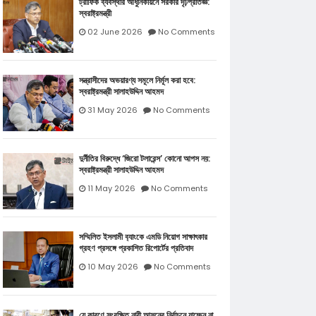
ট্রাফিক ব্যবস্থার আধুনিকায়নে সরকার দৃঢ়প্রতিজ্ঞ:
স্বরাষ্ট্রমন্ত্রী
02 June 2026
No Comments
সন্ত্রাসীদের অভয়ারণ্য সমূলে নির্মূল করা হবে:
স্বরাষ্ট্রমন্ত্রী সালাহউদ্দিন আহমদ
31 May 2026
No Comments
দুর্নীতির বিরুদ্ধে ‘জিরো টলারেন্স’ কোনো আপস নয়:
স্বরাষ্ট্রমন্ত্রী সালাহউদ্দিন আহমদ
11 May 2026
No Comments
সম্মিলিত ইসলামী ব‍্যাংকে এমডি নিয়োগ সাক্ষাৎকার
গ্রহণ প্রসঙ্গে প্রকাশিত রিপোর্টের প্রতিবাদ
10 May 2026
No Comments
যে কারণে সংরক্ষিত নারী আসনের নির্বাচনে যাচ্ছেন না