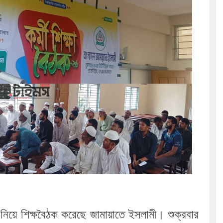
ুর :
সূচি অনুষ্ঠিত
েলো তাসরিফুল
ঁচ শতাধিক
ালিত
 নিয়ে শিক্ষবৈঠক করেছে জামায়াতে ইসলামী। শুক্রবার 