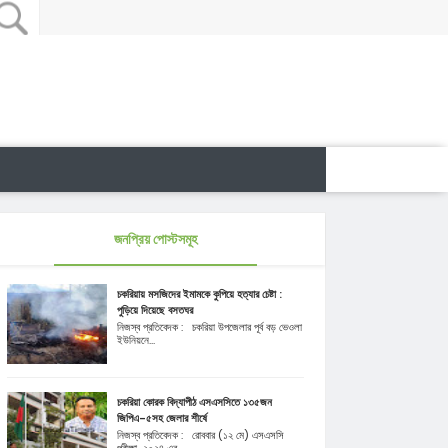
জনপ্রিয় পোস্টসমূহ
চকরিয়ায় মসজিদের ইমামকে কুপিয়ে হত্যার চেষ্টা :
পুড়িয়ে দিয়েছে বসতঘর
নিজস্ব প্রতিবেদক : চকরিয়া উপজেলার পূর্ব বড় ভেওলা
ইউনিয়নে...
চকরিয়া কোরক বিদ্যাপীঠ এসএসসিতে ১৩৫জন
জিপিএ-৫সহ জেলার শীর্ষে
নিজস্ব প্রতিবেদক : রোববার (১২ মে) এসএসসি