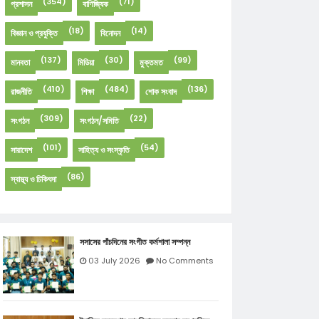
(354)
(71)
প্রশাসন
বাণিজ্যিক
(18)
(14)
বিজ্ঞান ও প্রযুক্তি
বিনোদন
(137)
(30)
(99)
মানবতা
মিডিয়া
মুক্তমত
(410)
(484)
(136)
রাজনীতি
শিক্ষা
শোক সংবাদ
(309)
(22)
সংগঠন
সংগঠন/সমিতি
(101)
(54)
সারাদেশ
সাহিত্য ও সংস্কৃতি
(86)
স্বাস্থ্য ও চিকিৎসা
সসাসের পাঁচদিনের সংগীত কর্মশালা সম্পন্ন
03 July 2026
No Comments