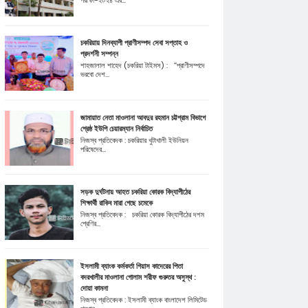
পরীক্ষা-২০২৪ এর...
চকরিয়ায় দিনব্যাপী প্রাণীসম্পদ সেবা সপ্তাহ ও
প্রদর্শনী সম্পন্ন
শাহজালাল শাহেদ (চকরিয়া টাইমস) : “প্রাণীসম্পদে
ভরবো দেশ...
জামায়াত নেতা মাওলানা আবদুর রহমান চট্টগ্রাম বিভাগে
শ্রেষ্ঠ ইউপি চেয়ারম্যান নির্বাচিত
নিজস্ব প্রতিবেদক : চকরিয়ার খুটাখালী ইউনিয়ন
পরিষেদের...
সড়ক দুর্ঘটনায় আহত চকরিয়া কোরক বিদ্যাপীঠের
শিক্ষার্থী রাকিব মারা গেছে চমেকে
নিজস্ব প্রতিবেদক : চকরিয়া কোরক বিদ্যাপীঠের দশম
শ্রেণির...
ইসলামী ব্যাংক কর্মকর্তা গিয়াস কাদেরের পিতা
বদরখালীর মাওলানা গোলাম শরীফ গুরুতর অসুস্থ :
দোয়া কামনা
নিজস্ব প্রতিবেদক : ইসলামী ব্যাংক বাংলাদেশ লিমিটেড