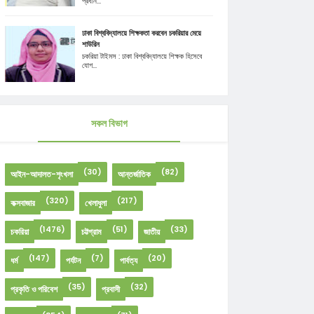
প্রধান...
ঢাকা বিশ্ববিদ্যালয়ে শিক্ষকতা করবেন চকরিয়ার মেয়ে
শাউরিন
চকরিয়া টাইমস : ঢাকা বিশ্ববিদ্যালয়ে শিক্ষক হিসেবে
যোগ...
সকল বিভাগ
(30)
(82)
আইন-আদালত-শৃংখলা
আন্তর্জাতিক
(320)
(217)
কক্সবাজার
খেলাধুলা
(1476)
(51)
(33)
চকরিয়া
চট্টগ্রাম
জাতীয়
(147)
(7)
(20)
ধর্ম
পর্যটন
পার্বত্য
(35)
(32)
প্রকৃতি ও পরিবেশ
প্রবাসী