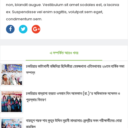
non, blandit augue. Vestibulum sit amet sodales est, a lacinia
ex. Suspendisse vel enim sagittis, volutpat sem eget,
condimentum sem.
এ সম্পর্কিত আরও খবর
চকরিয়ার কাটাখালী মজিদিয়া ছিদ্দিকীয়া হেফজখানা এতিমখানার ২৯তম বার্ষিক সভা
সম্পন্ন
চকরিয়ার মাদ্রাসা হযরত ওসমান বিন আফফান (রা.)’র অভিভাবক সম্মেলন ও
পুরস্কার বিতরণ
বায়তুশ শরফ শাহ কুতুব উদ্দিন নূরানী মাদরাসার কেন্দ্রীয় সনদ পরীক্ষার্থীদের দোয়া
মাহফিল