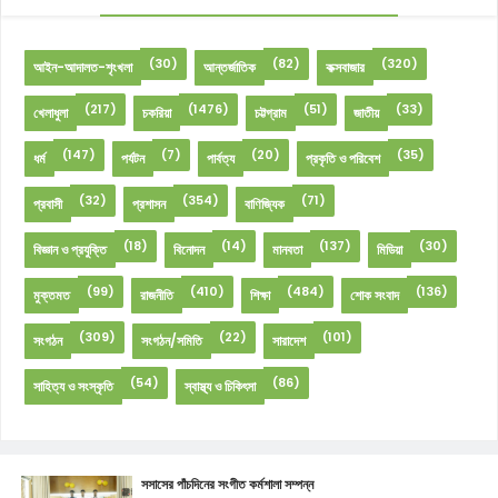
(30)
(82)
(320)
আইন-আদালত-শৃংখলা
আন্তর্জাতিক
কক্সবাজার
(217)
(1476)
(51)
(33)
খেলাধুলা
চকরিয়া
চট্টগ্রাম
জাতীয়
(147)
(7)
(20)
(35)
ধর্ম
পর্যটন
পার্বত্য
প্রকৃতি ও পরিবেশ
(32)
(354)
(71)
প্রবাসী
প্রশাসন
বাণিজ্যিক
(18)
(14)
(137)
(30)
বিজ্ঞান ও প্রযুক্তি
বিনোদন
মানবতা
মিডিয়া
(99)
(410)
(484)
(136)
মুক্তমত
রাজনীতি
শিক্ষা
শোক সংবাদ
(309)
(22)
(101)
সংগঠন
সংগঠন/সমিতি
সারাদেশ
(54)
(86)
সাহিত্য ও সংস্কৃতি
স্বাস্থ্য ও চিকিৎসা
সসাসের পাঁচদিনের সংগীত কর্মশালা সম্পন্ন