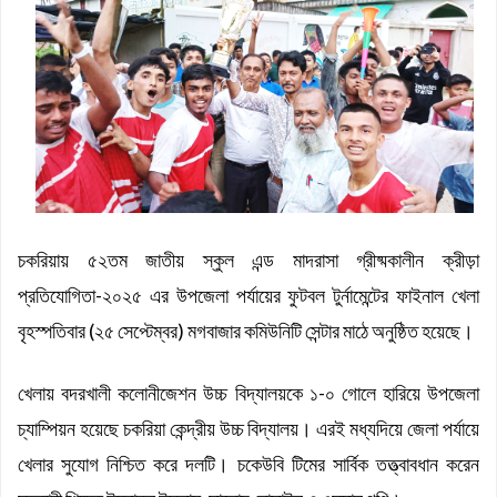
হবে: মুহাম্মদ শাহজাহান
চকরিয়া উপজেলা যুব জামায়াতের সভাপতি আবদুল্লাহ আল মামুর : সেক্রেটারি
কফিল উদ্দিন
জয়নাল আবেদীন মহিউচ্ছুন্নাহ দাখিল মাদ্রাসায় বৃক্ষরোপণ কর্মসূচি অনুষ্ঠিত
সসাসের পাঁচদিনের সংগীত কর্মশালা সম্পন্ন
চকরিয়ায় উপজেলা স্কাউটসের মাসিক সভা অনুষ্ঠিত
বেগম রোকেয়া সাখাওয়াত হোসেন বৃত্তির তৃতীয় পুরস্কার পেলো তাসরিফুল
করিম
বেগম রোকেয়া সাখাওয়াত হোসেন বৃত্তির পুরস্কার পেলো পাঁচ শতাধিক
চকরিয়ায় ৫২তম জাতীয় স্কুল এন্ড মাদরাসা গ্রীষ্মকালীন ক্রীড়া
শিক্ষার্থী
চকরিয়া কেন্দ্রীয় উচ্চ বিদ্যালয়ে জুলাই গণঅভ্যুত্থান দিবস পালিত
প্রতিযোগিতা-২০২৫ এর উপজেলা পর্যায়ের ফুটবল টুর্নামেন্টের ফাইনাল খেলা
বৃহস্পতিবার (২৫ সেপ্টেম্বর) মগবাজার কমিউনিটি সেন্টার মাঠে অনুষ্ঠিত হয়েছে।
খেলায় বদরখালী কলোনীজেশন উচ্চ বিদ্যালয়কে ১-০ গোলে হারিয়ে উপজেলা
চ্যাম্পিয়ন হয়েছে চকরিয়া কেন্দ্রীয় উচ্চ বিদ্যালয়। এরই মধ্যদিয়ে জেলা পর্যায়ে
খেলার সুযোগ
নিশ্চিত করে দলটি। চকেউবি টিমের সার্বিক তত্ত্বাবধান করেন