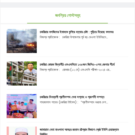
জনপ্রিয় পোস্টসমূহ
চকরিয়ায় মসজিদের ইমামকে কুপিয়ে হত্যার চেষ্টা : পুড়িয়ে দিয়েছে বসতঘর
নিজস্ব প্রতিবেদক : চকরিয়া উপজেলার পূর্ব বড় ভেওলা ইউনিয়নে...
চকরিয়া কোরক বিদ্যাপীঠ এসএসসিতে ১৩৫জন জিপিএ-৫সহ জেলার শীর্ষে
নিজস্ব প্রতিবেদক : রোববার (১২ মে) এসএসসি পরীক্ষা-২০২৪ এর...
চকরিয়ায় দিনব্যাপী প্রাণীসম্পদ সেবা সপ্তাহ ও প্রদর্শনী সম্পন্ন
শাহজালাল শাহেদ (চকরিয়া টাইমস) : “প্রাণীসম্পদে ভরবো দেশ...
জামায়াত নেতা মাওলানা আবদুর রহমান চট্টগ্রাম বিভাগে শ্রেষ্ঠ ইউপি চেয়ারম্যান
নির্বাচিত