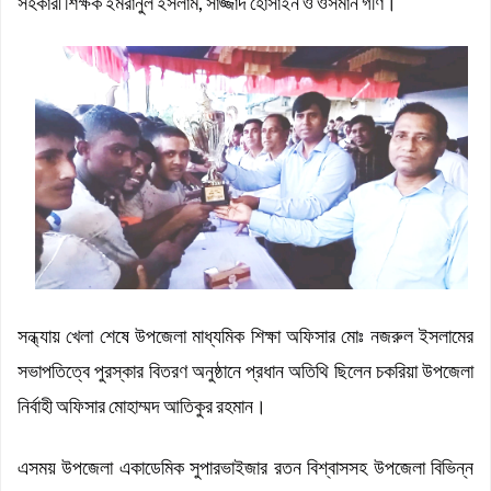
সহকারী শিক্ষক ইমরানুল ইসলাম, সাজ্জাদ হোসাইন ও ওসমান গণি।
সন্ধ্যায় খেলা শেষে উপজেলা মাধ্যমিক শিক্ষা অফিসার মোঃ নজরুল ইসলামের
সভাপতিত্বে পুরস্কার বিতরণ অনুষ্ঠানে প্রধান অতিথি ছিলেন চকরিয়া উপজেলা
নির্বাহী অফিসার মোহাম্মদ আতিকুর রহমান।
এসময় উপজেলা একাডেমিক সুপারভাইজার রতন বিশ্বাসসহ উপজেলা বিভিন্ন