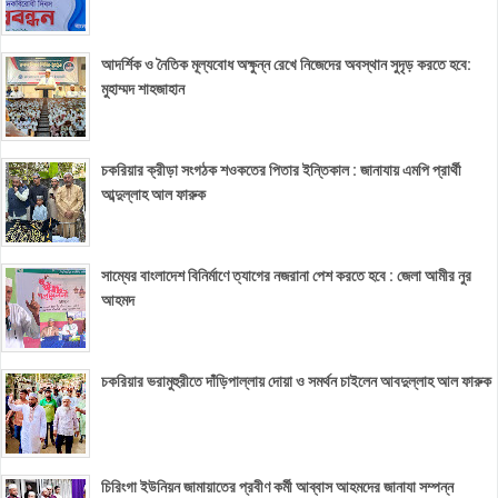
আদর্শিক ও নৈতিক মূল্যবোধ অক্ষুন্ন রেখে নিজেদের অবস্থান সুদৃড় করতে হবে:
মুহাম্মদ শাহজাহান
চকরিয়ার ক্রীড়া সংগঠক শওকতের পিতার ইন্তিকাল : জানাযায় এমপি প্রার্থী
আব্দুল্লাহ আল ফারুক
সাম্যের বাংলাদেশ বিনির্মাণে ত্যাগের নজরানা পেশ করতে হবে : জেলা আমীর নুর
আহমদ
চকরিয়ার ভরামুহুরীতে দাঁড়িপাল্লায় দোয়া ও সমর্থন চাইলেন আবদুল্লাহ আল ফারুক
চিরিংগা ইউনিয়ন জামায়াতের প্রবীণ কর্মী আব্বাস আহমদের জানাযা সম্পন্ন