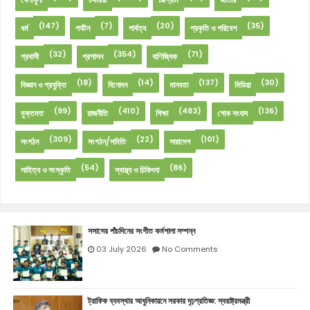
(147)
(7)
(20)
(35)
ধর্ম
পর্যটন
পার্বত্য
প্রকৃতি ও পরিবেশ
(32)
(354)
(71)
প্রবাসী
প্রশাসন
বাণিজ্যিক
(18)
(14)
(137)
(30)
বিজ্ঞান ও প্রযুক্তি
বিনোদন
মানবতা
মিডিয়া
(99)
(410)
(483)
(136)
মুক্তমত
রাজনীতি
শিক্ষা
শোক সংবাদ
(309)
(22)
(101)
সংগঠন
সংগঠন/সমিতি
সারাদেশ
(54)
(86)
সাহিত্য ও সংস্কৃতি
স্বাস্থ্য ও চিকিৎসা
সসাসের পাঁচদিনের সংগীত কর্মশালা সম্পন্ন
03 July 2026
No Comments
ট্রাফিক ব্যবস্থার আধুনিকায়নে সরকার দৃঢ়প্রতিজ্ঞ: স্বরাষ্ট্রমন্ত্রী