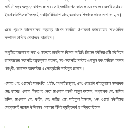
সার্বভৌমত্ব অক্ষুন্ন রাখতে জামায়াতে ইসলামীর পতাকাতলে সমবেত হয়ে একটি ন্যায় ও
ইনসাফভিত্তিক বৈষম্যহীন রাষ্ট্র বিনির্মাণে মাহে রমযানের শিক্ষাকে কাজে লাগাতে হবে।
এতে প্রধান আলোচকের বক্তব্য রাখেন চকরিয়া উপজেলা জামায়াতের সাংগঠনিক
সম্পাদক মাস্টার মোহাম্মদ হোছাইন।
অনুষ্ঠিত আলোচনা সভা ও ইফতার মাহফিলে বিশেষ অতিথি ছিলেন ফাঁসিয়াখালী ইউনিয়ন
জামায়াতের সভাপতি আব্দুল্লাহ বাহাদুর, সহ-সভাপতি মাস্টার এনামুল হক, ফরিদুল আলম
চৌধুরী, মোহাম্মদ জাকারিয়া ও সেক্রেটারি আতিকুর রহমান।
এসময় ২নং ওয়ার্ডের সভাপতি এ.ইউ.এম শহীদুল্লাহ, ৫নং ওয়ার্ডের বাইতুলমাল সম্পাদক
মোঃ ছাবের, ওলামা বিভাগের নেতা মাওলানা কাজী আবুল কাসেম, অধ্যাপক মো. জসিম
উদ্দিন, মাওলানা মো. ফরিদ, মোঃ জমির, মো. সাইফুল ইসলাম, ২নং ওয়ার্ড ইউনিটের
সেক্রেটারি নাজেম উদ্দিনসহ এলাকার বিশিষ্ট ব্যক্তিবর্গ উপস্থিত ছিলেন।