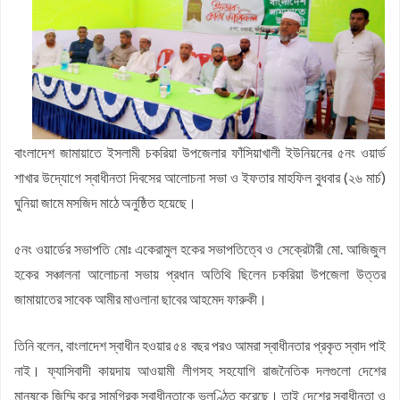
কফিল উদ্দিন
জয়নাল আবেদীন মহিউচ্ছুন্নাহ দাখিল মাদ্রাসায় বৃক্ষরোপণ কর্মসূচি অনুষ্ঠিত
সসাসের পাঁচদিনের সংগীত কর্মশালা সম্পন্ন
চকরিয়ায় উপজেলা স্কাউটসের মাসিক সভা অনুষ্ঠিত
বেগম রোকেয়া সাখাওয়াত হোসেন বৃত্তির তৃতীয় পুরস্কার পেলো তাসরিফুল
করিম
বেগম রোকেয়া সাখাওয়াত হোসেন বৃত্তির পুরস্কার পেলো পাঁচ শতাধিক
বাংলাদেশ জামায়াতে ইসলামী চকরিয়া উপজেলার ফাঁসিয়াখালী ইউনিয়নের ৫নং ওয়ার্ড
শাখার উদ্যোগে স্বাধীনতা দিবসের আলোচনা সভা ও ইফতার মাহফিল বুধবার (২৬ মার্চ)
শিক্ষার্থী
চকরিয়ার ডুলাহাজারায় জামায়াতের শিক্ষাবৈঠক
ঘুনিয়া জামে মসজিদ মাঠে অনুষ্ঠিত হয়েছে।
চকরিয়া প্রেসক্লাবের উদ্যোগে জুলাই গণঅভ্যুত্থান দিবসের আলোচনা সভা
ও দোয়া মাহফিল
৫নং ওয়ার্ডের সভাপতি মোঃ একেরামুল হকের সভাপতিত্বে ও সেক্রেটারী মো. আজিজুল
হকের সঞ্চালনা আলোচনা সভায় প্রধান অতিথি ছিলেন চকরিয়া উপজেলা উত্তর
জামায়াতের সাবেক আমীর মাওলানা ছাবের আহমেদ ফারুকী।
তিনি বলেন, বাংলাদেশ স্বাধীন হওয়ার ৫৪ বছর পরও আমরা স্বাধীনতার প্রকৃত স্বাদ পাই
নাই। ফ্যাসিবাদী কায়দায় আওয়ামী লীগসহ সহযোগি রাজনৈতিক দলগুলো দেশের
মানুষকে জিম্মি করে সামগ্রিক স্বাধীনতাকে ভূলুণ্ঠিত করেছে। তাই দেশের স্বাধীনতা ও