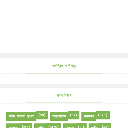
জনপ্রিয় পোস্টসমূহ
সকল বিভাগ
(30)
(82)
(320)
আইন-আদালত-শৃংখলা
আন্তর্জাতিক
কক্সবাজার
(217)
(1475)
(51)
(33)
খেলাধুলা
চকরিয়া
চট্টগ্রাম
জাতীয়