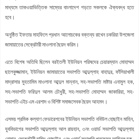
মাধ্যমে তাকওয়াভিত্তিক সাম্যের বাংলাদেশ গড়তে সকলকে ঐক্যবদ্ধ হতে
হবে।
অনুষ্ঠিত ইফতার মাহফিলে প্রধান আলোচকের বক্তব্য রাখেন চকরিয়া উপজেলা
জামায়াতের সেক্রেটারী মাওলানা ছৈয়দ করিম।
এতে বিশেষ অতিথি ছিলেন বরইতলী ইউনিয়ন পরিষদের চেয়ারম্যান মোহাম্মদ
ছালেকুজ্জামান, ইউনিয়ন জামায়াতের সভাপতি আব্দুল্লাহ বাহাদুর, ফাঁসিয়াখালী
মাদ্রাসার মুহতামিম মাওলানা আব্দুল মান্নান, সহ-সভাপতি মাষ্টার এনামুল হক,
সহ-সভাপতি ফরিদুল আলম চৌধুরী, সহ-সভাপতি মোহাম্মদ জাকারিয়া, সহ-
সভাপতি এইচ এম এরশাদ ও বিশিষ্ট সমাজসেবক ছৈয়দ আহমদ।
এসময় শ্রমিক কল্যাণ ফেডারেশনের ইউনিয়ন সভাপতি নবিউল হোছাইন মাহিন,
যুববিভাগের সভাপতি আব্দুল্লাহ আল রায়হান, ৩নং ওয়ার্ড সভাপতি আব্দুল্লাহ
নোমান, সেক্রেটারী হামিদ হোছাইন, ৭নং ওয়ার্ড সভাপতি প্রফেসর আমিনুল হক ,