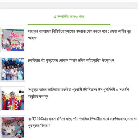
এ সম্পর্কিত আরও খবর
সাম্যের বাংলাদেশ বিনির্মাণে ত্যাগের নজরানা পেশ করতে হবে : জেলা আমীর নুর
আহমদ
চকরিয়ায় বই পুস্তকের দোকান “আল মদিনা লাইব্রেরি” উদ্বোধন
সংযুক্ত আরব আমিরাতে চকরিয়া প্রবাসী ইউনিয়নের ঈদ পুনর্মিলনী ও সংবর্ধনা
অনুষ্ঠান সম্পন্ন
ব্রাইট ফিউচার স্কলারশিপে সাড়ে পাঁচশতাধিক শিক্ষার্থীর মাঝে স্বর্ণপদকসহ সনদ ও
পুরস্কার বিতরণ