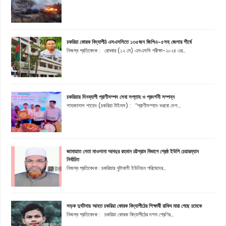
চকরিয়া কোরক বিদ্যাপীঠ এসএসসিতে ১৩৫জন জিপিএ-৫সহ জেলার শীর্ষে
নিজস্ব প্রতিবেদক : রোববার (১২ মে) এসএসসি পরীক্ষা-২০২৪ এর...
চকরিয়ায় দিনব্যাপী প্রাণীসম্পদ সেবা সপ্তাহ ও প্রদর্শনী সম্পন্ন
শাহজালাল শাহেদ (চকরিয়া টাইমস) : “প্রাণীসম্পদে ভরবো দেশ...
জামায়াত নেতা মাওলানা আবদুর রহমান চট্টগ্রাম বিভাগে শ্রেষ্ঠ ইউপি চেয়ারম্যান
নির্বাচিত
নিজস্ব প্রতিবেদক : চকরিয়ার খুটাখালী ইউনিয়ন পরিষেদের...
সড়ক দুর্ঘটনায় আহত চকরিয়া কোরক বিদ্যাপীঠের শিক্ষার্থী রাকিব মারা গেছে চমেকে
নিজস্ব প্রতিবেদক : চকরিয়া কোরক বিদ্যাপীঠের দশম শ্রেণির...