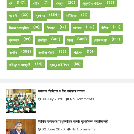
(147)
(7)
(20)
(35)
ধর্ম
পর্যটন
পার্বত্য
প্রকৃতি ও পরিবেশ
(32)
(354)
(71)
প্রবাসী
প্রশাসন
বাণিজ্যিক
(18)
(14)
(137)
(30)
বিজ্ঞান ও প্রযুক্তি
বিনোদন
মানবতা
মিডিয়া
(99)
(410)
(483)
(136)
মুক্তমত
রাজনীতি
শিক্ষা
শোক সংবাদ
(309)
(22)
(101)
সংগঠন
সংগঠন/সমিতি
সারাদেশ
(54)
(86)
সাহিত্য ও সংস্কৃতি
স্বাস্থ্য ও চিকিৎসা
সসাসের পাঁচদিনের সংগীত কর্মশালা সম্পন্ন
03 July 2026
No Comments
ট্রাফিক ব্যবস্থার আধুনিকায়নে সরকার দৃঢ়প্রতিজ্ঞ: স্বরাষ্ট্রমন্ত্রী
02 June 2026
No Comments