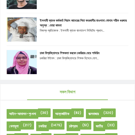
ইসলামী ব্যাংক কর্মকর্তা গিয়াস কাদেরের পিতা বদরখালীর মাওলানা গোলাম শরীফ গুরুতর
অসুস্থ : দোয়া কামনা
নিজস্ব প্রতিবেদক : ইসলামী ব্যাংক বাংলাদেশ লিমিটেড প্রধান...
ঢাকা বিশ্ববিদ্যালয়ে শিক্ষকতা করবেন চকরিয়ার মেয়ে শাউরিন
চকরিয়া টাইমস : ঢাকা বিশ্ববিদ্যালয়ে শিক্ষক হিসেবে যোগ...
সকল বিভাগ
(30)
(82)
(320)
আইন-আদালত-শৃংখলা
আন্তর্জাতিক
কক্সবাজার
(217)
(1475)
(51)
(33)
খেলাধুলা
চকরিয়া
চট্টগ্রাম
জাতীয়