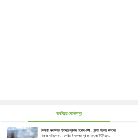
জনপ্রিয় পোস্টসমূহ
চকরিয়ায় মসজিদের ইমামকে কুপিয়ে হত্যার চেষ্টা : পুড়িয়ে দিয়েছে বসতঘর
নিজস্ব প্রতিবেদক : চকরিয়া উপজেলার পূর্ব বড় ভেওলা ইউনিয়নে...