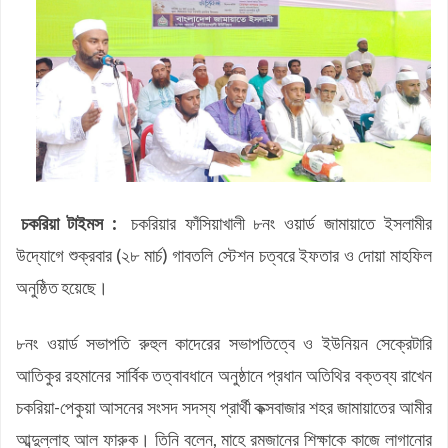
সসাসের পাঁচদিনের সংগীত কর্মশালা সম্পন্ন
চকরিয়ায় উপজেলা স্কাউটসের মাসিক সভা অনুষ্ঠিত
বেগম রোকেয়া সাখাওয়াত হোসেন বৃত্তির তৃতীয় পুরস্কার পেলো তাসরিফুল
করিম
বেগম রোকেয়া সাখাওয়াত হোসেন বৃত্তির পুরস্কার পেলো পাঁচ শতাধিক
শিক্ষার্থী
চকরিয়ার ডুলাহাজারায় জামায়াতের শিক্ষাবৈঠক
চকরিয়া প্রেসক্লাবের উদ্যোগে জুলাই গণঅভ্যুত্থান দিবসের আলোচনা সভা
চকরিয়া টাইমস :
চকরিয়ার ফাঁসিয়াখালী ৮নং ওয়ার্ড জামায়াতে ইসলামীর
ও দোয়া মাহফিল
চকরিয়ায় ১১দলীয় ঐক্যের গণমিছিল
উদ্যোগে শুক্রবার (২৮ মার্চ) গাবতলি স্টেশন চত্বরে ইফতার ও দোয়া মাহফিল
অনুষ্ঠিত হয়েছে।
৮নং ওয়ার্ড সভাপতি রুহুল কাদেরের সভাপতিত্বে ও ইউনিয়ন সেক্রেটারি
আতিকুর রহমানের সার্বিক তত্বাবধানে অনুষ্ঠানে প্রধান অতিথির বক্তব্য রাখেন
চকরিয়া-পেকুয়া আসনের সংসদ সদস্য প্রার্থী কক্সবাজার শহর জামায়াতের আমীর
আব্দুল্লাহ আল ফারুক। তিনি বলেন, মাহে রমজানের শিক্ষাকে কাজে লাগানোর