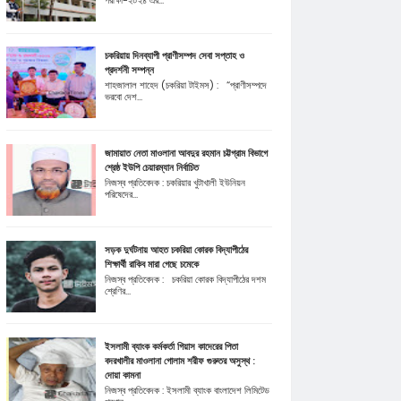
পরীক্ষা-২০২৪ এর...
চকরিয়ায় দিনব্যাপী প্রাণীসম্পদ সেবা সপ্তাহ ও
প্রদর্শনী সম্পন্ন
শাহজালাল শাহেদ (চকরিয়া টাইমস) : “প্রাণীসম্পদে
ভরবো দেশ...
জামায়াত নেতা মাওলানা আবদুর রহমান চট্টগ্রাম বিভাগে
শ্রেষ্ঠ ইউপি চেয়ারম্যান নির্বাচিত
নিজস্ব প্রতিবেদক : চকরিয়ার খুটাখালী ইউনিয়ন
পরিষেদের...
সড়ক দুর্ঘটনায় আহত চকরিয়া কোরক বিদ্যাপীঠের
শিক্ষার্থী রাকিব মারা গেছে চমেকে
নিজস্ব প্রতিবেদক : চকরিয়া কোরক বিদ্যাপীঠের দশম
শ্রেণির...
ইসলামী ব্যাংক কর্মকর্তা গিয়াস কাদেরের পিতা
বদরখালীর মাওলানা গোলাম শরীফ গুরুতর অসুস্থ :
দোয়া কামনা
নিজস্ব প্রতিবেদক : ইসলামী ব্যাংক বাংলাদেশ লিমিটেড