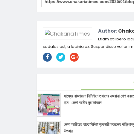
Author:
Chaka
Etiam at libero iac
sodales est, a lacinia ex. Suspendisse vel eni
সাম্যের বাংলাদেশ বিনির্মাণে ত্যাগের নজরানা পেশ করত
হবে : জেলা আমীর নুর আহমদ
জেলা আমীরের হাতে বিশিষ্ট ব্যবসায়ী ফয়েজের দাঁড়িপাল্
উপহার