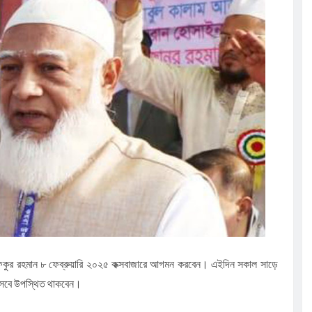
র দোয়া
িবসের আলোচনা
নুষ্ঠানে ইউএনও
 নামাযে জানাযা
ফিকুর রহমান ৮ ফেব্রুয়ারি ২০২৫ কক্সবাজারে আগমন করবেন। এইদিন সকাল সাড়ে
হিসেবে উপস্থিত থাকবেন।