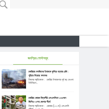
জনপ্রিয় পোস্টসমূহ
চকরিয়ায় মসজিদের ইমামকে কুপিয়ে হত্যার চেষ্টা :
পুড়িয়ে দিয়েছে বসতঘর
নিজস্ব প্রতিবেদক : চকরিয়া উপজেলার পূর্ব বড় ভেওলা
ইউনিয়নে...
চকরিয়া কোরক বিদ্যাপীঠ এসএসসিতে ১৩৫জন
জিপিএ-৫সহ জেলার শীর্ষে
নিজস্ব প্রতিবেদক : রোববার (১২ মে) এসএসসি