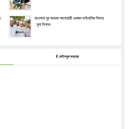
়:
মাওলানা নুর আহমদ আনোয়ারী একজন ডাইনামিক লিডার
: মুসা বিপ্লব
ফেইসবুক মন্তব্য