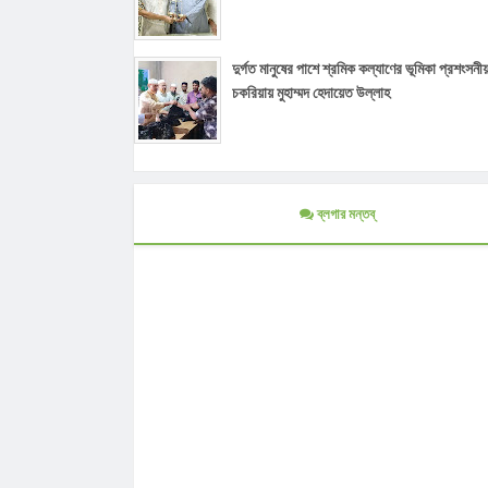
দুর্গত মানুষের পাশে শ্রমিক কল্যাণের ভূমিকা প্রশংসনীয
চকরিয়ায় মুহাম্মদ হেদায়েত উল্লাহ
ব্লগার মন্তব্