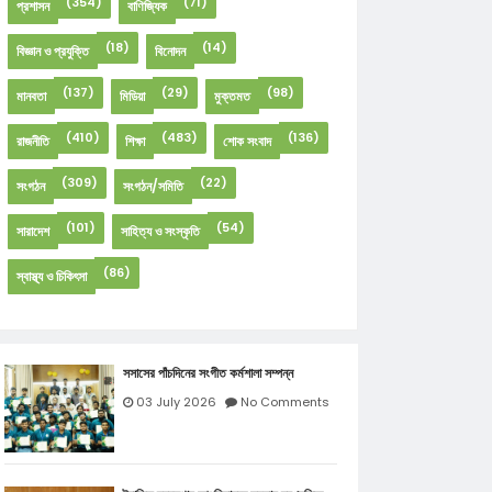
(354)
(71)
প্রশাসন
বাণিজ্যিক
(18)
(14)
বিজ্ঞান ও প্রযুক্তি
বিনোদন
(137)
(29)
(98)
মানবতা
মিডিয়া
মুক্তমত
(410)
(483)
(136)
রাজনীতি
শিক্ষা
শোক সংবাদ
(309)
(22)
সংগঠন
সংগঠন/সমিতি
(101)
(54)
সারাদেশ
সাহিত্য ও সংস্কৃতি
(86)
স্বাস্থ্য ও চিকিৎসা
সসাসের পাঁচদিনের সংগীত কর্মশালা সম্পন্ন
03 July 2026
No Comments