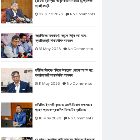
ট্রাফিক ব্যবস্থার আধুনিকায়নে সরকার দৃঢ়প্রতিজ্ঞ:
স্বরাষ্ট্রমন্ত্রী
02 June 2026
No Comments
সন্ত্রাসীদের অভয়ারণ্য সমূলে নির্মূল করা হবে:
স্বরাষ্ট্রমন্ত্রী সালাহউদ্দিন আহমদ
31 May 2026
No Comments
দুর্নীতির বিরুদ্ধে ‘জিরো টলারেন্স’ কোনো আপস নয়:
স্বরাষ্ট্রমন্ত্রী সালাহউদ্দিন আহমদ
11 May 2026
No Comments
সম্মিলিত ইসলামী ব‍্যাংকে এমডি নিয়োগ সাক্ষাৎকার
গ্রহণ প্রসঙ্গে প্রকাশিত রিপোর্টের প্রতিবাদ
10 May 2026
No Comments
যে কারণে সংরক্ষিত নারী আসনের নির্বাচনে যাচ্ছেন না