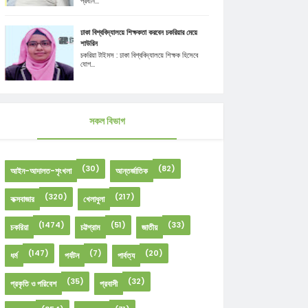
প্রধান...
ঢাকা বিশ্ববিদ্যালয়ে শিক্ষকতা করবেন চকরিয়ার মেয়ে
শাউরিন
চকরিয়া টাইমস : ঢাকা বিশ্ববিদ্যালয়ে শিক্ষক হিসেবে
যোগ...
সকল বিভাগ
(30)
(82)
আইন-আদালত-শৃংখলা
আন্তর্জাতিক
(320)
(217)
কক্সবাজার
খেলাধুলা
(1474)
(51)
(33)
চকরিয়া
চট্টগ্রাম
জাতীয়
(147)
(7)
(20)
ধর্ম
পর্যটন
পার্বত্য
(35)
(32)
প্রকৃতি ও পরিবেশ
প্রবাসী