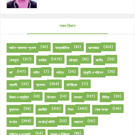
সকল বিভাগ
(30)
(82)
(320)
আইন-আদালত-শৃংখলা
আন্তর্জাতিক
কক্সবাজার
(217)
(1475)
(51)
(33)
খেলাধুলা
চকরিয়া
চট্টগ্রাম
জাতীয়
(147)
(7)
(20)
(35)
ধর্ম
পর্যটন
পার্বত্য
প্রকৃতি ও পরিবেশ
(32)
(354)
(71)
প্রবাসী
প্রশাসন
বাণিজ্যিক
(18)
(14)
(137)
(30)
বিজ্ঞান ও প্রযুক্তি
বিনোদন
মানবতা
মিডিয়া
(99)
(410)
(483)
(136)
মুক্তমত
রাজনীতি
শিক্ষা
শোক সংবাদ
(309)
(22)
(101)
সংগঠন
সংগঠন/সমিতি
সারাদেশ
(54)
(86)
সাহিত্য ও সংস্কৃতি
স্বাস্থ্য ও চিকিৎসা