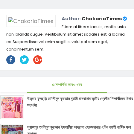
Author:
ChakariaTimes
Etiam at libero iaculis, mollis justo
non, blandit augue. Vestibulum sit amet sodales est, a lacinia
ex. Suspendisse vel enim sagittis, volutpat sem eget,
condimentum sem.
এ সম্পর্কিত আরও খবর
উত্তর ফুলছড়ি তা’লীমুল কুরআন নূরানী মাদরাসার তৃতীয় শ্রেণীর শিক্ষার্থীদের বিদায়
সংবর্ধনা
সুরাজপুর তালিমুল কুরআন ইসলামিয়া মাদ্রাসা হেফজখানার ২দিন ব্যাপী বার্ষিক সভা
সম্পন্ন