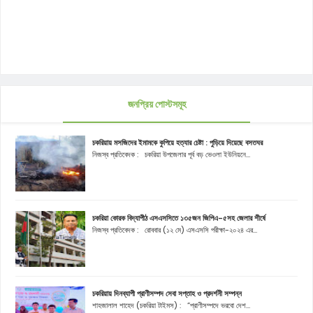
জনপ্রিয় পোস্টসমূহ
চকরিয়ায় মসজিদের ইমামকে কুপিয়ে হত্যার চেষ্টা : পুড়িয়ে দিয়েছে বসতঘর
নিজস্ব প্রতিবেদক : চকরিয়া উপজেলার পূর্ব বড় ভেওলা ইউনিয়নে...
চকরিয়া কোরক বিদ্যাপীঠ এসএসসিতে ১৩৫জন জিপিএ-৫সহ জেলার শীর্ষে
নিজস্ব প্রতিবেদক : রোববার (১২ মে) এসএসসি পরীক্ষা-২০২৪ এর...
চকরিয়ায় দিনব্যাপী প্রাণীসম্পদ সেবা সপ্তাহ ও প্রদর্শনী সম্পন্ন
শাহজালাল শাহেদ (চকরিয়া টাইমস) : “প্রাণীসম্পদে ভরবো দেশ...