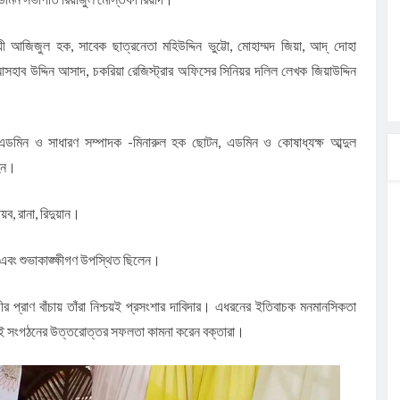
সায়ী আজিজুল হক, সাবেক ছাত্রনেতা মহিউদ্দিন ভুট্টো, মোহাম্মদ জিয়া, আদ্ দোহা
 আসহাব উদ্দিন আসাদ, চকরিয়া রেজিস্ট্রার অফিসের সিনিয়র দলিল লেখক জিয়াউদ্দিন
ডমিন ও সাধারণ সম্পাদক -মিনারুল হক ছোটন, এডমিন ও কোষাধ্যক্ষ আব্দুল
হিন।
, রানা, রিদুয়ান।
 এবং শুভাকাঙ্ক্ষীগণ উপস্থিত ছিলেন।
োগীর প্রাণ বাঁচায় তাঁরা নিশ্চয়ই প্রসংশার দাবিদার। এধরনের ইতিবাচক মনমানসিকতা
 এই সংগঠনের উত্তরোত্তর সফলতা কামনা করেন বক্তারা।