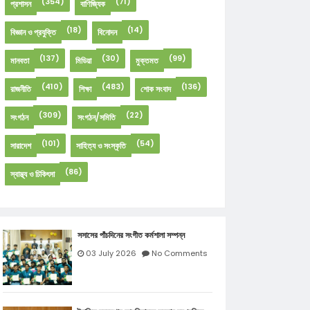
(354)
(71)
প্রশাসন
বাণিজ্যিক
(18)
(14)
বিজ্ঞান ও প্রযুক্তি
বিনোদন
(137)
(30)
(99)
মানবতা
মিডিয়া
মুক্তমত
(410)
(483)
(136)
রাজনীতি
শিক্ষা
শোক সংবাদ
(309)
(22)
সংগঠন
সংগঠন/সমিতি
(101)
(54)
সারাদেশ
সাহিত্য ও সংস্কৃতি
(86)
স্বাস্থ্য ও চিকিৎসা
সসাসের পাঁচদিনের সংগীত কর্মশালা সম্পন্ন
03 July 2026
No Comments