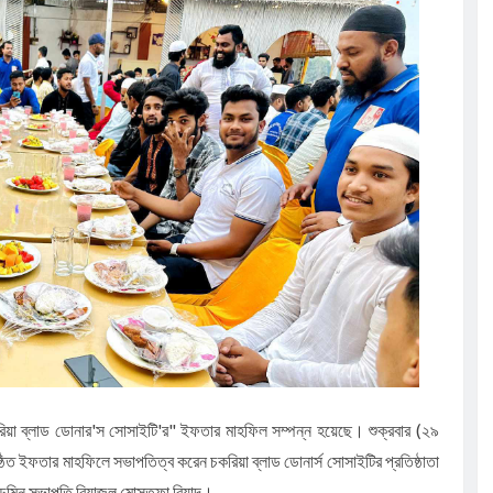
সূচি অনুষ্ঠিত
েলো তাসরিফুল
ঁচ শতাধিক
ের আলোচনা
করিয়া ব্লাড ডোনার'স সোসাইটি'র" ইফতার মাহফিল সম্পন্ন হয়েছে। শুক্রবার (২৯
অনুষ্ঠিত ইফতার মাহফিলে সভাপতিত্ব করেন চকরিয়া ব্লাড ডোনার্স সোসাইটির প্রতিষ্ঠাতা
এডমিন সভাপতি রিয়াজুল মোস্তফা রিয়াদ।