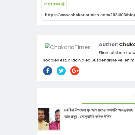
শেয়ার করুন
Author:
Chaka
Etiam at libero iac
sodales est, a lacinia ex. Suspendisse vel eni
চকরিয়া উপজেলা যুব জামায়াতের সভাপতি আবদুল্লাহ
আল মামুর : সেক্রেটারি কফিল উদ্দিন