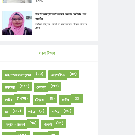
প্রধান...
ঢাকা বিশ্ববিদ্যালয়ে শিক্ষকতা করবেন চকরিয়ার মেয়ে
শাউরিন
চকরিয়া টাইমস : ঢাকা বিশ্ববিদ্যালয়ে শিক্ষক হিসেবে
যোগ...
সকল বিভাগ
(30)
(82)
আইন-আদালত-শৃংখলা
আন্তর্জাতিক
(320)
(217)
কক্সবাজার
খেলাধুলা
(1475)
(51)
(33)
চকরিয়া
চট্টগ্রাম
জাতীয়
(147)
(7)
(20)
ধর্ম
পর্যটন
পার্বত্য
(35)
(32)
প্রকৃতি ও পরিবেশ
প্রবাসী