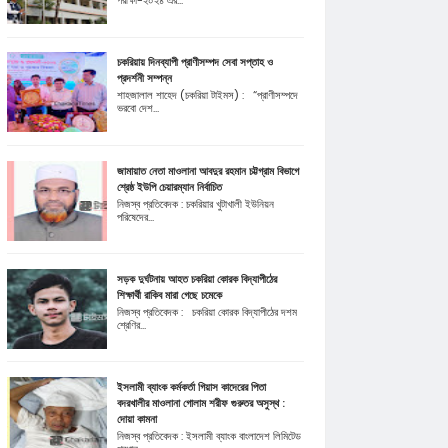
পরীক্ষা-২০২৪ এর...
চকরিয়ায় দিনব্যাপী প্রাণীসম্পদ সেবা সপ্তাহ ও
প্রদর্শনী সম্পন্ন
শাহজালাল শাহেদ (চকরিয়া টাইমস) : “প্রাণীসম্পদে
ভরবো দেশ...
জামায়াত নেতা মাওলানা আবদুর রহমান চট্টগ্রাম বিভাগে
শ্রেষ্ঠ ইউপি চেয়ারম্যান নির্বাচিত
নিজস্ব প্রতিবেদক : চকরিয়ার খুটাখালী ইউনিয়ন
পরিষেদের...
সড়ক দুর্ঘটনায় আহত চকরিয়া কোরক বিদ্যাপীঠের
শিক্ষার্থী রাকিব মারা গেছে চমেকে
নিজস্ব প্রতিবেদক : চকরিয়া কোরক বিদ্যাপীঠের দশম
শ্রেণির...
ইসলামী ব্যাংক কর্মকর্তা গিয়াস কাদেরের পিতা
বদরখালীর মাওলানা গোলাম শরীফ গুরুতর অসুস্থ :
দোয়া কামনা
নিজস্ব প্রতিবেদক : ইসলামী ব্যাংক বাংলাদেশ লিমিটেড