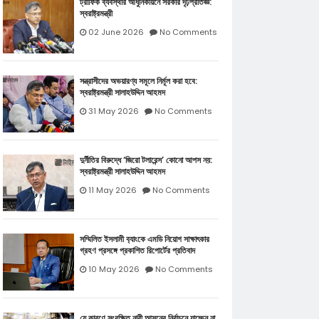
ট্রাফিক ব্যবস্থার আধুনিকায়নে সরকার দৃঢ়প্রতিজ্ঞ:
স্বরাষ্ট্রমন্ত্রী
02 June 2026
No Comments
সন্ত্রাসীদের অভয়ারণ্য সমূলে নির্মূল করা হবে:
স্বরাষ্ট্রমন্ত্রী সালাহউদ্দিন আহমদ
31 May 2026
No Comments
দুর্নীতির বিরুদ্ধে ‘জিরো টলারেন্স’ কোনো আপস নয়:
স্বরাষ্ট্রমন্ত্রী সালাহউদ্দিন আহমদ
11 May 2026
No Comments
সম্মিলিত ইসলামী ব‍্যাংকে এমডি নিয়োগ সাক্ষাৎকার
গ্রহণ প্রসঙ্গে প্রকাশিত রিপোর্টের প্রতিবাদ
10 May 2026
No Comments
যে কারণে সংরক্ষিত নারী আসনের নির্বাচনে যাচ্ছেন না