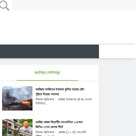
জনপ্রিয় পোস্টসমূহ
চকরিয়ায় মসজিদের ইমামকে কুপিয়ে হত্যার চেষ্টা :
পুড়িয়ে দিয়েছে বসতঘর
নিজস্ব প্রতিবেদক : চকরিয়া উপজেলার পূর্ব বড় ভেওলা
ইউনিয়নে...
চকরিয়া কোরক বিদ্যাপীঠ এসএসসিতে ১৩৫জন
জিপিএ-৫সহ জেলার শীর্ষে
নিজস্ব প্রতিবেদক : রোববার (১২ মে) এসএসসি