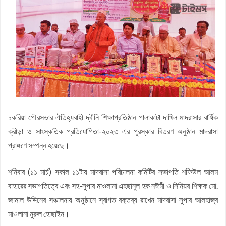
হবে: মুহাম্মদ শাহজাহান
চকরিয়া উপজেলা যুব জামায়াতের সভাপতি আবদুল্লাহ আল মামুর : সেক্রেটারি
কফিল উদ্দিন
জয়নাল আবেদীন মহিউচ্ছুন্নাহ দাখিল মাদ্রাসায় বৃক্ষরোপণ কর্মসূচি অনুষ্ঠিত
সসাসের পাঁচদিনের সংগীত কর্মশালা সম্পন্ন
চকরিয়ায় উপজেলা স্কাউটসের মাসিক সভা অনুষ্ঠিত
বেগম রোকেয়া সাখাওয়াত হোসেন বৃত্তির তৃতীয় পুরস্কার পেলো তাসরিফুল
করিম
বেগম রোকেয়া সাখাওয়াত হোসেন বৃত্তির পুরস্কার পেলো পাঁচ শতাধিক
চকরিয়া পৌরসভার ঐতিহ্যবাহী দ্বীনি শিক্ষাপ্রতিষ্ঠান পালাকাটা দাখিল মাদরাসার বার্ষিক
শিক্ষার্থী
চকরিয়া কেন্দ্রীয় উচ্চ বিদ্যালয়ে জুলাই গণঅভ্যুত্থান দিবস পালিত
ক্রীড়া ও সাংস্কতিক প্রতিযোগিতা-২০২৩ এর পুরস্কার বিতরণ অনুষ্ঠান মাদরাসা
প্রাঙ্গণে সম্পন্ন হয়েছে।
শনিবার (১১ মার্চ) সকাল ১১টায় মাদরাসা পরিচালনা কমিটির সভাপতি শফিউল আলম
বাহারের সভাপতিত্বে এবং সহ-সুপার মাওলানা এহছানুল হক নঈমী ও সিনিয়র শিক্ষক মো.
জামাল উদ্দিনের সঞ্চালনায় অনুষ্ঠানে স্বাগত বক্তব্য রাখেন মাদরাসা সুপার আলহাজ্ব
মাওলানা নুরুল হোছাইন।