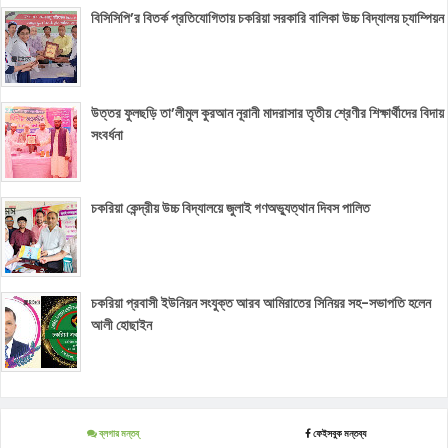
বিসিসিপি’র বিতর্ক প্রতিযোগিতায় চকরিয়া সরকারি বালিকা উচ্চ বিদ্যালয় চ্যাম্পিয়ন
উত্তর ফুলছড়ি তা’লীমুল কুরআন নূরানী মাদরাসার তৃতীয় শ্রেণীর শিক্ষার্থীদের বিদায়
সংবর্ধনা
চকরিয়া কেন্দ্রীয় উচ্চ বিদ্যালয়ে জুলাই গণঅভ্যুত্থান দিবস পালিত
চকরিয়া প্রবাসী ইউনিয়ন সংযুক্ত আরব আমিরাতের সিনিয়র সহ-সভাপতি হলেন
আলী হোছাইন
ব্লগার মন্তব্
ফেইসবুক মন্তব্য