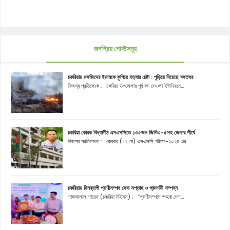
জনপ্রিয় পোস্টসমূহ
চকরিয়ায় মসজিদের ইমামকে কুপিয়ে হত্যার চেষ্টা : পুড়িয়ে দিয়েছে বসতঘর
নিজস্ব প্রতিবেদক : চকরিয়া উপজেলার পূর্ব বড় ভেওলা ইউনিয়নে...
চকরিয়া কোরক বিদ্যাপীঠ এসএসসিতে ১৩৫জন জিপিএ-৫সহ জেলার শীর্ষে
নিজস্ব প্রতিবেদক : রোববার (১২ মে) এসএসসি পরীক্ষা-২০২৪ এর...
চকরিয়ায় দিনব্যাপী প্রাণীসম্পদ সেবা সপ্তাহ ও প্রদর্শনী সম্পন্ন
শাহজালাল শাহেদ (চকরিয়া টাইমস) : “প্রাণীসম্পদে ভরবো দেশ...