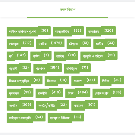
সকল বিভাগ
(30)
(82)
(320)
আইন-আদালত-শৃংখলা
আন্তর্জাতিক
কক্সবাজার
(217)
(1476)
(51)
(33)
খেলাধুলা
চকরিয়া
চট্টগ্রাম
জাতীয়
(147)
(7)
(20)
(35)
ধর্ম
পর্যটন
পার্বত্য
প্রকৃতি ও পরিবেশ
(32)
(354)
(71)
প্রবাসী
প্রশাসন
বাণিজ্যিক
(18)
(14)
(137)
(30)
বিজ্ঞান ও প্রযুক্তি
বিনোদন
মানবতা
মিডিয়া
(99)
(410)
(484)
(136)
মুক্তমত
রাজনীতি
শিক্ষা
শোক সংবাদ
(309)
(22)
(101)
সংগঠন
সংগঠন/সমিতি
সারাদেশ
(54)
(86)
সাহিত্য ও সংস্কৃতি
স্বাস্থ্য ও চিকিৎসা