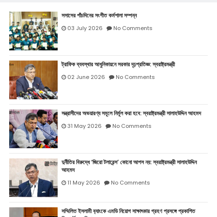
সসাসের পাঁচদিনের সংগীত কর্মশালা সম্পন্ন
03 July 2026
No Comments
ট্রাফিক ব্যবস্থার আধুনিকায়নে সরকার দৃঢ়প্রতিজ্ঞ: স্বরাষ্ট্রমন্ত্রী
02 June 2026
No Comments
সন্ত্রাসীদের অভয়ারণ্য সমূলে নির্মূল করা হবে: স্বরাষ্ট্রমন্ত্রী সালাহউদ্দিন আহমদ
31 May 2026
No Comments
দুর্নীতির বিরুদ্ধে ‘জিরো টলারেন্স’ কোনো আপস নয়: স্বরাষ্ট্রমন্ত্রী সালাহউদ্দিন
আহমদ
11 May 2026
No Comments
সম্মিলিত ইসলামী ব‍্যাংকে এমডি নিয়োগ সাক্ষাৎকার গ্রহণ প্রসঙ্গে প্রকাশিত