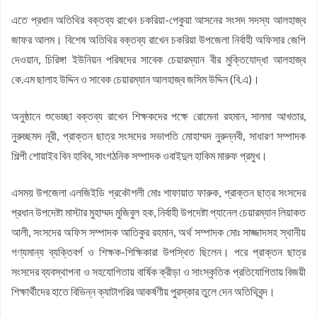
এতে প্রধান অতিথির বক্তব্য রাখেন চকরিয়া-পেকুয়া আসনের সংসদ সদস্য আলহাজ্ব
জাফর আলম। বিশেষ অতিথির বক্তব্য রাখেন চকরিয়া উপজেলা নির্বাহী অফিসার জেপি
দেওয়ান, চিরিঙ্গা ইউনিয়ন পরিষদের সাবেক চেয়ারম্যান বীর মুক্তিযোদ্ধা আলহাজ্ব
কে.এম ছালাহ উদ্দিন ও সাবেক চেয়ারম্যান আলহাজ্ব জসিম উদ্দিন (বি.এ)।
অনুষ্ঠানে শুভেচ্ছা বক্তব্য রাখেন শিক্ষকদের পক্ষে রোমেনা রহমান, সালমা আখতার,
নুরুচ্ছমদ নূরী, প্রাক্তন ছাত্র সংসদের সভাপতি মোহাম্মদ নুরুন্নবী, সাধারণ সম্পাদক
শিল্পী শোয়াইব বিন হাবিব, সাংগঠনিক সম্পাদক ওবাইদুল হাকিম মারুফ প্রমুখ।
এসময় উপজেলা এলজিইডি প্রকৌশলী মোঃ শাফায়াত ফারুক, প্রাক্তন ছাত্র সংসদের
প্রধান উপদেষ্টা মাস্টার মুহাম্মদ মুজিবুল হক, নির্বাহী উপদেষ্টা প্যানেল চেয়ারম্যান লিয়াকত
আলী, সংসদের অফিস সম্পাদক আতিকুর রহমান, অর্থ সম্পাদক মোঃ সাজ্জাদসহ স্থানীয়
গণ্যমান্য ব্যক্তিবর্গ ও শিক্ষক-শিক্ষিকারা উপস্থিত ছিলেন। পরে প্রাক্তন ছাত্র
সংসদের ব্যবস্থাপনা ও সহযোগিতায় বার্ষিক ক্রীড়া ও সাংস্কৃতিক প্রতিযোগিতায় বিজয়ী
শিক্ষার্থীদের হাতে বিভিন্ন ক্যাটাগরির আকর্ষণীয় পুরস্কার তুলে দেন অতিথিবৃন্দ।