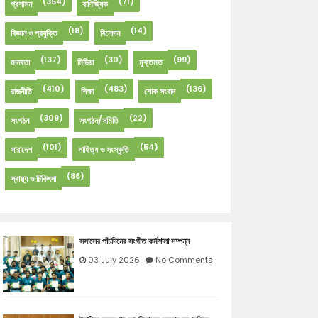
(354)
(71)
প্রশাসন
বাণিজ্যিক
(18)
(14)
বিজ্ঞান ও প্রযুক্তি
বিনোদন
(137)
(30)
(99)
মানবতা
মিডিয়া
মুক্তমত
(410)
(483)
(136)
রাজনীতি
শিক্ষা
শোক সংবাদ
(309)
(22)
সংগঠন
সংগঠন/সমিতি
(101)
(54)
সারাদেশ
সাহিত্য ও সংস্কৃতি
(86)
স্বাস্থ্য ও চিকিৎসা
সসাসের পাঁচদিনের সংগীত কর্মশালা সম্পন্ন
03 July 2026
No Comments