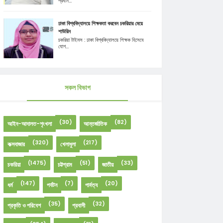
প্রধান...
ঢাকা বিশ্ববিদ্যালয়ে শিক্ষকতা করবেন চকরিয়ার মেয়ে
শাউরিন
চকরিয়া টাইমস : ঢাকা বিশ্ববিদ্যালয়ে শিক্ষক হিসেবে
যোগ...
সকল বিভাগ
(30)
(82)
আইন-আদালত-শৃংখলা
আন্তর্জাতিক
(320)
(217)
কক্সবাজার
খেলাধুলা
(1475)
(51)
(33)
চকরিয়া
চট্টগ্রাম
জাতীয়
(147)
(7)
(20)
ধর্ম
পর্যটন
পার্বত্য
(35)
(32)
প্রকৃতি ও পরিবেশ
প্রবাসী