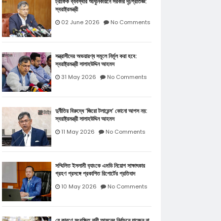
ট্রাফিক ব্যবস্থার আধুনিকায়নে সরকার দৃঢ়প্রতিজ্ঞ:
স্বরাষ্ট্রমন্ত্রী
02 June 2026
No Comments
সন্ত্রাসীদের অভয়ারণ্য সমূলে নির্মূল করা হবে:
স্বরাষ্ট্রমন্ত্রী সালাহউদ্দিন আহমদ
31 May 2026
No Comments
দুর্নীতির বিরুদ্ধে ‘জিরো টলারেন্স’ কোনো আপস নয়:
স্বরাষ্ট্রমন্ত্রী সালাহউদ্দিন আহমদ
11 May 2026
No Comments
সম্মিলিত ইসলামী ব‍্যাংকে এমডি নিয়োগ সাক্ষাৎকার
গ্রহণ প্রসঙ্গে প্রকাশিত রিপোর্টের প্রতিবাদ
10 May 2026
No Comments
যে কারণে সংরক্ষিত নারী আসনের নির্বাচনে যাচ্ছেন না