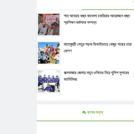
শাহ আবরার হজ্ব কাফেলা চকরিয়ার আয়োজনে হজ্ব
প্রশিক্ষণ কর্মশালা সম্পন্ন
মাতামুহুরী সেতুর সড়ক ডিভাইডারে খেজুর গাছের চারা
রোপণ
কক্সবাজার জেলায় নতুন ওসিদের নিয়ে পুলিশ সুপারের
মতবিনিময়
ব্লগার মন্তব্