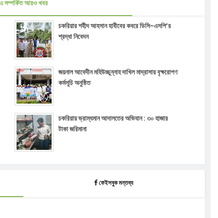
এ সম্পর্কিত আরও খবর
চকরিয়ার শহীদ আহসান হাবীবের কবরে ডিসি-এসপি’র
শ্রদ্ধা নিবেদন
জয়নাল আবেদীন মহিউচ্ছুন্নাহ দাখিল মাদ্রাসায় বৃক্ষরোপণ
কর্মসূচি অনুষ্ঠিত
চকরিয়ায় ভ্রাম্যমান আদালতের অভিযান : ৩০ হাজার
টাকা জরিমানা
ফেইসবুক মন্তব্য