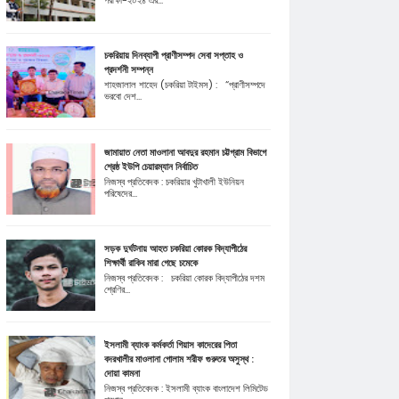
পরীক্ষা-২০২৪ এর...
চকরিয়ায় দিনব্যাপী প্রাণীসম্পদ সেবা সপ্তাহ ও
প্রদর্শনী সম্পন্ন
শাহজালাল শাহেদ (চকরিয়া টাইমস) : “প্রাণীসম্পদে
ভরবো দেশ...
জামায়াত নেতা মাওলানা আবদুর রহমান চট্টগ্রাম বিভাগে
শ্রেষ্ঠ ইউপি চেয়ারম্যান নির্বাচিত
নিজস্ব প্রতিবেদক : চকরিয়ার খুটাখালী ইউনিয়ন
পরিষেদের...
সড়ক দুর্ঘটনায় আহত চকরিয়া কোরক বিদ্যাপীঠের
শিক্ষার্থী রাকিব মারা গেছে চমেকে
নিজস্ব প্রতিবেদক : চকরিয়া কোরক বিদ্যাপীঠের দশম
শ্রেণির...
ইসলামী ব্যাংক কর্মকর্তা গিয়াস কাদেরের পিতা
বদরখালীর মাওলানা গোলাম শরীফ গুরুতর অসুস্থ :
দোয়া কামনা
নিজস্ব প্রতিবেদক : ইসলামী ব্যাংক বাংলাদেশ লিমিটেড