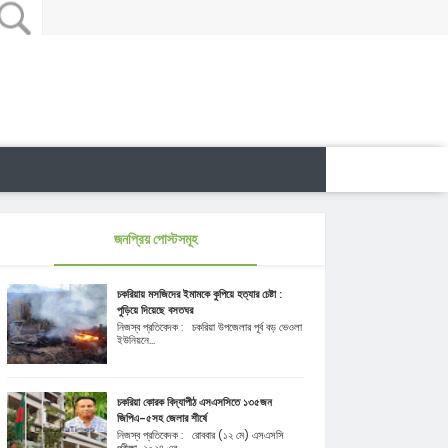
জনপ্রিয় পোস্টসমূহ
চকরিয়ায় মসজিদের ইমামকে কুপিয়ে হত্যার চেষ্টা :
পুড়িয়ে দিয়েছে বসতঘর
নিজস্ব প্রতিবেদক : চকরিয়া উপজেলার পূর্ব বড় ভেওলা
ইউনিয়নে...
চকরিয়া কোরক বিদ্যাপীঠ এসএসসিতে ১৩৫জন
জিপিএ-৫সহ জেলার শীর্ষে
নিজস্ব প্রতিবেদক : রোববার (১২ মে) এসএসসি