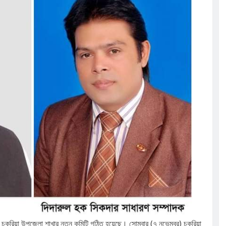
সূচি অনুষ্ঠিত
েলো তাসরিফুল
ঁচ শতাধিক
ের আলোচনা
র চকরিয়া উপজেলা শাখার নতুন কমিটি গঠিত হয়েছে। সোমবার (৭ নভেম্বর) চকরিয়া