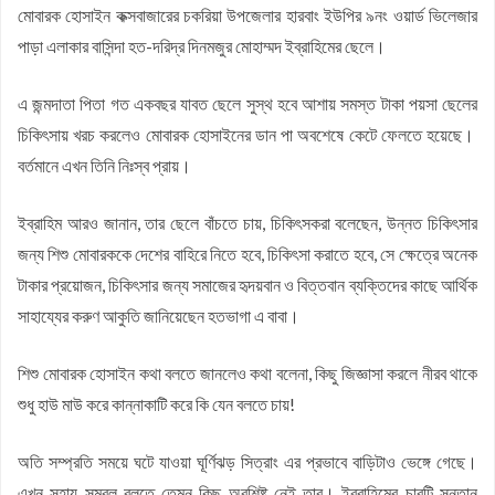
মোবারক হোসাইন কক্সবাজারের চকরিয়া উপজেলার হারবাং ইউপির ৯নং ওয়ার্ড ভিলেজার
পাড়া এলাকার বাসিন্দা হত-দরিদ্র দিনমজুর মোহাম্মদ ইব্রাহিমের ছেলে।
এ জন্মদাতা পিতা গত একবছর যাবত ছেলে সুস্থ হবে আশায় সমস্ত টাকা পয়সা ছেলের
চিকিৎসায় খরচ করলেও মোবারক হোসাইনের ডান পা অবশেষে কেটে ফেলতে হয়েছে।
বর্তমানে এখন তিনি নিঃস্ব প্রায়।
ইব্রাহিম আরও জানান, তার ছেলে বাঁচতে চায়, চিকিৎসকরা বলেছেন, উন্নত চিকিৎসার
জন্য শিশু মোবারককে দেশের বাহিরে নিতে হবে, চিকিৎসা করাতে হবে, সে ক্ষেত্রে অনেক
টাকার প্রয়োজন, চিকিৎসার জন্য সমাজের হৃদয়বান ও বিত্তবান ব্যক্তিদের কাছে আর্থিক
সাহায্যের করুণ আকুতি জানিয়েছেন হতভাগা এ বাবা।
শিশু মোবারক হোসাইন কথা বলতে জানলেও কথা বলেনা, কিছু জিজ্ঞাসা করলে নীরব থাকে
শুধু হাউ মাউ করে কান্নাকাটি করে কি যেন বলতে চায়!
অতি সম্প্রতি সময়ে ঘটে যাওয়া ঘূর্ণিঝড় সিত্রাং এর প্রভাবে বাড়িটাও ভেঙ্গে গেছে।
এখন সহায় সম্বল বলতে তেমন কিছু অবশিষ্ট নেই তার। ইব্রাহিমের চারটি সন্তান