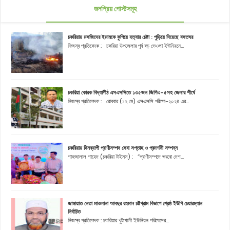
জনপ্রিয় পোস্টসমূহ
চকরিয়ায় মসজিদের ইমামকে কুপিয়ে হত্যার চেষ্টা : পুড়িয়ে দিয়েছে বসতঘর
নিজস্ব প্রতিবেদক : চকরিয়া উপজেলার পূর্ব বড় ভেওলা ইউনিয়নে...
চকরিয়া কোরক বিদ্যাপীঠ এসএসসিতে ১৩৫জন জিপিএ-৫সহ জেলার শীর্ষে
নিজস্ব প্রতিবেদক : রোববার (১২ মে) এসএসসি পরীক্ষা-২০২৪ এর...
চকরিয়ায় দিনব্যাপী প্রাণীসম্পদ সেবা সপ্তাহ ও প্রদর্শনী সম্পন্ন
শাহজালাল শাহেদ (চকরিয়া টাইমস) : “প্রাণীসম্পদে ভরবো দেশ...
জামায়াত নেতা মাওলানা আবদুর রহমান চট্টগ্রাম বিভাগে শ্রেষ্ঠ ইউপি চেয়ারম্যান
নির্বাচিত
নিজস্ব প্রতিবেদক : চকরিয়ার খুটাখালী ইউনিয়ন পরিষেদের...