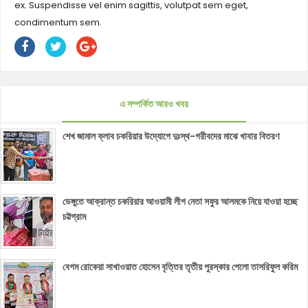
ex. Suspendisse vel enim sagittis, volutpat sem eget,
condimentum sem.
এ সম্পর্কিত আরও খবর
শেখ জামাল ক্লাব চকরিয়ার উদ্যোগে দুঃস্থ-গরীবদের মাঝে খাবার বিতরণ
ডেঙ্গুতে আক্রান্ত চকরিয়ার আওয়ামী লীগ নেতা সফুর আলমকে নিয়ে যাওয়া হচ্ছে
চট্টগ্রাম
বেগম রোকেয়া সাখাওয়াত হোসেন বৃত্তির তৃতীয় পুরস্কার পেলো তাসরিফুল করিম