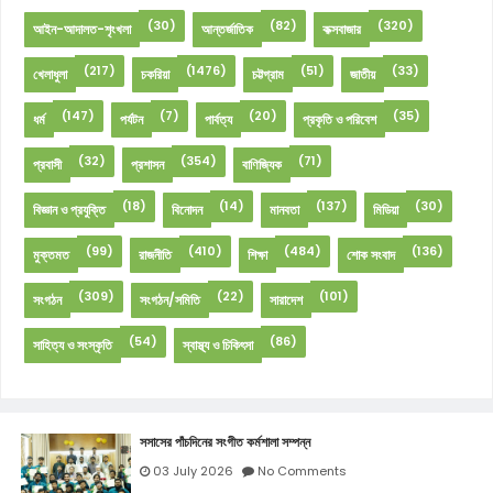
(30)
(82)
(320)
আইন-আদালত-শৃংখলা
আন্তর্জাতিক
কক্সবাজার
(217)
(1476)
(51)
(33)
খেলাধুলা
চকরিয়া
চট্টগ্রাম
জাতীয়
(147)
(7)
(20)
(35)
ধর্ম
পর্যটন
পার্বত্য
প্রকৃতি ও পরিবেশ
(32)
(354)
(71)
প্রবাসী
প্রশাসন
বাণিজ্যিক
(18)
(14)
(137)
(30)
বিজ্ঞান ও প্রযুক্তি
বিনোদন
মানবতা
মিডিয়া
(99)
(410)
(484)
(136)
মুক্তমত
রাজনীতি
শিক্ষা
শোক সংবাদ
(309)
(22)
(101)
সংগঠন
সংগঠন/সমিতি
সারাদেশ
(54)
(86)
সাহিত্য ও সংস্কৃতি
স্বাস্থ্য ও চিকিৎসা
সসাসের পাঁচদিনের সংগীত কর্মশালা সম্পন্ন
03 July 2026
No Comments