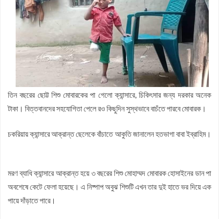
হবে: মুহাম্মদ শাহজাহান
চকরিয়া উপজেলা যুব জামায়াতের সভাপতি আবদুল্লাহ আল মামুর : সেক্রেটারি
কফিল উদ্দিন
জয়নাল আবেদীন মহিউচ্ছুন্নাহ দাখিল মাদ্রাসায় বৃক্ষরোপণ কর্মসূচি অনুষ্ঠিত
সসাসের পাঁচদিনের সংগীত কর্মশালা সম্পন্ন
চকরিয়ায় উপজেলা স্কাউটসের মাসিক সভা অনুষ্ঠিত
বেগম রোকেয়া সাখাওয়াত হোসেন বৃত্তির তৃতীয় পুরস্কার পেলো তাসরিফুল
তিন বছরের ছোট্ট শিশু মোবারকের পা গেলো ক্যান্সারে, চিকিৎসার জন্য দরকার অনেক
করিম
বেগম রোকেয়া সাখাওয়াত হোসেন বৃত্তির পুরস্কার পেলো পাঁচ শতাধিক
টাকা। বিত্তবানদের সহযোগিতা পেলে রও কিছুদিন সুস্থভাবে বাচঁতে পারবে মোবারক।
শিক্ষার্থী
চকরিয়া কেন্দ্রীয় উচ্চ বিদ্যালয়ে জুলাই গণঅভ্যুত্থান দিবস পালিত
চকরিয়ায় ক্যান্সারে আক্রান্ত ছেলেকে বাঁচাতে আকুতি জানালেন হতভাগা বাবা ইব্রাহিম।
মরণ ব্যাধি ক্যান্সারে আক্রান্ত হয়ে ৩ বছরের শিশু মোহাম্মদ মোবারক হোসাইনের ডান পা
অবশেষে কেটে ফেলা হয়েছে। এ নিষ্পাপ অবুঝ শিশুটি এখন তার দুই হাতে ভর দিয়ে এক
পায়ে দাঁড়াতে পারে।