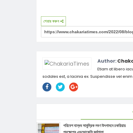
শেয়ার করুন
Author:
Chaka
Etiam at libero iac
sodales est, a lacinia ex. Suspendisse vel eni
পরিবেশ বান্ধব সামুদ্রিক লবণ উৎপাদনে চকরিয়ায়
পদক্ষেপের এডভোকেসি কর্মশালা