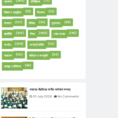
(354)
(71)
প্রশাসন
বাণিজ্যিক
(18)
(14)
বিজ্ঞান ও প্রযুক্তি
বিনোদন
(137)
(30)
(99)
মানবতা
মিডিয়া
মুক্তমত
(410)
(483)
(136)
রাজনীতি
শিক্ষা
শোক সংবাদ
(309)
(22)
সংগঠন
সংগঠন/সমিতি
(101)
(54)
সারাদেশ
সাহিত্য ও সংস্কৃতি
(86)
স্বাস্থ্য ও চিকিৎসা
সসাসের পাঁচদিনের সংগীত কর্মশালা সম্পন্ন
03 July 2026
No Comments