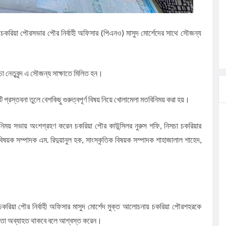
"চকরিয়া পৌরসভার পৌর নির্বাহী অফিসার (পিএনও) মাসুদ মোর্শেদের সাথে সৌজন্য
চা নেতৃবৃন্দ এ সৌজন্য সাক্ষাতে মিলিত হন।
স্তবনা তুলে বেশকিছু গুরুত্বপূর্ণ বিষয় নিয়ে খোলামেলা মতবিনিময় করা হয়।
িময় সভায় অংশগ্রহণ করেন চকরিয়া পৌর কাউন্সিলর নুরুস শফি, নিসচা চকরিয়ার
ন বিষয়ক সম্পাদক এম. রিদুয়ানুল হক, সাংস্কৃতিক বিষয়ক সম্পাদক শাহাজালাল শাহেদ,
গ।
া চকরিয়া পৌর নির্বাহী অফিসার মাসুদ মোর্শেদ মুক্ত আলোচনায় চকরিয়া পৌরশহরকে
গিতা অব্যাহত থাকবে বলে আশ্বস্ত করেন।