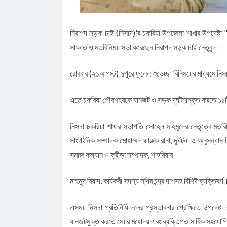
নিরাপদ সড়ক চাই (নিসচা)'র চকরিয়া উপজেলা শাখার উপদেষ্টা 
সাক্ষাত ও মতবিনিময় সভা করেছেন নিরাপদ সড়ক চাই নেতৃবৃন্দ।
রোববার (২১আগস্ট) দুপুরে ফুলেল শুভেচ্ছা বিনিময়ের মাধ্যমে নিস
এতে চকরিয়া পৌরশহরকে যানজট ও সড়ক দূর্ঘটনামূক্ত করতে ১১টি প্র
নিসচা চকরিয়া শাখার সভাপতি সোহেল মাহমুদের নেতৃত্বে মতবিন
সাংগঠনিক সম্পাদক মোহাম্মদ ফারুক রানা, দূর্ঘটনা ও অনুসন্ধা
সমাজ কল্যান ও ক্রীড়া সম্পাদক, শাহরিয়ার
মাহমুদ রিয়াদ, কার্যকরী সদস্য সূধির চন্দ্র দাশসহ বিশিষ্ট ব্যক্তিবর্
এসময় নিসচা প্রতিনিধি দলের প্রস্তাবনার প্রেক্ষিতে উপদেষ্ট
যানজটমুক্ত করতে মেয়র মহোদয় এবং ব্যক্তিগত সার্বিক সহযো