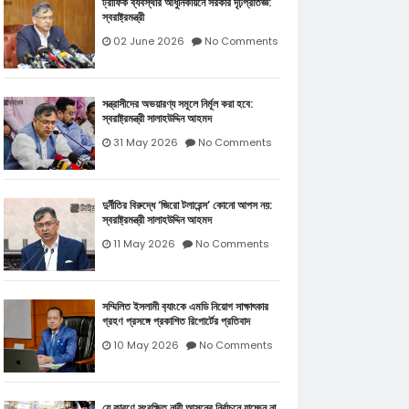
ট্রাফিক ব্যবস্থার আধুনিকায়নে সরকার দৃঢ়প্রতিজ্ঞ:
স্বরাষ্ট্রমন্ত্রী
02 June 2026
No Comments
সন্ত্রাসীদের অভয়ারণ্য সমূলে নির্মূল করা হবে:
স্বরাষ্ট্রমন্ত্রী সালাহউদ্দিন আহমদ
31 May 2026
No Comments
দুর্নীতির বিরুদ্ধে ‘জিরো টলারেন্স’ কোনো আপস নয়:
স্বরাষ্ট্রমন্ত্রী সালাহউদ্দিন আহমদ
11 May 2026
No Comments
সম্মিলিত ইসলামী ব‍্যাংকে এমডি নিয়োগ সাক্ষাৎকার
গ্রহণ প্রসঙ্গে প্রকাশিত রিপোর্টের প্রতিবাদ
10 May 2026
No Comments
যে কারণে সংরক্ষিত নারী আসনের নির্বাচনে যাচ্ছেন না