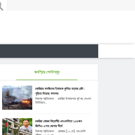
জনপ্রিয় পোস্টসমূহ
চকরিয়ায় মসজিদের ইমামকে কুপিয়ে হত্যার চেষ্টা :
পুড়িয়ে দিয়েছে বসতঘর
নিজস্ব প্রতিবেদক : চকরিয়া উপজেলার পূর্ব বড় ভেওলা
ইউনিয়নে...
চকরিয়া কোরক বিদ্যাপীঠ এসএসসিতে ১৩৫জন
জিপিএ-৫সহ জেলার শীর্ষে
নিজস্ব প্রতিবেদক : রোববার (১২ মে) এসএসসি