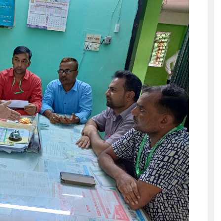
সূচি অনুষ্ঠিত
েলো তাসরিফুল
ঁচ শতাধিক
ের আলোচনা