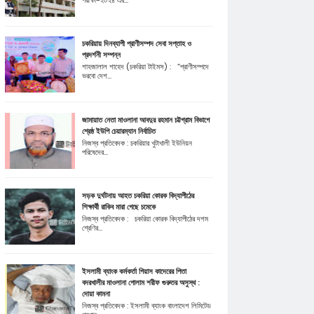
পরীক্ষা-২০২৪ এর...
চকরিয়ায় দিনব্যাপী প্রাণীসম্পদ সেবা সপ্তাহ ও
প্রদর্শনী সম্পন্ন
শাহজালাল শাহেদ (চকরিয়া টাইমস) : “প্রাণীসম্পদে
ভরবো দেশ...
জামায়াত নেতা মাওলানা আবদুর রহমান চট্টগ্রাম বিভাগে
শ্রেষ্ঠ ইউপি চেয়ারম্যান নির্বাচিত
নিজস্ব প্রতিবেদক : চকরিয়ার খুটাখালী ইউনিয়ন
পরিষেদের...
সড়ক দুর্ঘটনায় আহত চকরিয়া কোরক বিদ্যাপীঠের
শিক্ষার্থী রাকিব মারা গেছে চমেকে
নিজস্ব প্রতিবেদক : চকরিয়া কোরক বিদ্যাপীঠের দশম
শ্রেণির...
ইসলামী ব্যাংক কর্মকর্তা গিয়াস কাদেরের পিতা
বদরখালীর মাওলানা গোলাম শরীফ গুরুতর অসুস্থ :
দোয়া কামনা
নিজস্ব প্রতিবেদক : ইসলামী ব্যাংক বাংলাদেশ লিমিটেড