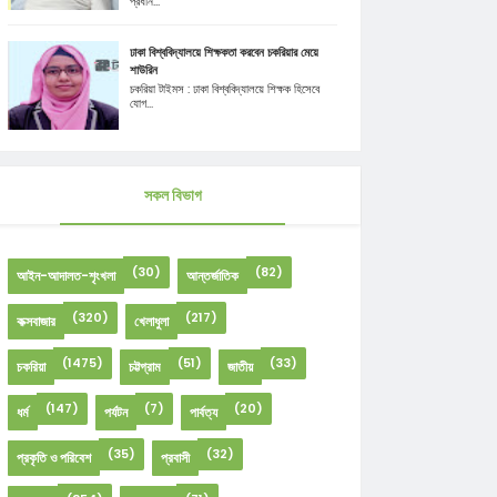
প্রধান...
ঢাকা বিশ্ববিদ্যালয়ে শিক্ষকতা করবেন চকরিয়ার মেয়ে
শাউরিন
চকরিয়া টাইমস : ঢাকা বিশ্ববিদ্যালয়ে শিক্ষক হিসেবে
যোগ...
সকল বিভাগ
(30)
(82)
আইন-আদালত-শৃংখলা
আন্তর্জাতিক
(320)
(217)
কক্সবাজার
খেলাধুলা
(1475)
(51)
(33)
চকরিয়া
চট্টগ্রাম
জাতীয়
(147)
(7)
(20)
ধর্ম
পর্যটন
পার্বত্য
(35)
(32)
প্রকৃতি ও পরিবেশ
প্রবাসী