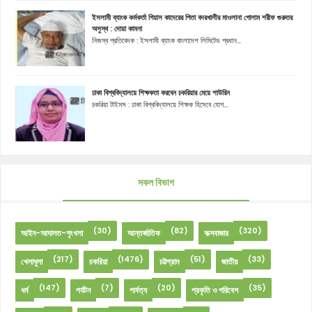
ইসলামী ব্যাংক কর্মকর্তা গিয়াস কাদেরের পিতা বদরখালীর মাওলানা গোলাম শরীফ গুরুতর
অসুস্থ : দোয়া কামনা
নিজস্ব প্রতিবেদক : ইসলামী ব্যাংক বাংলাদেশ লিমিটেড প্রধান...
ঢাকা বিশ্ববিদ্যালয়ে শিক্ষকতা করবেন চকরিয়ার মেয়ে শাউরিন
চকরিয়া টাইমস : ঢাকা বিশ্ববিদ্যালয়ে শিক্ষক হিসেবে যোগ...
সকল বিভাগ
(30)
(82)
(320)
আইন-আদালত-শৃংখলা
আন্তর্জাতিক
কক্সবাজার
(217)
(1476)
(51)
(33)
খেলাধুলা
চকরিয়া
চট্টগ্রাম
জাতীয়
(147)
(7)
(20)
(35)
ধর্ম
পর্যটন
পার্বত্য
প্রকৃতি ও পরিবেশ