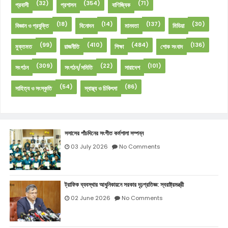
(32)
(354)
(71)
প্রবাসী
প্রশাসন
বাণিজ্যিক
(18)
(14)
(137)
(30)
বিজ্ঞান ও প্রযুক্তি
বিনোদন
মানবতা
মিডিয়া
(99)
(410)
(484)
(136)
মুক্তমত
রাজনীতি
শিক্ষা
শোক সংবাদ
(309)
(22)
(101)
সংগঠন
সংগঠন/সমিতি
সারাদেশ
(54)
(86)
সাহিত্য ও সংস্কৃতি
স্বাস্থ্য ও চিকিৎসা
সসাসের পাঁচদিনের সংগীত কর্মশালা সম্পন্ন
03 July 2026
No Comments
ট্রাফিক ব্যবস্থার আধুনিকায়নে সরকার দৃঢ়প্রতিজ্ঞ: স্বরাষ্ট্রমন্ত্রী
02 June 2026
No Comments