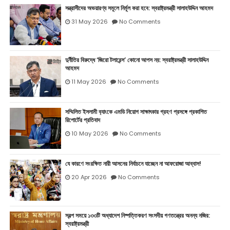
সন্ত্রাসীদের অভয়ারণ্য সমূলে নির্মূল করা হবে: স্বরাষ্ট্রমন্ত্রী সালাহউদ্দিন আহমদ
31 May 2026
No Comments
দুর্নীতির বিরুদ্ধে ‘জিরো টলারেন্স’ কোনো আপস নয়: স্বরাষ্ট্রমন্ত্রী সালাহউদ্দিন
আহমদ
11 May 2026
No Comments
সম্মিলিত ইসলামী ব‍্যাংকে এমডি নিয়োগ সাক্ষাৎকার গ্রহণ প্রসঙ্গে প্রকাশিত
রিপোর্টের প্রতিবাদ
10 May 2026
No Comments
যে কারণে সংরক্ষিত নারী আসনের নির্বাচনে যাচ্ছেন না আফরোজা আব্বাস!
20 Apr 2026
No Comments
স্বল্প সময়ে ১৩৩টি অধ্যাদেশ নিষ্পত্তিকরণ সংসদীয় গণতন্ত্রের অনন্য নজির:
স্বরাষ্ট্রমন্ত্রী