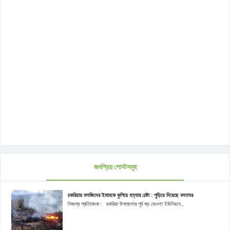
জনপ্রিয় পোস্টসমূহ
চকরিয়ায় মসজিদের ইমামকে কুপিয়ে হত্যার চেষ্টা : পুড়িয়ে দিয়েছে বসতঘর
নিজস্ব প্রতিবেদক : চকরিয়া উপজেলার পূর্ব বড় ভেওলা ইউনিয়নে...