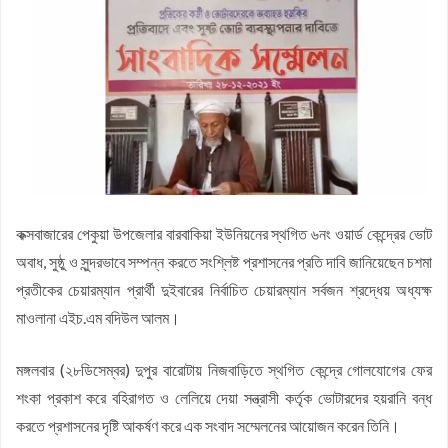
কফিল উদ্দিন
জয়নাল আবেদীন মহিউচ্ছুন্নাহ দাখিল মাদ্রাসায় বৃক্ষরোপণ কর্মসূচি অনুষ্ঠিত
সসাসের পাঁচদিনের সংগীত কর্মশালা সম্পন্ন
চকরিয়ায় উপজেলা স্কাউটসের মাসিক সভা অনুষ্ঠিত
বেগম রোকেয়া সাখাওয়াত হোসেন বৃত্তির তৃতীয় পুরস্কার পেলো তাসরিফুল
করিম
বেগম রোকেয়া সাখাওয়াত হোসেন বৃত্তির পুরস্কার পেলো পাঁচ শতাধিক
শিক্ষার্থী
চকরিয়া কেন্দ্রীয় উচ্চ বিদ্যালয়ে জুলাই গণঅভ্যুত্থান দিবস পালিত
কক্সবাজারের পেকুয়া উপজেলার বারবাকিয়া ইউনিয়নের স্থগিত ৬নং ওয়ার্ড কেন্দ্রের ভোট
চকরিয়া প্রেসক্লাবের উদ্যোগে জুলাই গণঅভ্যুত্থান দিবসের আলোচনা সভা
অবাধ, সুষ্ঠু ও সুন্দরভাবে সম্পন্ন করতে সংশ্লিষ্ট প্রশাসনের প্রতি দাবি জানিয়েছেন চশমা
ও দোয়া মাহফিল
প্রতীকের চেয়ারম্যান প্রার্থী দুইবারের নির্বাচিত চেয়ারম্যান সর্বজন শ্রদ্ধেয় অধ্যক্ষ
মাওলানা এইচ.এম বদিউল আলম।
মঙ্গলবার (২৮ডিসেম্বর) দুপুর বারোটায় নিজবাড়িতে স্থগিত কেন্দ্রে গোলযোগের ফের
শংকা প্রকাশ করে বহিরাগত ও লেলিয়ে দেয়া সন্ত্রাসী কর্তৃক ভোটারদের হয়রানি বন্ধ
করতে প্রশাসনের দৃষ্টি আকর্ষণ করে এক সংবাদ সম্মেলনের আয়োজন করেন তিনি।