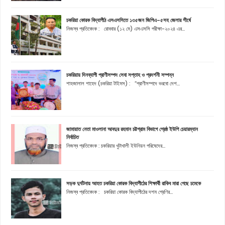
চকরিয়া কোরক বিদ্যাপীঠ এসএসসিতে ১৩৫জন জিপিএ-৫সহ জেলার শীর্ষে
নিজস্ব প্রতিবেদক : রোববার (১২ মে) এসএসসি পরীক্ষা-২০২৪ এর...
চকরিয়ায় দিনব্যাপী প্রাণীসম্পদ সেবা সপ্তাহ ও প্রদর্শনী সম্পন্ন
শাহজালাল শাহেদ (চকরিয়া টাইমস) : “প্রাণীসম্পদে ভরবো দেশ...
জামায়াত নেতা মাওলানা আবদুর রহমান চট্টগ্রাম বিভাগে শ্রেষ্ঠ ইউপি চেয়ারম্যান
নির্বাচিত
নিজস্ব প্রতিবেদক : চকরিয়ার খুটাখালী ইউনিয়ন পরিষেদের...
সড়ক দুর্ঘটনায় আহত চকরিয়া কোরক বিদ্যাপীঠের শিক্ষার্থী রাকিব মারা গেছে চমেকে
নিজস্ব প্রতিবেদক : চকরিয়া কোরক বিদ্যাপীঠের দশম শ্রেণির...