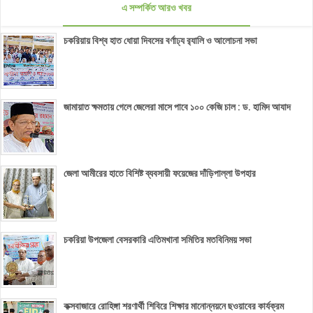
এ সম্পর্কিত আরও খবর
চকরিয়ায় বিশ্ব হাত ধোয়া দিবসের বর্ণাঢ্য র‌্যালি ও আলোচনা সভা
জামায়াত ক্ষমতায় গেলে জেলেরা মাসে পাবে ১০০ কেজি চাল : ড. হামিদ আযাদ
জেলা আমীরের হাতে বিশিষ্ট ব্যবসায়ী ফয়েজের দাঁড়িপাল্লা উপহার
চকরিয়া উপজেলা বেসরকারি এতিমখানা সমিতির মতবিনিময় সভা
কক্সবাজারে রোহিঙ্গা শরণার্থী শিবিরে শিক্ষার মানোন্নয়নে ছওয়াবের কার্যক্রম