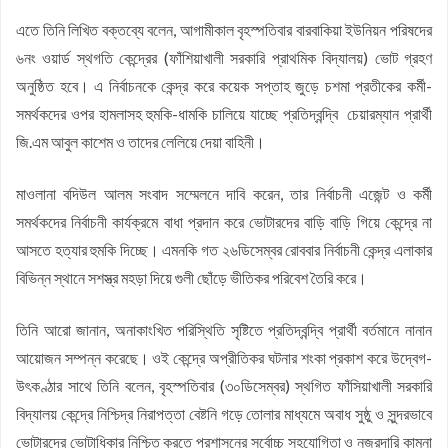
এতে তিনি লিখিত বক্তব্যে বলেন, আগামীকাল বৃহস্পতিবার বারবাকিয়া ইউনিয়ন পরিষদের
৬নং ওয়ার্ড স্থগতি কেন্দ্রের (ফাঁশিয়াখালী সরকারি প্রাথমিক বিদ্যালয়) ভোট গ্রহণ
অনুষ্ঠিত হবে। এ নির্বাচনকে কেন্দ্র করে কয়েক সপ্তাহ জুড়ে চশমা প্রতীকের কর্মী-
সমর্থকদের ওপর হামলাসহ হুমকি-ধামকি চালিয়ে যাচ্ছে প্রতিদ্বন্দ্বি চেয়ারম্যান প্রার্থী
জি.এম আবুল কাশেম ও তাদের লেলিয়ে দেয়া বাহিনী।
মাওলানা বদিউল আলম সংবাদ সম্মেলনে দাবি করেন, তার নির্বাচনী এজেন্ট ও কর্মী
সমর্থকদের নির্বাচনী কার্যক্রমে বাধা প্রদান করে ভোটারদের বাড়ি বাড়ি গিয়ে কেন্দ্রে না
আসতে হত্যার হুমকি দিচ্ছে। এমনকি গত ২৬ডিসেম্বর রোববার নির্বাচনী কেন্দ্র এলাকার
বিভিন্ন স্থানে সশস্ত্র মহড়া দিয়ে গুলী ছোঁড়ে ভীতিকর পরিবেশ তৈরি করে।
তিনি আরো জানান, অনাকাংখিত পরিস্থিতি সৃষ্টিতে প্রতিদ্বন্দ্বি প্রার্থী বর্তমানে নানান
আয়োজন সম্পন্ন করেছে। ওই কেন্দ্রে অপ্রীতিকর ঘটনার শংকা প্রকাশ করে উদ্বেগ-
উৎকণ্ঠার সাথে তিনি বলেন, বৃহস্পতিবার (৩০ডিসেম্বর) স্থগিত ফাঁসিয়াখালী সরকারি
বিদ্যালয় কেন্দ্রে নিশ্চিদ্র নিরাপত্তা বেষ্টনি গড়ে তোলার মাধ্যমে অবাধ সুষ্ঠু ও সুন্দরভাবে
ভোটারদের ভোটাধিকার নিশ্চিত করতে প্রশাসনের সর্বোচ্চ সহযোগিতা ও নজরদারি কামনা