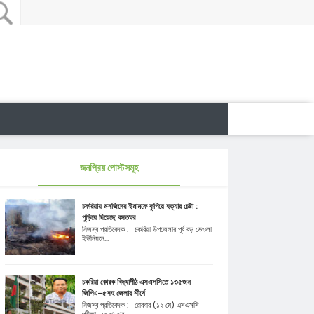
জনপ্রিয় পোস্টসমূহ
চকরিয়ায় মসজিদের ইমামকে কুপিয়ে হত্যার চেষ্টা :
পুড়িয়ে দিয়েছে বসতঘর
নিজস্ব প্রতিবেদক : চকরিয়া উপজেলার পূর্ব বড় ভেওলা
ইউনিয়নে...
চকরিয়া কোরক বিদ্যাপীঠ এসএসসিতে ১৩৫জন
জিপিএ-৫সহ জেলার শীর্ষে
নিজস্ব প্রতিবেদক : রোববার (১২ মে) এসএসসি