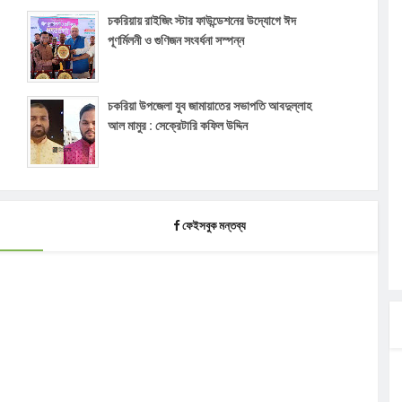
চকরিয়ায় রাইজিং স্টার ফাউন্ডেশনের উদ্যোগে ঈদ
পূণর্মিলনী ও গুণিজন সংবর্ধনা সস্পন্ন
চকরিয়া উপজেলা যুব জামায়াতের সভাপতি আবদুল্লাহ
আল মামুর : সেক্রেটারি কফিল উদ্দিন
ফেইসবুক মন্তব্য