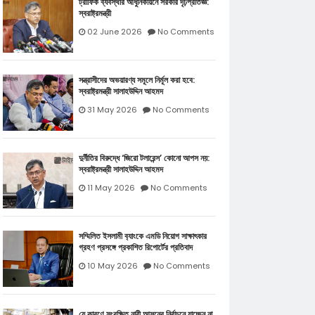
ট্রাফিক ব্যবস্থার আধুনিকায়নে সরকার দৃঢ়প্রতিজ্ঞ:
স্বরাষ্ট্রমন্ত্রী
02 June 2026
No Comments
সন্ত্রাসীদের অভয়ারণ্য সমূলে নির্মূল করা হবে:
স্বরাষ্ট্রমন্ত্রী সালাহউদ্দিন আহমদ
31 May 2026
No Comments
দুর্নীতির বিরুদ্ধে ‘জিরো টলারেন্স’ কোনো আপস নয়:
স্বরাষ্ট্রমন্ত্রী সালাহউদ্দিন আহমদ
11 May 2026
No Comments
সম্মিলিত ইসলামী ব‍্যাংকে এমডি নিয়োগ সাক্ষাৎকার
গ্রহণ প্রসঙ্গে প্রকাশিত রিপোর্টের প্রতিবাদ
10 May 2026
No Comments
যে কারণে সংরক্ষিত নারী আসনের নির্বাচনে যাচ্ছেন না