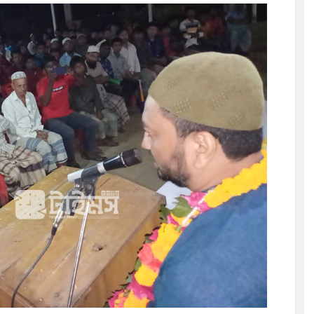
ুর :
সূচি অনুষ্ঠিত
েলো তাসরিফুল
ঁচ শতাধিক
ালিত