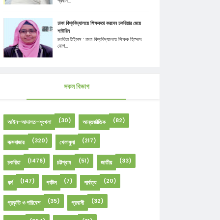
প্রধান...
ঢাকা বিশ্ববিদ্যালয়ে শিক্ষকতা করবেন চকরিয়ার মেয়ে
শাউরিন
চকরিয়া টাইমস : ঢাকা বিশ্ববিদ্যালয়ে শিক্ষক হিসেবে
যোগ...
সকল বিভাগ
(30)
(82)
আইন-আদালত-শৃংখলা
আন্তর্জাতিক
(320)
(217)
কক্সবাজার
খেলাধুলা
(1476)
(51)
(33)
চকরিয়া
চট্টগ্রাম
জাতীয়
(147)
(7)
(20)
ধর্ম
পর্যটন
পার্বত্য
(35)
(32)
প্রকৃতি ও পরিবেশ
প্রবাসী