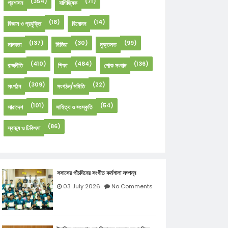
(354)
(71)
প্রশাসন
বাণিজ্যিক
(18)
(14)
বিজ্ঞান ও প্রযুক্তি
বিনোদন
(137)
(30)
(99)
মানবতা
মিডিয়া
মুক্তমত
(410)
(484)
(136)
রাজনীতি
শিক্ষা
শোক সংবাদ
(309)
(22)
সংগঠন
সংগঠন/সমিতি
(101)
(54)
সারাদেশ
সাহিত্য ও সংস্কৃতি
(86)
স্বাস্থ্য ও চিকিৎসা
সসাসের পাঁচদিনের সংগীত কর্মশালা সম্পন্ন
03 July 2026
No Comments