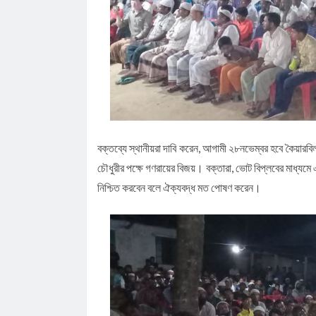
বক্তব্যে স্থানীয়রা দাবি করেন, আগামী ২৮নভেম্বর হবে কৈয়ার
চৌধুরীর পক্ষে গণরায়ের বিজয়। বক্তারা, ভোট বিপ্লবের মা
নিশ্চিত করবেন বলে ঐক্যবদ্ধ মত পোষণ করেন।