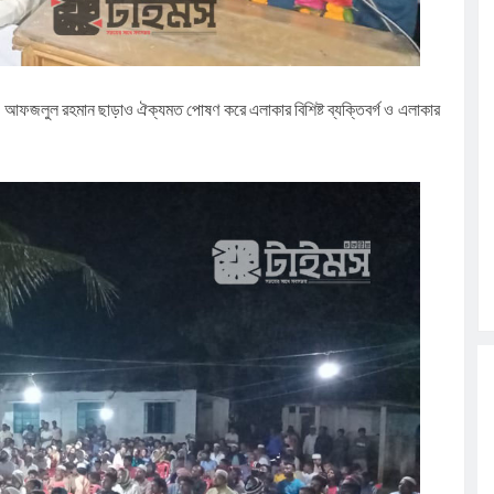
র্থী আফজলুল রহমান ছাড়াও ঐক্যমত পোষণ করে এলাকার বিশিষ্ট ব্যক্তিবর্গ ও এলাকার