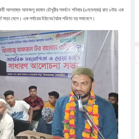
র্থী আলহাজ্ব আফজলু রহমান চৌধুরীর সমর্থনে শনিবার (৬নভেম্বর) রাত ৮টায় এক
ূর্ত সাড়া মেলে। এক পর্যায়ের উঠানের বৈঠক পরিণত হয় সমাবেশে।