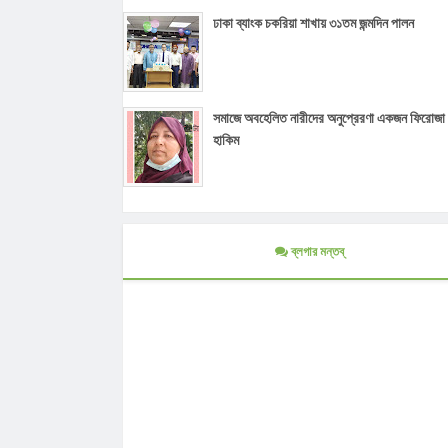
ঢাকা ব্যাংক চকরিয়া শাখায় ৩১তম জন্মদিন পালন
সমাজে অবহেলিত নারীদের অনুপ্রেরণা একজন ফিরোজা
হাকিম
ব্লগার মন্তব্