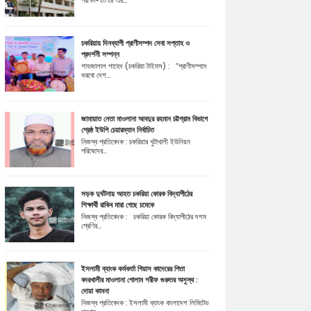
পরীক্ষা-২০২৪ এর...
চকরিয়ায় দিনব্যাপী প্রাণীসম্পদ সেবা সপ্তাহ ও
প্রদর্শনী সম্পন্ন
শাহজালাল শাহেদ (চকরিয়া টাইমস) : “প্রাণীসম্পদে
ভরবো দেশ...
জামায়াত নেতা মাওলানা আবদুর রহমান চট্টগ্রাম বিভাগে
শ্রেষ্ঠ ইউপি চেয়ারম্যান নির্বাচিত
নিজস্ব প্রতিবেদক : চকরিয়ার খুটাখালী ইউনিয়ন
পরিষেদের...
সড়ক দুর্ঘটনায় আহত চকরিয়া কোরক বিদ্যাপীঠের
শিক্ষার্থী রাকিব মারা গেছে চমেকে
নিজস্ব প্রতিবেদক : চকরিয়া কোরক বিদ্যাপীঠের দশম
শ্রেণির...
ইসলামী ব্যাংক কর্মকর্তা গিয়াস কাদেরের পিতা
বদরখালীর মাওলানা গোলাম শরীফ গুরুতর অসুস্থ :
দোয়া কামনা
নিজস্ব প্রতিবেদক : ইসলামী ব্যাংক বাংলাদেশ লিমিটেড