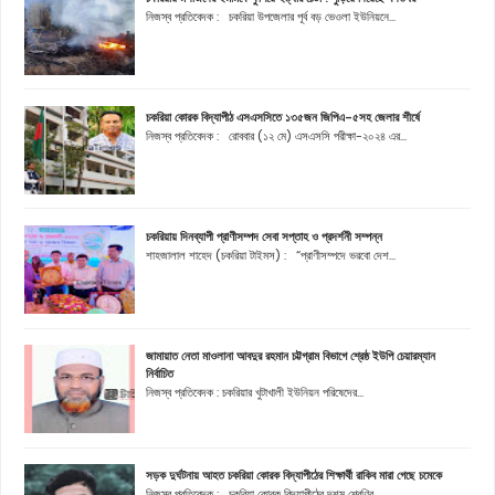
নিজস্ব প্রতিবেদক : চকরিয়া উপজেলার পূর্ব বড় ভেওলা ইউনিয়নে...
চকরিয়া কোরক বিদ্যাপীঠ এসএসসিতে ১৩৫জন জিপিএ-৫সহ জেলার শীর্ষে
নিজস্ব প্রতিবেদক : রোববার (১২ মে) এসএসসি পরীক্ষা-২০২৪ এর...
চকরিয়ায় দিনব্যাপী প্রাণীসম্পদ সেবা সপ্তাহ ও প্রদর্শনী সম্পন্ন
শাহজালাল শাহেদ (চকরিয়া টাইমস) : “প্রাণীসম্পদে ভরবো দেশ...
জামায়াত নেতা মাওলানা আবদুর রহমান চট্টগ্রাম বিভাগে শ্রেষ্ঠ ইউপি চেয়ারম্যান
নির্বাচিত
নিজস্ব প্রতিবেদক : চকরিয়ার খুটাখালী ইউনিয়ন পরিষেদের...
সড়ক দুর্ঘটনায় আহত চকরিয়া কোরক বিদ্যাপীঠের শিক্ষার্থী রাকিব মারা গেছে চমেকে
নিজস্ব প্রতিবেদক : চকরিয়া কোরক বিদ্যাপীঠের দশম শ্রেণির...