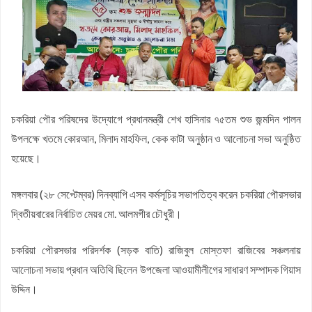
হবে: মুহাম্মদ শাহজাহান
চকরিয়া উপজেলা যুব জামায়াতের সভাপতি আবদুল্লাহ আল মামুর : সেক্রেটারি
কফিল উদ্দিন
জয়নাল আবেদীন মহিউচ্ছুন্নাহ দাখিল মাদ্রাসায় বৃক্ষরোপণ কর্মসূচি অনুষ্ঠিত
সসাসের পাঁচদিনের সংগীত কর্মশালা সম্পন্ন
চকরিয়ায় উপজেলা স্কাউটসের মাসিক সভা অনুষ্ঠিত
বেগম রোকেয়া সাখাওয়াত হোসেন বৃত্তির তৃতীয় পুরস্কার পেলো তাসরিফুল
চকরিয়া পৌর পরিষদের উদ্যোগে প্রধানমন্ত্রী শেখ হাসিনার ৭৫তম শুভ জন্মদিন পালন
উপলক্ষে খতমে কোরআন, মিলাদ মাহফিল, কেক কাটা অনুষ্ঠান ও আলোচনা সভা অনুষ্ঠিত
করিম
বেগম রোকেয়া সাখাওয়াত হোসেন বৃত্তির পুরস্কার পেলো পাঁচ শতাধিক
হয়েছে।
শিক্ষার্থী
চকরিয়া কেন্দ্রীয় উচ্চ বিদ্যালয়ে জুলাই গণঅভ্যুত্থান দিবস পালিত
মঙ্গলবার (২৮ সেপ্টেম্বর) দিনব্যাপি এসব কর্মসূচির সভাপতিত্ব করেন চকরিয়া পৌরসভার
দ্বিতীয়বারের নির্বাচিত মেয়র মো. আলমগীর চৌধুরী।
চকরিয়া পৌরসভার পরিদর্শক (সড়ক বাতি) রাজিবুল মোস্তফা রাজিবের সঞ্চলনায়
আলোচনা সভায় প্রধান অতিথি ছিলেন উপজেলা আওয়ামীলীগের সাধারণ সম্পাদক গিয়াস
উদ্দিন।