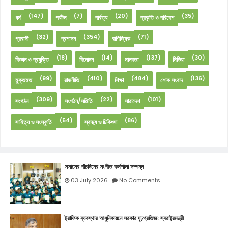
(147)
(7)
(20)
(35)
ধর্ম
পর্যটন
পার্বত্য
প্রকৃতি ও পরিবেশ
(32)
(354)
(71)
প্রবাসী
প্রশাসন
বাণিজ্যিক
(18)
(14)
(137)
(30)
বিজ্ঞান ও প্রযুক্তি
বিনোদন
মানবতা
মিডিয়া
(99)
(410)
(484)
(136)
মুক্তমত
রাজনীতি
শিক্ষা
শোক সংবাদ
(309)
(22)
(101)
সংগঠন
সংগঠন/সমিতি
সারাদেশ
(54)
(86)
সাহিত্য ও সংস্কৃতি
স্বাস্থ্য ও চিকিৎসা
সসাসের পাঁচদিনের সংগীত কর্মশালা সম্পন্ন
03 July 2026
No Comments
ট্রাফিক ব্যবস্থার আধুনিকায়নে সরকার দৃঢ়প্রতিজ্ঞ: স্বরাষ্ট্রমন্ত্রী