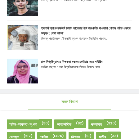
ইসলামী ব্যাংক কর্মকর্তা গিয়াস কাদেরের পিতা বদরখালীর মাওলানা গোলাম শরীফ গুরুতর
অসুস্থ : দোয়া কামনা
নিজস্ব প্রতিবেদক : ইসলামী ব্যাংক বাংলাদেশ লিমিটেড প্রধান...
ঢাকা বিশ্ববিদ্যালয়ে শিক্ষকতা করবেন চকরিয়ার মেয়ে শাউরিন
চকরিয়া টাইমস : ঢাকা বিশ্ববিদ্যালয়ে শিক্ষক হিসেবে যোগ...
সকল বিভাগ
(30)
(82)
(320)
আইন-আদালত-শৃংখলা
আন্তর্জাতিক
কক্সবাজার
(217)
(1476)
(51)
(33)
খেলাধুলা
চকরিয়া
চট্টগ্রাম
জাতীয়