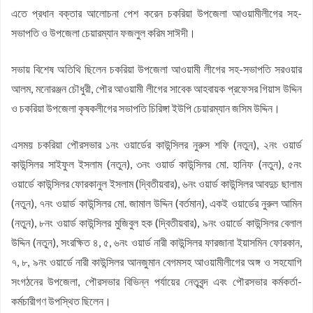
এতে প্রধান বক্তার আলোচনা পেশ করেন চকরিয়া উপজেলা আওয়ামীলীগের সহ-
সভাপতি ও উপজেলা চেয়ারম্যান ফজলুল করিম সাঈদী।
সভায় বিশেষ অতিথি ছিলেন চকরিয়া উপজেলা আওয়ামী লীগের সহ-সভাপতি সরওয়ার
আলম, মনোরঞ্জন চৌধুরী, পৌর আওয়ামী লীগের সাবেক আহবায়ক প্রফেসর গিয়াস উদ্দিন
ও চকরিয়া উপজেলা কৃষকলীগের সভাপতি চিরিঙ্গা ইউপি চেয়ারম্যান জসিম উদ্দিন।
এসময় চকরিয়া পৌরসভার ১নং ওয়ার্ডের কাউন্সিলর নুরুস শফি (নতুন), ২নং ওয়ার্ড
কাউন্সিলর সাইফুল ইসলাম (নতুন), ৩নং ওয়ার্ড কাউন্সিলর মো. হানিফ (নতুন), ৫নং
ওয়ার্ডে কাউন্সিলর ফোরকানুল ইসলাম (দ্বিতীয়বার), ৬নং ওয়ার্ড কাউন্সিলর আবদুচ ছালাম
(নতুন), ৭নং ওয়ার্ড কাউন্সিলর মো. জামাল উদ্দিন (বর্তমান), একই ওয়ার্ডের নুরুল আমিন
(নতুন), ৮নং ওয়ার্ড কাউন্সিলর মুজিবুল হক (দ্বিতীয়বার), ৯নং ওয়ার্ডে কাউন্সিলর বেলাল
উদ্দিন (নতুন), সংরক্ষিত ৪, ৫, ৬নং ওয়ার্ড নারী কাউন্সিলর ফারজানা ইয়াসমিন ফোরকান,
৭, ৮, ৯নং ওয়ার্ডে নারী কাউন্সিলর আনজুমান বেগমসহ আওয়ামীলীগের অঙ্গ ও সহযোগি
সংগঠনের উপজেলা, পৌরসভার বিভিন্ন পর্যায়ের নেতৃবৃন্দ এবং পৌরসভার কর্মকর্তা-
কর্মচারীগণ উপস্থিত ছিলেন।