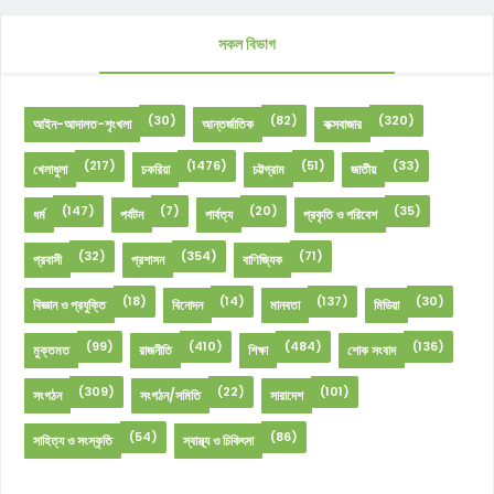
সকল বিভাগ
(30)
(82)
(320)
আইন-আদালত-শৃংখলা
আন্তর্জাতিক
কক্সবাজার
(217)
(1476)
(51)
(33)
খেলাধুলা
চকরিয়া
চট্টগ্রাম
জাতীয়
(147)
(7)
(20)
(35)
ধর্ম
পর্যটন
পার্বত্য
প্রকৃতি ও পরিবেশ
(32)
(354)
(71)
প্রবাসী
প্রশাসন
বাণিজ্যিক
(18)
(14)
(137)
(30)
বিজ্ঞান ও প্রযুক্তি
বিনোদন
মানবতা
মিডিয়া
(99)
(410)
(484)
(136)
মুক্তমত
রাজনীতি
শিক্ষা
শোক সংবাদ
(309)
(22)
(101)
সংগঠন
সংগঠন/সমিতি
সারাদেশ
(54)
(86)
সাহিত্য ও সংস্কৃতি
স্বাস্থ্য ও চিকিৎসা