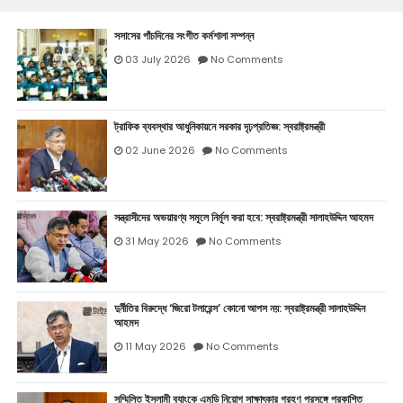
সসাসের পাঁচদিনের সংগীত কর্মশালা সম্পন্ন
03 July 2026
No Comments
ট্রাফিক ব্যবস্থার আধুনিকায়নে সরকার দৃঢ়প্রতিজ্ঞ: স্বরাষ্ট্রমন্ত্রী
02 June 2026
No Comments
সন্ত্রাসীদের অভয়ারণ্য সমূলে নির্মূল করা হবে: স্বরাষ্ট্রমন্ত্রী সালাহউদ্দিন আহমদ
31 May 2026
No Comments
দুর্নীতির বিরুদ্ধে ‘জিরো টলারেন্স’ কোনো আপস নয়: স্বরাষ্ট্রমন্ত্রী সালাহউদ্দিন
আহমদ
11 May 2026
No Comments
সম্মিলিত ইসলামী ব‍্যাংকে এমডি নিয়োগ সাক্ষাৎকার গ্রহণ প্রসঙ্গে প্রকাশিত