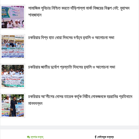
সামাজিক সুবিচার নিশ্চিত করতে দাঁড়িপাল্লা মার্কা বিজয়ের বিকল্প নেই: মুহাম্মদ
শাহজাহান
চকরিয়ায় বিশ্ব হাত ধোয়া দিবসের বর্ণাঢ্য র‌্যালি ও আলোচনা সভা
চকরিয়ায় জাতীয় দুর্যোগ প্রস্ততি দিবসের র‌্যালি ও আলোচনা সভা
চকরিয়ায় আ’লীগের দোসর তারেক কর্তৃক নিরীহ লোকজনকে হয়রানির প্রতিবাদে
মানববন্ধন
ব্লগার মন্তব্
ফেইসবুক মন্তব্য