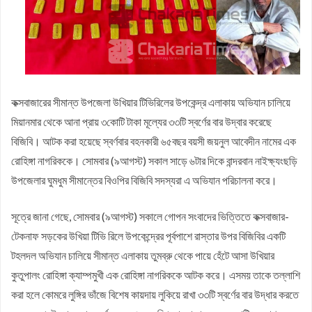
হবে: মুহাম্মদ শাহজাহান
চকরিয়া উপজেলা যুব জামায়াতের সভাপতি আবদুল্লাহ আল মামুর : সেক্রেটারি
কফিল উদ্দিন
জয়নাল আবেদীন মহিউচ্ছুন্নাহ দাখিল মাদ্রাসায় বৃক্ষরোপণ কর্মসূচি অনুষ্ঠিত
সসাসের পাঁচদিনের সংগীত কর্মশালা সম্পন্ন
চকরিয়ায় উপজেলা স্কাউটসের মাসিক সভা অনুষ্ঠিত
কক্সবাজারের সীমান্ত উপজেলা উখিয়ার টিভিরিলের উপকেন্দ্র এলাকায় অভিযান চালিয়ে
বেগম রোকেয়া সাখাওয়াত হোসেন বৃত্তির তৃতীয় পুরস্কার পেলো তাসরিফুল
মিয়ানমার থেকে আনা প্রায় ৩কোটি টাকা মূল্যের ৩৩টি স্বর্ণের বার উদ্বার করেছে
করিম
বেগম রোকেয়া সাখাওয়াত হোসেন বৃত্তির পুরস্কার পেলো পাঁচ শতাধিক
বিজিবি। আটক করা হয়েছে স্বর্ণবার বহনকারী ৬৫বছর বয়সী জয়নুল আবেদীন নামের এক
রোহিঙ্গা নাগরিককে। সোমবার (৯আগস্ট) সকাল সাড়ে ৬টার দিকে বান্দরবান নাইক্ষ্যংছড়ি
শিক্ষার্থী
চকরিয়া কেন্দ্রীয় উচ্চ বিদ্যালয়ে জুলাই গণঅভ্যুত্থান দিবস পালিত
উপজেলার ঘুমধুম সীমান্তের বিওপির বিজিবি সদস্যরা এ অভিযান পরিচালনা করে।
সূত্রে জানা গেছে, সোমবার (৯আগস্ট) সকালে গোপন সংবাদের ভিত্তিতে কক্সবাজার-
টেকনাফ সড়কের উখিয়া টিভি রিলে উপকেন্দ্রের পূর্বপাশে রাস্তার উপর বিজিবির একটি
টহলদল অভিযান চালিয়ে সীমান্ত এলাকায় তুমব্রু থেকে পায়ে হেঁটে আসা উখিয়ার
কুতুপালং রোহিঙ্গা ক্যাম্পমুখী এক রোহিঙ্গা নাগরিককে আটক করে। এসময় তাকে তল্লাশি
করা হলে কোমরে লুঙ্গির ভাঁজে বিশেষ কায়দায় লুকিয়ে রাখা ৩৩টি স্বর্ণের বার উদ্ধার করতে