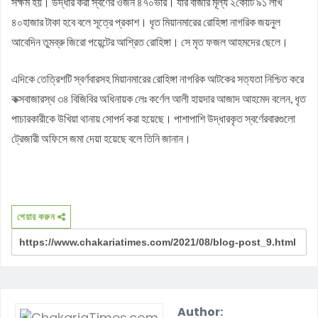
সক্ষম হয়। উদ্ধার করা স্বর্ণের ওজন ৪৭০ভরি। যার বাজার মূল্য ২কোটি ৯১ লাখ
৪০হাজার টাকা হবে বলে সূত্রে প্রকাশ। ধৃত মিয়ানমারের রোহিঙ্গা নাগরিক জয়নুল
আবেদিন তুমব্রু জিরো পয়েন্টের আশ্রিত রোহিঙ্গা। সে মৃত ফজল আহমদের ছেলে।
এদিকে তেত্রিশটি স্বর্ণবারসহ মিয়ানমারের রোহিঙ্গা নাগরিক আটকের সত্যতা নিশ্চিত করে
কক্সবাজারস্থ ৩৪ বিজিবির অধিনায়ক লেঃ কর্ণেল আলী হায়দার আজাদ আহমেদ বলেন, ধৃত
পাচারকারীকে উখিয়া থানায় সোপর্দ করা হয়েছে। পাশাপাশি উদ্ধারকৃত স্বর্ণেরবারগুলো
ট্রেজারী অফিসে জমা দেয়া হয়েছে বলে তিনি জানান।
শেয়ার করুন
Author: