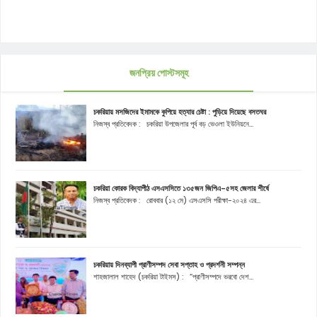
জনপ্রিয় পোস্টসমূহ
চকরিয়ায় মসজিদের ইমামকে কুপিয়ে হত্যার চেষ্টা : পুড়িয়ে দিয়েছে বসতঘর
নিজস্ব প্রতিবেদক : চকরিয়া উপজেলার পূর্ব বড় ভেওলা ইউনিয়নে...
চকরিয়া কোরক বিদ্যাপীঠ এসএসসিতে ১৩৫জন জিপিএ-৫সহ জেলার শীর্ষে
নিজস্ব প্রতিবেদক : রোববার (১২ মে) এসএসসি পরীক্ষা-২০২৪ এর...
চকরিয়ায় দিনব্যাপী প্রাণীসম্পদ সেবা সপ্তাহ ও প্রদর্শনী সম্পন্ন
শাহজালাল শাহেদ (চকরিয়া টাইমস) : “প্রাণীসম্পদে ভরবো দেশ...