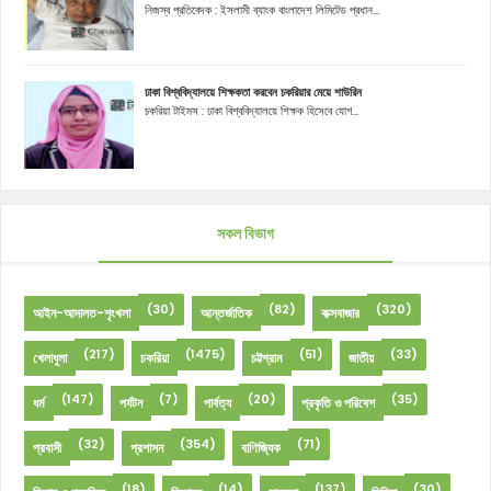
নিজস্ব প্রতিবেদক : ইসলামী ব্যাংক বাংলাদেশ লিমিটেড প্রধান...
ঢাকা বিশ্ববিদ্যালয়ে শিক্ষকতা করবেন চকরিয়ার মেয়ে শাউরিন
চকরিয়া টাইমস : ঢাকা বিশ্ববিদ্যালয়ে শিক্ষক হিসেবে যোগ...
সকল বিভাগ
(30)
(82)
(320)
আইন-আদালত-শৃংখলা
আন্তর্জাতিক
কক্সবাজার
(217)
(1475)
(51)
(33)
খেলাধুলা
চকরিয়া
চট্টগ্রাম
জাতীয়
(147)
(7)
(20)
(35)
ধর্ম
পর্যটন
পার্বত্য
প্রকৃতি ও পরিবেশ
(32)
(354)
(71)
প্রবাসী
প্রশাসন
বাণিজ্যিক
(18)
(14)
(137)
(30)