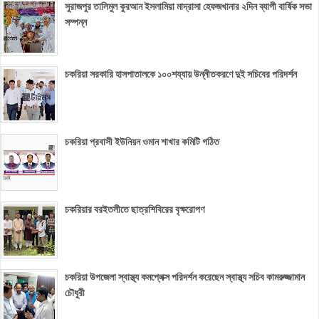
সুরাজপুর তালিমুল কুরআন ইসলামিয়া মাদ্রাসা হেফজখানার ২দিন ব্যাপী বার্ষিক সভা
সম্পন্ন
চকরিয়া সরকারি হাসপাতালকে ১০০শয্যায় উন্নীতকরণে দুই সচিবের পরিদর্শন
চকরিয়া প্রবাসী ইউনিয়ন ওমান শাখার কমিটি গঠিত
চকরিয়ার বরইতলীতে ছাত্রশিবিরের বৃক্ষরোপণ
চকরিয়া উপজেলা স্বাস্থ্য কমপ্লেক্স পরিদর্শন করেছেন স্বাস্থ্য সচিব কামরুজ্জামান
চৌধুরী