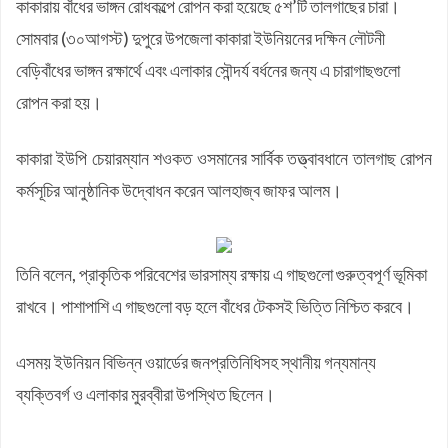
কাকারায় বাঁধের ভাঙ্গন রোধকল্পে রোপন করা হয়েছে ৫শ’টি তালগাছের চারা।
কফিল উদ্দিন
জয়নাল আবেদীন মহিউচ্ছুন্নাহ দাখিল মাদ্রাসায় বৃক্ষরোপণ কর্মসূচি অনুষ্ঠিত
সোমবার (৩০আগস্ট) দুপুরে উপজেলা কাকারা ইউনিয়নের দক্ষিন লৌটনী
সসাসের পাঁচদিনের সংগীত কর্মশালা সম্পন্ন
বেড়িবাঁধের ভাঙ্গন রক্ষার্থে এবং এলাকার সৌন্দর্য বর্ধনের জন্য এ চারাগাছগুলো
চকরিয়ায় উপজেলা স্কাউটসের মাসিক সভা অনুষ্ঠিত
রোপন করা হয়।
বেগম রোকেয়া সাখাওয়াত হোসেন বৃত্তির তৃতীয় পুরস্কার পেলো তাসরিফুল
কাকারা ইউপি চেয়ারম্যান শওকত ওসমানের সার্বিক তত্ত্বাবধানে তালগাছ রোপন
করিম
বেগম রোকেয়া সাখাওয়াত হোসেন বৃত্তির পুরস্কার পেলো পাঁচ শতাধিক
কর্মসূচির আনুষ্ঠানিক উদ্বোধন করেন আলহাজ্ব জাফর আলম।
শিক্ষার্থী
চকরিয়ার ডুলাহাজারায় জামায়াতের শিক্ষাবৈঠক
চকরিয়া প্রেসক্লাবের উদ্যোগে জুলাই গণঅভ্যুত্থান দিবসের আলোচনা সভা
ও দোয়া মাহফিল
তিনি বলেন, প্রাকৃতিক পরিবেশের ভারসাম্য রক্ষায় এ গাছগুলো গুরুত্বপূর্ণ ভূমিকা
রাখবে। পাশাপাশি
এ গাছগুলো বড় হলে
বাঁধের টেকসই ভিত্তি নিশ্চিত করবে।
এসময় ইউনিয়ন বিভিন্ন ওয়ার্ডের জনপ্রতিনিধিসহ স্থানীয় গন্যমান্য
ব্যক্তিবর্গ ও এলাকার মুরব্বীরা উপস্থিত ছিলেন।