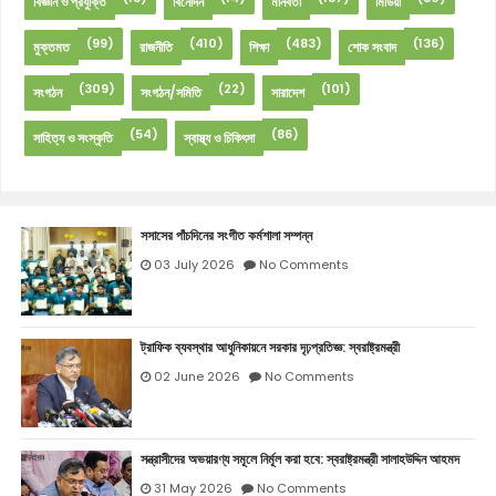
বিজ্ঞান ও প্রযুক্তি
বিনোদন
মানবতা
মিডিয়া
(99)
(410)
(483)
(136)
মুক্তমত
রাজনীতি
শিক্ষা
শোক সংবাদ
(309)
(22)
(101)
সংগঠন
সংগঠন/সমিতি
সারাদেশ
(54)
(86)
সাহিত্য ও সংস্কৃতি
স্বাস্থ্য ও চিকিৎসা
সসাসের পাঁচদিনের সংগীত কর্মশালা সম্পন্ন
03 July 2026
No Comments
ট্রাফিক ব্যবস্থার আধুনিকায়নে সরকার দৃঢ়প্রতিজ্ঞ: স্বরাষ্ট্রমন্ত্রী
02 June 2026
No Comments
সন্ত্রাসীদের অভয়ারণ্য সমূলে নির্মূল করা হবে: স্বরাষ্ট্রমন্ত্রী সালাহউদ্দিন আহমদ
31 May 2026
No Comments