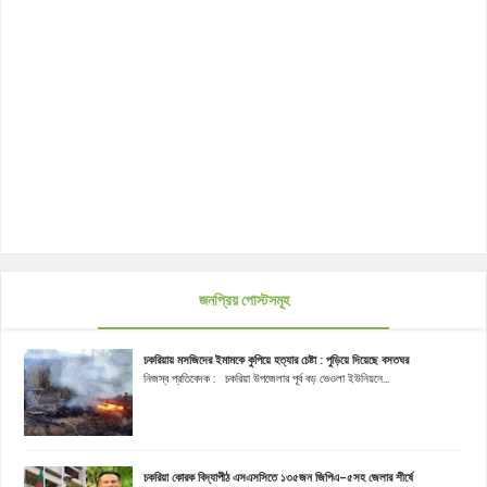
জনপ্রিয় পোস্টসমূহ
চকরিয়ায় মসজিদের ইমামকে কুপিয়ে হত্যার চেষ্টা : পুড়িয়ে দিয়েছে বসতঘর
নিজস্ব প্রতিবেদক : চকরিয়া উপজেলার পূর্ব বড় ভেওলা ইউনিয়নে...
চকরিয়া কোরক বিদ্যাপীঠ এসএসসিতে ১৩৫জন জিপিএ-৫সহ জেলার শীর্ষে