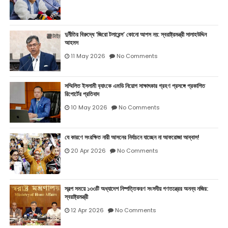
দুর্নীতির বিরুদ্ধে ‘জিরো টলারেন্স’ কোনো আপস নয়: স্বরাষ্ট্রমন্ত্রী সালাহউদ্দিন
আহমদ
11 May 2026
No Comments
সম্মিলিত ইসলামী ব‍্যাংকে এমডি নিয়োগ সাক্ষাৎকার গ্রহণ প্রসঙ্গে প্রকাশিত
রিপোর্টের প্রতিবাদ
10 May 2026
No Comments
যে কারণে সংরক্ষিত নারী আসনের নির্বাচনে যাচ্ছেন না আফরোজা আব্বাস!
20 Apr 2026
No Comments
স্বল্প সময়ে ১৩৩টি অধ্যাদেশ নিষ্পত্তিকরণ সংসদীয় গণতন্ত্রের অনন্য নজির:
স্বরাষ্ট্রমন্ত্রী
12 Apr 2026
No Comments