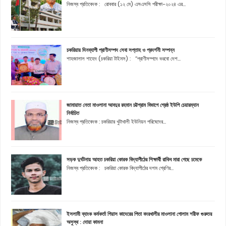
নিজস্ব প্রতিবেদক : রোববার (১২ মে) এসএসসি পরীক্ষা-২০২৪ এর...
চকরিয়ায় দিনব্যাপী প্রাণীসম্পদ সেবা সপ্তাহ ও প্রদর্শনী সম্পন্ন
শাহজালাল শাহেদ (চকরিয়া টাইমস) : “প্রাণীসম্পদে ভরবো দেশ...
জামায়াত নেতা মাওলানা আবদুর রহমান চট্টগ্রাম বিভাগে শ্রেষ্ঠ ইউপি চেয়ারম্যান
নির্বাচিত
নিজস্ব প্রতিবেদক : চকরিয়ার খুটাখালী ইউনিয়ন পরিষেদের...
সড়ক দুর্ঘটনায় আহত চকরিয়া কোরক বিদ্যাপীঠের শিক্ষার্থী রাকিব মারা গেছে চমেকে
নিজস্ব প্রতিবেদক : চকরিয়া কোরক বিদ্যাপীঠের দশম শ্রেণির...
ইসলামী ব্যাংক কর্মকর্তা গিয়াস কাদেরের পিতা বদরখালীর মাওলানা গোলাম শরীফ গুরুতর
অসুস্থ : দোয়া কামনা