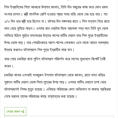
শিশু ইব্রাহিমের পিতা আনছার উল্লাহ জানান, তিনি দিন মজুরের কাজ করে কোন রকম 
সংসার চালান। স্ত্রী মানসিক রোগি হওয়ায় প্রায় সময় বাড়ি থেকে বের হয়ে যায়। গত 
২/৩ দিন ধরে স্ত্রী ঘরে ছিলেন না। ঘটনার দিন মঙ্গলবার রাতে ২ শিশু সন্তান নিয়ে রাতে 
ভাত খেয়ে ঘুমিয়ে পড়েন। এসময় রাত দেড়টার দিকে আচমকা শদ্ধ শুনে তিনি ঘুম থেকে 
লাফিয়ে উঠলে মুর্হুতে বসতঘরের উত্তর পাশের মাটির দেয়াল তার শিশু পুত্র ইব্রাহীমের 
উপর ভেঙ্গে পড়ে। তার শোরচিৎকারে আশে-পাশের লোকজন এসে তাকে আহত অবস্থায় 
উদ্ধার করলেও ঘটনাস্থলে শিশু পুত্র ইব্রাহীম মারা যান।
খবর পেয়ে চকরিয়া থানা পুলিশ ঘটনাস্থল পরিদর্শন করে লাশের সুরতহাল রিপোর্ট তৈরী 
করেন।
চকরিয়া থানার এসআই মনজুরুল ইসলাম ঘটনাস্থল থেকে জানান, রাতে বসত বাড়ির 
পুরাতন মাটির দেয়াল ভেঙ্গে পিতা-পুত্রের উপর পড়ে। এসময় মাটির দেয়ালে চাপা খেয়ে 
ঘটনাস্থলেই শিশুর মৃত্যু হয়েছে। এবিষয়ে পরিবারের কোন অভিযোগ না থাকায় প্রক্রিয়া 
শেষে মরদেহ তাদের পরিবারের কাছে হস্তান্তর করা হয়েছে।
শেয়ার করুন