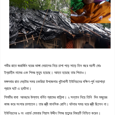
হবে: মুহাম্মদ শাহজাহান
চকরিয়া উপজেলা যুব জামায়াতের সভাপতি আবদুল্লাহ আল মামুর : সেক্রেটারি
কফিল উদ্দিন
জয়নাল আবেদীন মহিউচ্ছুন্নাহ দাখিল মাদ্রাসায় বৃক্ষরোপণ কর্মসূচি অনুষ্ঠিত
সসাসের পাঁচদিনের সংগীত কর্মশালা সম্পন্ন
চকরিয়ায় উপজেলা স্কাউটসের মাসিক সভা অনুষ্ঠিত
বেগম রোকেয়া সাখাওয়াত হোসেন বৃত্তির তৃতীয় পুরস্কার পেলো তাসরিফুল
করিম
বেগম রোকেয়া সাখাওয়াত হোসেন বৃত্তির পুরস্কার পেলো পাঁচ শতাধিক
শিক্ষার্থী
চকরিয়া কেন্দ্রীয় উচ্চ বিদ্যালয়ে জুলাই গণঅভ্যুত্থান দিবস পালিত
গভীর রাতে জরার্জিন ঘরের ভাঙ্গা দেয়ালের নিচে চাপা পড়ে সাড়ে তিন বছর বয়সী মোঃ  
ইব্রাহীম নামের এক শিশুর মৃত্যু হয়েছে। আহত হয়েছে তার পিতাও।
মঙ্গলবার রাত দেড়টার সময় চকরিয়া উপজেলার খুটাখালী ইউনিয়নের দক্ষিণ-পুর্ব নয়াপাড়া 
গ্রামে ঘটে এ দুর্ঘটনা।
শিশুটির বাবা  আনছার উল্লাহ বর্নিত গ্রামের বাসিন্দা। ২ সন্তান নিয়ে তিনি  দিন মজুরের 
কাজ করে সংসার চালাতেন। তার স্ত্রী মানসিক রোগি। ঘটনার সময় ঘরে স্ত্রী ছিলেন না।
ইউনিয়নের ৯ নং ওয়ার্ড মেম্বার গিয়াস উদ্দীন শিশুর মৃত্যুর বিষয়টি নিশ্চিত করেন।