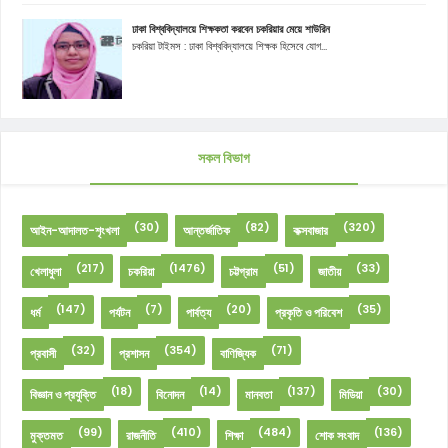
ঢাকা বিশ্ববিদ্যালয়ে শিক্ষকতা করবেন চকরিয়ার মেয়ে শাউরিন
চকরিয়া টাইমস : ঢাকা বিশ্ববিদ্যালয়ে শিক্ষক হিসেবে যোগ...
সকল বিভাগ
(30)
(82)
(320)
আইন-আদালত-শৃংখলা
আন্তর্জাতিক
কক্সবাজার
(217)
(1476)
(51)
(33)
খেলাধুলা
চকরিয়া
চট্টগ্রাম
জাতীয়
(147)
(7)
(20)
(35)
ধর্ম
পর্যটন
পার্বত্য
প্রকৃতি ও পরিবেশ
(32)
(354)
(71)
প্রবাসী
প্রশাসন
বাণিজ্যিক
(18)
(14)
(137)
(30)
বিজ্ঞান ও প্রযুক্তি
বিনোদন
মানবতা
মিডিয়া
(99)
(410)
(484)
(136)
মুক্তমত
রাজনীতি
শিক্ষা
শোক সংবাদ