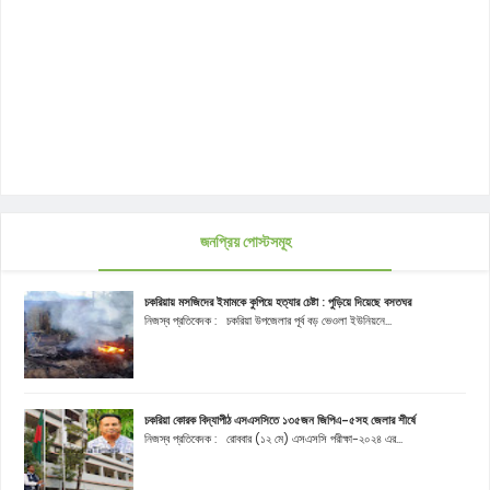
জনপ্রিয় পোস্টসমূহ
চকরিয়ায় মসজিদের ইমামকে কুপিয়ে হত্যার চেষ্টা : পুড়িয়ে দিয়েছে বসতঘর
নিজস্ব প্রতিবেদক : চকরিয়া উপজেলার পূর্ব বড় ভেওলা ইউনিয়নে...
চকরিয়া কোরক বিদ্যাপীঠ এসএসসিতে ১৩৫জন জিপিএ-৫সহ জেলার শীর্ষে
নিজস্ব প্রতিবেদক : রোববার (১২ মে) এসএসসি পরীক্ষা-২০২৪ এর...