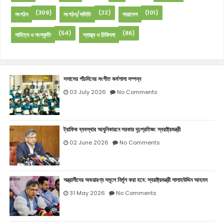
(309)
(22)
(101)
সংগঠন
সংগঠন/সমিতি
সারাদেশ
(54)
(86)
সাহিত্য ও সংস্কৃতি
স্বাস্থ্য ও চিকিৎসা
সসাসের পাঁচদিনের সংগীত কর্মশালা সম্পন্ন
03 July 2026
No Comments
ট্রাফিক ব্যবস্থার আধুনিকায়নে সরকার দৃঢ়প্রতিজ্ঞ: স্বরাষ্ট্রমন্ত্রী
02 June 2026
No Comments
সন্ত্রাসীদের অভয়ারণ্য সমূলে নির্মূল করা হবে: স্বরাষ্ট্রমন্ত্রী সালাহউদ্দিন আহমদ
31 May 2026
No Comments