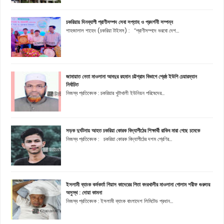
চকরিয়ায় দিনব্যাপী প্রাণীসম্পদ সেবা সপ্তাহ ও প্রদর্শনী সম্পন্ন
শাহজালাল শাহেদ (চকরিয়া টাইমস) : “প্রাণীসম্পদে ভরবো দেশ...
জামায়াত নেতা মাওলানা আবদুর রহমান চট্টগ্রাম বিভাগে শ্রেষ্ঠ ইউপি চেয়ারম্যান
নির্বাচিত
নিজস্ব প্রতিবেদক : চকরিয়ার খুটাখালী ইউনিয়ন পরিষেদের...
সড়ক দুর্ঘটনায় আহত চকরিয়া কোরক বিদ্যাপীঠের শিক্ষার্থী রাকিব মারা গেছে চমেকে
নিজস্ব প্রতিবেদক : চকরিয়া কোরক বিদ্যাপীঠের দশম শ্রেণির...
ইসলামী ব্যাংক কর্মকর্তা গিয়াস কাদেরের পিতা বদরখালীর মাওলানা গোলাম শরীফ গুরুতর
অসুস্থ : দোয়া কামনা
নিজস্ব প্রতিবেদক : ইসলামী ব্যাংক বাংলাদেশ লিমিটেড প্রধান...