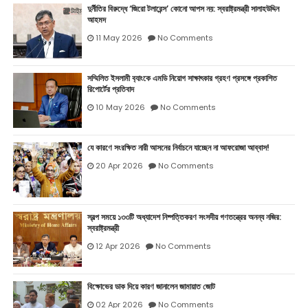
দুর্নীতির বিরুদ্ধে ‘জিরো টলারেন্স’ কোনো আপস নয়: স্বরাষ্ট্রমন্ত্রী সালাহউদ্দিন
আহমদ
11 May 2026
No Comments
সম্মিলিত ইসলামী ব‍্যাংকে এমডি নিয়োগ সাক্ষাৎকার গ্রহণ প্রসঙ্গে প্রকাশিত
রিপোর্টের প্রতিবাদ
10 May 2026
No Comments
যে কারণে সংরক্ষিত নারী আসনের নির্বাচনে যাচ্ছেন না আফরোজা আব্বাস!
20 Apr 2026
No Comments
স্বল্প সময়ে ১৩৩টি অধ্যাদেশ নিষ্পত্তিকরণ সংসদীয় গণতন্ত্রের অনন্য নজির:
স্বরাষ্ট্রমন্ত্রী
12 Apr 2026
No Comments
বিক্ষোভের ডাক দিয়ে কারণ জানালেন জামায়াত জোট
02 Apr 2026
No Comments